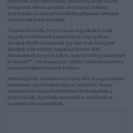
megérinti a szeretet ünnepe, olyannyira, hogy három
hónap után először posztolt a közösségi oldalain,
megmutatta az ünnepi készülődés pillanatait: láthatjuk
Mészárosék karácsonyfáját.
"Amióta Nóri tudja, hogy nem az angyalkák hozzák
reggelre a feldíszített karácsonyfát, vége a titkos
éjszakai díszítő műszaknak. Így már évek óta együtt
díszítjük a fát néhány nappal karácsony előtt.
Mindenkinek nyugodt, békés, nagyon boldog ünnepeket
kívánunk!!" - írta Instagram-oldalán Várkonyi Andrea a
karácsonyfájukról készült fotóhoz.
Mint megírtuk, a Mészáros Csoport idén is nagyszabású
karácsonyi céges bulival zárta az üzleti évet, Bryan
Adamsszel és más sztárfellépőkkel kedveskedtek a
dolgozóknak. Úgy tűnik, mostantól a családra és az
ünnepekre koncentrálnak.