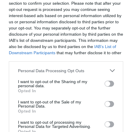
section to confirm your selection. Please note that after your
opt-out request is processed you may continue seeing
interest-based ads based on personal information utilized by
us or personal information disclosed to third parties prior to
your opt-out. You may separately opt-out of the further
disclosure of your personal information by third parties on the
IAB’s list of downstream participants. This information may
also be disclosed by us to third parties on the
IAB’s List of
Downstream Participants
that may further disclose it to other
third parties.
Please note that this website/app uses one or more Google
Personal Data Processing Opt Outs
services and may gather and store information including but
not limited to your visit or usage behaviour. You may click to
I want to opt-out of the Sharing of my
personal data.
grant or deny consent to Google and its third-party tags to
Opted In
use your data for below specified purposes in below Google
consent section.
I want to opt-out of the Sale of my
Personal Data.
Opted In
Megosztás:
Facebook
Twitter
Pinterest
I want to opt-out of processing my
Personal Data for Targeted Advertising.
Opted In