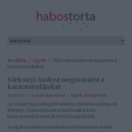
Kezdőlap
/
Egyéb
/
Várkonyi Andrea megmutatta a
karácsonyfájukat
Várkonyi Andrea megmutatta a
karácsonyfájukat
2023-12-27 / Szerző:
Habostorta
/
Egyéb
,
Párkapcsolat
Az ország leggazdagabb embere, Mészáros Lőrinc és
felesége, Várkonyi Andrea harmadik közös
karácsonyukat ünnepli idén házaspárként.
Az egykori műsorvezetőnek a szívét minden évben