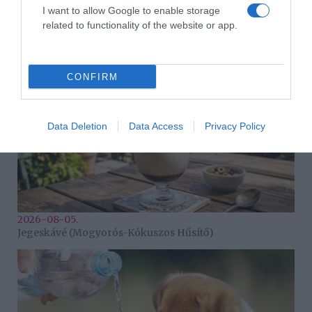
I want to allow Google to enable storage
Hogyan élj együtt egy érzelmileg elérhetetlen férfival? 8
szakértő tanács
related to functionality of the website or app.
CONFIRM
Data Deletion
Data Access
Privacy Policy
2026-08-05.
Jegeskávé (Mogyorós-Kókuszos Hűsítő)