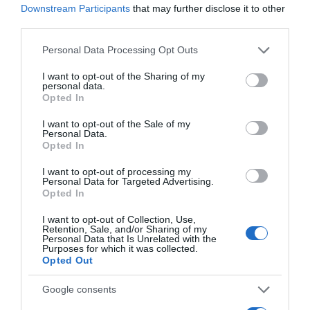
Downstream Participants
that may further disclose it to other
izomgörcsök és izomfájdalmak.
third parties.
Please note that this website/app uses one or more Google
Personal Data Processing Opt Outs
Megosztás:
Facebook
Twitter
Pinterest
services and may gather and store information including but
not limited to your visit or usage behaviour. You may click to
I want to opt-out of the Sharing of my
personal data.
grant or deny consent to Google and its third-party tags to
Címkék:
egészség
,
diéta
,
banán
,
jótékony hatások
Opted In
use your data for below specified purposes in below Google
consent section.
Korábbi bejegyzések
Következő bejegyzés
I want to opt-out of the Sale of my
Personal Data.
Opted In
HASONLÓ BEJEGYZÉSEK
I want to opt-out of processing my
Personal Data for Targeted Advertising.
Opted In
I want to opt-out of Collection, Use,
Retention, Sale, and/or Sharing of my
Personal Data that Is Unrelated with the
Purposes for which it was collected.
Opted Out
Google consents