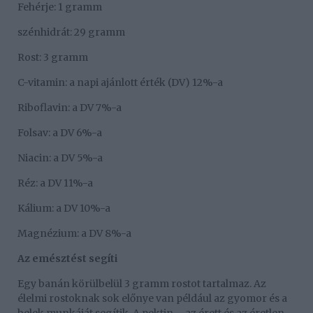
Fehérje: 1 gramm
szénhidrát: 29 gramm
Rost: 3 gramm
C-vitamin: a napi ajánlott érték (DV) 12%-a
Riboflavin: a DV 7%-a
Folsav: a DV 6%-a
Niacin: a DV 5%-a
Réz: a DV 11%-a
Kálium: a DV 10%-a
Magnézium: a DV 8%-a
Az emésztést segíti
Egy banán körülbelül 3 gramm rostot tartalmaz. Az
élelmi rostoknak sok előnye van például az gyomor és a