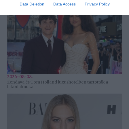
Data Deletion
Data Access
Privacy Policy
2026-08-08.
Zendaya és Tom Holland luxushotelben tartották a
lakodalmukat