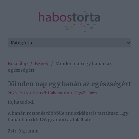
Kezdőlap
/
Egyéb
/
Minden nap egy banán az
egészségért
Minden nap egy banán az egészségért
2023-12-26 / Szerző:
Habostorta
/
Egyéb
,
Rúzs
Jó, ha tudod.
A banán rostot és többféle antioxidánst is tartalmaz. Egy
banánban (kb 126 gramm) az található:
Zsír: 0 gramm