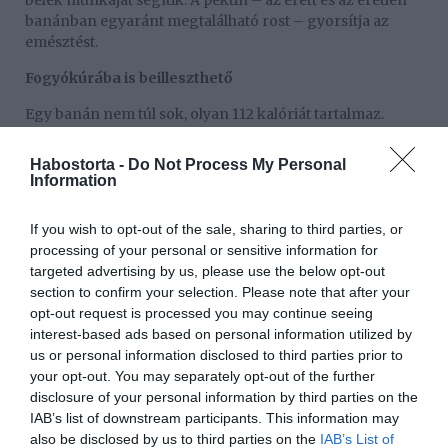
belek munkáját segítik. A pektin – az érett és az éretlen
banánban egyaránt megtalálható rost – gyorsítja az
emésztést.
Fogyókúrába is beilleszthető
Egy banán nem túl sok, olyan 112 kalóriát tartalmaz.
Mivel laktató gyümölcs, és magas a rosttartalma ezzel
csökkenti az étvágyat.
Habostorta -
Do Not Process My Personal
Information
Sok benne az antioxidáns
A gyümölcsök és zöldségek kiváló forrásai az étrendi
If you wish to opt-out of the sale, sharing to third parties, or
antioxidánsoknak, és ez alól a banán sem kivétel. Ezek az
processing of your personal or sensitive information for
antioxidánsok csökkentik a szívbetegségek kockázatát.
targeted advertising by us, please use the below opt-out
section to confirm your selection. Please note that after your
Regenerál
opt-out request is processed you may continue seeing
interest-based ads based on personal information utilized by
A sportolók étrendjében is szerepel a banán. Ez könnyen
us or personal information disclosed to third parties prior to
emészthető szénhidráttartalmának, valamint az ásványi
your opt-out. You may separately opt-out of the further
anyagoknak, a káliumnak és a magnéziumnak
disclosure of your personal information by third parties on the
köszönhető. Erőteljes edzés közben elektrolitokat
IAB’s list of downstream participants. This information may
veszítünk az izzadtsággal. Sportolás után egy banán
also be disclosed by us to third parties on the
IAB’s List of
elfogyasztásával, csökkenthetők az edzéssel összefüggő