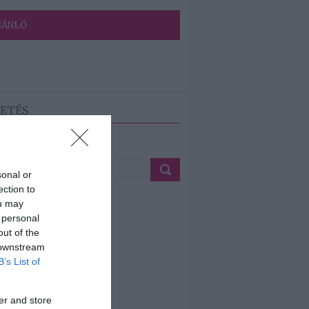
JÁNLÓ
ETÉS
sonal or
ection to
ou may
 personal
out of the
 downstream
B’s List of
er and store