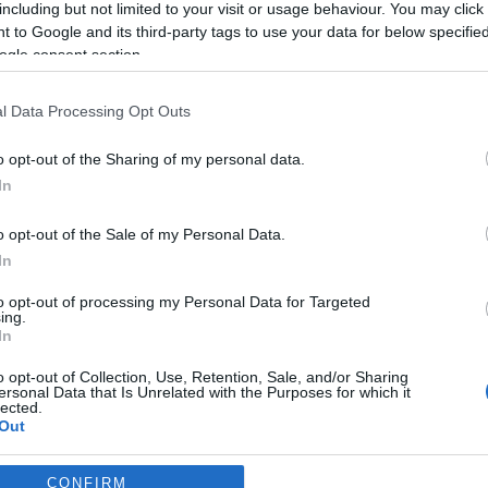
including but not limited to your visit or usage behaviour. You may click 
Pinterest
 to Google and its third-party tags to use your data for below specifi
ogle consent section.
és
,
anyaság
,
kisfiú
,
Lindsay Lohan
,
első gyermek
l Data Processing Opt Outs
Következő bejegyzés
o opt-out of the Sharing of my personal data.
In
o opt-out of the Sale of my Personal Data.
In
to opt-out of processing my Personal Data for Targeted
ing.
In
2026-08-07.
2026-08-07.
o opt-out of Collection, Use, Retention, Sale, and/or Sharing
lloumis
Mi a teendő, ha
Koltai Róbert
ersonal Data that Is Unrelated with the Purposes for which it
lábgörcsöt kapsz?
életükről mesélt
lected.
Out
consents
CONFIRM