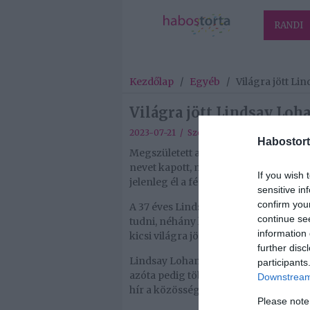
RANDI
Kezdőlap
/
Egyéb
/
Világra jött L
Világra jött Lindsay Lo
2023-07-21 / Szerző:
Habostorta
/
Egyéb
Habostort
Megszületett a színésznő, Lindsay Lo
nevet kapott, méghozzá a Luait. A híre
If you wish 
jelenleg él a férjével.
sensitive in
confirm you
A 37 éves Lindsay édesanyja a terhess
continue se
tudni, néhány legközelebbi családtagj
information 
kicsi világra jött.
further disc
Lindsay Lohan márciusban árulta el a
participants
azóta pedig többször osztott meg fo
Downstream 
hír a közösségi oldalain, hogy megérke
Please note