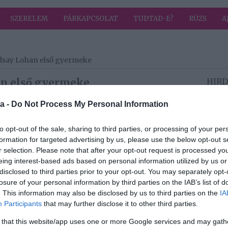
SZERELEM
PÁRKAPCSOLAT
TUDTAD-E?
RÚZS
A
indsay Lohan első gyermeke
han első gyermeke
HIRD
,
Párkapcsolat
a -
Do Not Process My Personal Information
han első gyermeke, aki egy igazán különleges arab
k szerint a baba Dubajban jött a világra, ahol a sztár
to opt-out of the sale, sharing to third parties, or processing of your per
formation for targeted advertising by us, please use the below opt-out s
r selection. Please note that after your opt-out request is processed y
ég utolsó szakaszában végig a lányával volt, sőt, úgy
eing interest-based ads based on personal information utilized by us or
a, köztük testvérei is Dubajban tartózkodtak, amikor a
disclosed to third parties prior to your opt-out. You may separately opt-
losure of your personal information by third parties on the IAB’s list of
 közösségi oldalán, hogy az első gyermekét várja,
. This information may also be disclosed by us to third parties on the
IA
tót kerekedő pocakjáról. Arról azonban még nem adott
Participants
that may further disclose it to other third parties.
zett a kisfia.
 that this website/app uses one or more Google services and may gath