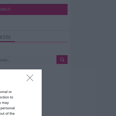
JÁNLÓ
ETÉS
sonal or
ection to
ou may
 personal
out of the