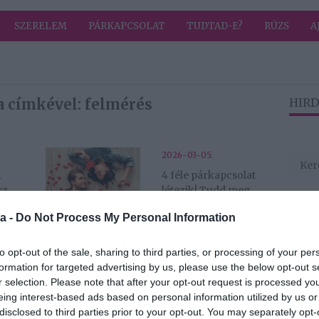
SZERELEM
PÁRKAPCSOLAT
TUDTAD-E?
RÚZS
A
a címkével: felmérés
HIRD
2026-03-05.
,
4 féle párkapcsolat
sz
létezik! Tudd meg,
gy
te melyikbe
a -
Do Not Process My Personal Information
tartozol, és
mennyire lesz
sikeres a
to opt-out of the sale, sharing to third parties, or processing of your per
párkapcsolatod!
formation for targeted advertising by us, please use the below opt-out s
r selection. Please note that after your opt-out request is processed y
eing interest-based ads based on personal information utilized by us or
2025-08-08.
disclosed to third parties prior to your opt-out. You may separately opt-