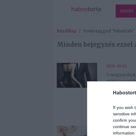
RANDI
Kezdőlap
/
Posts tagged "felmérés"
Minden bejegyzés ezzel 
2026-03-12.
5 magyarázat
miért vonzód
szexuálisan e
Habostort
bizonyos
férfitípushoz
If you wish 
sensitive in
confirm you
continue se
2025-12-23.
information 