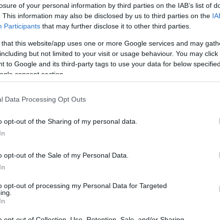
Boldog
losure of your personal information by third parties on the IAB’s list of
tt
párkapcsolatot
. This information may also be disclosed by us to third parties on the
IA
szeretnél?
Participants
that may further disclose it to other third parties.
Végezzétek
 that this website/app uses one or more Google services and may gath
közösen a
including but not limited to your visit or usage behaviour. You may click 
házimunkát!
 to Google and its third-party tags to use your data for below specifi
ogle consent section.
2025-06-11.
t a
5 dolog, mely
l Data Processing Opt Outs
befolyásolja a
vonzerőt
o opt-out of the Sharing of my personal data.
iakat
In
2025-03-24.
o opt-out of the Sale of my Personal Data.
rod
A
In
megismerkedéset
ek helyszíne
to opt-out of processing my Personal Data for Targeted
ing.
megmutatja,
In
milyen lesz a
párkapcsolatotok
o opt-out of Collection, Use, Retention, Sale, and/or Sharing