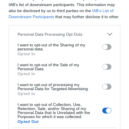
IAB’s list of downstream participants. This information may
also be disclosed by us to third parties on the
IAB’s List of
Downstream Participants
that may further disclose it to other
third parties.
Please note that this website/app uses one or more Google
Personal Data Processing Opt Outs
services and may gather and store information including but
not limited to your visit or usage behaviour. You may click to
I want to opt-out of the Sharing of my
personal data.
grant or deny consent to Google and its third-party tags to
Megosztás:
Facebook
Twitter
Pinterest
Opted In
use your data for below specified purposes in below Google
consent section.
I want to opt-out of the Sale of my
Címkék:
párkapcsolat
,
kutatás
,
felmérés
,
Personal Data.
Opted In
veszekedés
,
vitatkozás
I want to opt-out of processing my
Korábbi bejegyzések
Következő bejegyzés
Personal Data for Targeted Advertising.
Opted In
I want to opt-out of Collection, Use,
HASONLÓ BEJEGYZÉSEK
Retention, Sale, and/or Sharing of my
Personal Data that Is Unrelated with the
Purposes for which it was collected.
Opted Out