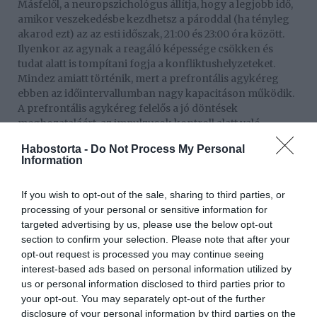
Másfelől, a neuropszichológus állítja, hogy a legjobb idő,
amikor veszekedésbe kezdhetsz a pároddal (ha tényleg
akarod ezt) az az esti időszak, 21:00 és 23:00 óra között.
Ilyenkor az agynak a reagáló képessége csökken és
tudat alatt is tompítani fogja a konfliktushelyzeteket.
Mindez amiatt történik, mert a prefrontális agykéreg
ebben az időintervallumban nagy kapacitáson működik.
A prefrontális agykéreg felelős a jó döntések
meghozataláért, az impulzusok kontroll alatt való
tartásáért, a komplex problémák megoldásáért és a
Habostorta -
Do Not Process My Personal
tevékenységek megszervezéséért. Egy 2012-ben végzett
Information
kutatás alapján, mely a Proceedings of the Royal Society
B magazinban is megjelent, a prefrontális kéreg felelős a
If you wish to opt-out of the sale, sharing to third parties, or
szociális sikerességekért és azért, hogy fenntartsa a
processing of your personal or sensitive information for
hosszú távú barátságokat.
targeted advertising by us, please use the below opt-out
section to confirm your selection. Please note that after your
opt-out request is processed you may continue seeing
interest-based ads based on personal information utilized by
us or personal information disclosed to third parties prior to
your opt-out. You may separately opt-out of the further
disclosure of your personal information by third parties on the