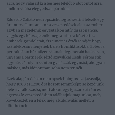
arra, hogy válaszd ki a legmegfelelőbb időpontot arra,
amikor vitába elegyedsz a pároddal.
Eduardo Calixto neuropszichológus szerint létezik egy
óraintervallum, amikor a veszekedések alatt az emberi
agyban megjelenik egyfajta kognitív disszonancia,
vagyis egy káosz jelenik meg, ami arra készteti az
emberek gondolatait, érzelmeit és értékrendjét, hogy
szándékosan menjenek bele a konfliktusokba. Ebben a
periódusban bármilyen vitának degeneráló hatása van,
ugyanis a partnerek sértő szavakkal illetik, sértegetik
egymást, és olyan szinten gyalázzák egymást, ahogyan
máskor, más időpontban soha nem tennék.
Ezek alapján Calixto neuropszichológus azt javasolja,
hogy 10:00 és 12:00 óra között semmiképp se kezdjünk
bele a vitatkozásba, mert akkor egy igazán extrém és
agresszív veszekedésben találhatjuk magunkat, mely
következtében a felek még a különválás mellett is
dönthetnek.