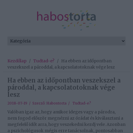
Kezdőlap
/
Tudtad-e?
/
Ha ebben az időpontban
veszekszel a pároddal, a kapcsolatotoknak vége lesz
Ha ebben az időpontban veszekszel a
pároddal, a kapcsolatotoknak vége
lesz
2018-07-19 / Szerző:
Habostorta
/
Tudtad-e?
Valóban igaz az, hogy amikor ideges vagy a párodra,
nem fogod először megnézni az órádat és kiválasztani a
megfelelő időt arra, hogy veszekedni kezdj vele. Azonban
a pszichológusok mégis erre tanácsolnak, pontosabban