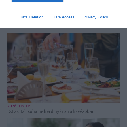
Data Deletion
Data Access
Privacy Policy
2026-08-04.
Kirándulás a fák koronája felett
2026-08-03.
Ezt az italt soha ne kérd nyáron a kávézóban