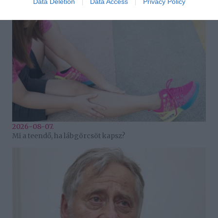
Data Deletion
Data Access
Privacy Policy
2026-08-07.
Mi a teendő, ha lábgörcsöt kapsz?