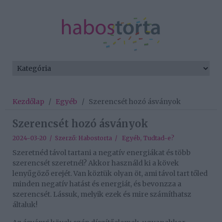
Kezdőlap
/
Egyéb
/
Szerencsét hozó ásványok
Szerencsét hozó ásványok
2024-03-20 / Szerző:
Habostorta
/
Egyéb
,
Tudtad-e?
Szeretnéd távol tartani a negatív energiákat és több
szerencsét szeretnél? Akkor használd ki a kövek
lenyűgöző erejét. Van köztük olyan öt, ami távol tart tőled
minden negatív hatást és energiát, és bevonzza a
szerencsét. Lássuk, melyik ezek és mire számíthatsz
általuk!