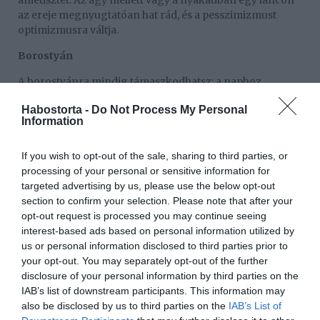
ametisztet. Az ágy mellett vagy a nyakadban egy láncon
az ereje megnyugtatóan hat rád, és a pesszimizmust
optimizmusra váltja.
Borostyán
A borostyánra mindig támaszkodhatsz: a naphoz
hasonlóan az élet minden szakaszában elkísér és
Habostorta -
Do Not Process My Personal
meleget ad. Tekints rá személyes testőrként, aki megvéd
Information
a félelmeidtől. És: életörömöt és vonzó karizmát ad.
Kék kalcit
If you wish to opt-out of the sale, sharing to third parties, or
processing of your personal or sensitive information for
A kék kalcit nagy belső stabilitást ad és megnyugtató
targeted advertising by us, please use the below opt-out
hatást vált ki. Távol tartja a félelmet, és növeli az az
section to confirm your selection. Please note that after your
önbizalmat
opt-out request is processed you may continue seeing
interest-based ads based on personal information utilized by
– a rossz hangulat pillanatok alatt eltűnik.
us or personal information disclosed to third parties prior to
Fekete turmalin
your opt-out. You may separately opt-out of the further
disclosure of your personal information by third parties on the
Negatív energiablokkolóként a fekete turmalin nem is
IAB’s list of downstream participants. This information may
lehetne erősebb – testünk és lelkünk egyik legerősebb
also be disclosed by us to third parties on the
IAB’s List of
védőkövének tartják.