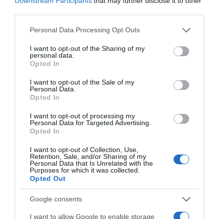
Downstream Participants
that may further disclose it to other
third parties.
Megosztás:
Facebook
Twitter
Pinterest
Please note that this website/app uses one or more Google
Personal Data Processing Opt Outs
services and may gather and store information including but
not limited to your visit or usage behaviour. You may click to
I want to opt-out of the Sharing of my
Címkék:
szerencse
,
energetizáló
,
ásványok
,
personal data.
grant or deny consent to Google and its third-party tags to
negatív energia
,
pozitív hatás
Opted In
use your data for below specified purposes in below Google
consent section.
I want to opt-out of the Sale of my
Korábbi bejegyzések
Következő bejegyzés
Personal Data.
Opted In
I want to opt-out of processing my
HASONLÓ BEJEGYZÉSEK
Personal Data for Targeted Advertising.
Opted In
I want to opt-out of Collection, Use,
Retention, Sale, and/or Sharing of my
Personal Data that Is Unrelated with the
Purposes for which it was collected.
Opted Out
Google consents
I want to allow Google to enable storage