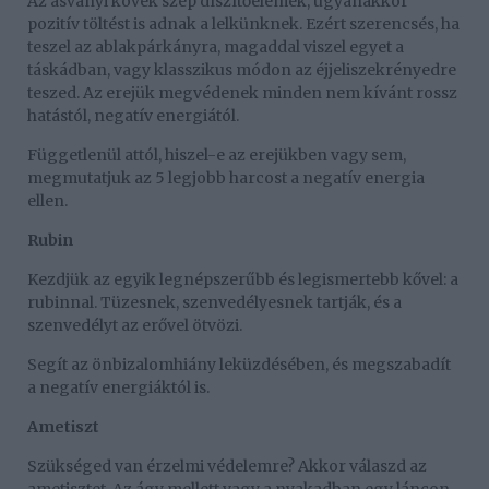
Az ásványi kövek szép díszítőelemek, ugyanakkor
pozitív töltést is adnak a lelkünknek. Ezért szerencsés, ha
teszel az ablakpárkányra, magaddal viszel egyet a
táskádban, vagy klasszikus módon az éjjeliszekrényedre
teszed. Az erejük megvédenek minden nem kívánt rossz
hatástól, negatív energiától.
Függetlenül attól, hiszel-e az erejükben vagy sem,
megmutatjuk az 5 legjobb harcost a negatív energia
ellen.
Rubin
Kezdjük az egyik legnépszerűbb és legismertebb kővel: a
rubinnal. Tüzesnek, szenvedélyesnek tartják, és a
szenvedélyt az erővel ötvözi.
Segít az önbizalomhiány leküzdésében, és megszabadít
a negatív energiáktól is.
Ametiszt
Szükséged van érzelmi védelemre? Akkor válaszd az