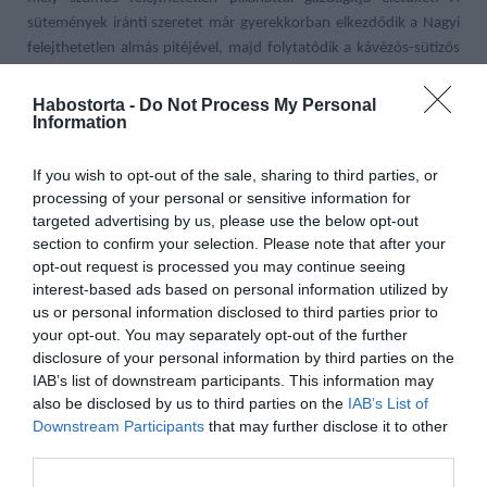
sütemények iránti szeretet már gyerekkorban elkezdődik a Nagyi
felejthetetlen almás pitéjével, majd folytatódik a kávézós-sütizős
pletykapartikkal, azután pedig az esküvői tortával és a titkos
családi receptekkel, melyeket féltve őriz mindenki, hogy átadhassa
Habostorta -
Do Not Process My Personal
Information
gyermekeinek.
If you wish to opt-out of the sale, sharing to third parties, or
processing of your personal or sensitive information for
targeted advertising by us, please use the below opt-out
section to confirm your selection. Please note that after your
opt-out request is processed you may continue seeing
interest-based ads based on personal information utilized by
us or personal information disclosed to third parties prior to
your opt-out. You may separately opt-out of the further
disclosure of your personal information by third parties on the
IAB’s list of downstream participants. This information may
also be disclosed by us to third parties on the
IAB’s List of
Downstream Participants
that may further disclose it to other
third parties.