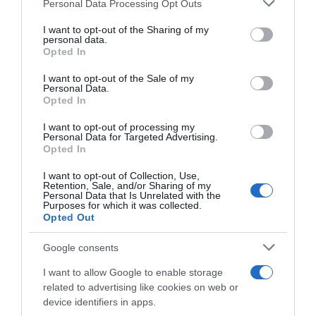
Please note that this website/app uses one or more Google
Personal Data Processing Opt Outs
services and may gather and store information including but
A sütés boldoggá tesz
not limited to your visit or usage behaviour. You may click to
I want to opt-out of the Sharing of my
personal data.
grant or deny consent to Google and its third-party tags to
Legyen szó akár húsvéti kalácsról, farsangi fánkról, karácsonyi
Opted In
use your data for below specified purposes in below Google
bejgliről, szülinapi tortáról vagy csak egy átlagos reggeli kakaós
consent section.
csigáról: A
Koronás Cukor
kutatásának eredményei alátámasztják,
I want to opt-out of the Sale of my
Personal Data.
hogy a tudatos életmódnak és táplálkozásnak nem feltétlenül kell
Opted In
cukormentesnek lennie, hiszen vannak olyan pillanatok az életben,
amikor mindenki számára jól esik egy kis édes kényeztetés,
I want to opt-out of processing my
Personal Data for Targeted Advertising.
bűntudat nélkül.
Opted In
Ha érdekel az év legédesebb tanulmánya, és annak érdekes
I want to opt-out of Collection, Use,
részletei, látogass el a Koronás Cukor weboldalára:
Retention, Sale, and/or Sharing of my
Personal Data that Is Unrelated with the
www.koronascukor.hu
Purposes for which it was collected.
Opted Out
Google consents
Megosztás:
Facebook
Twitter
Pinterest
I want to allow Google to enable storage
related to advertising like cookies on web or
device identifiers in apps.
Címkék:
boldogság
,
desszert
,
recept
,
felmérés
,