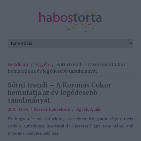
Kezdőlap
/
Egyéb
/
Sütni trendi – A Koronás Cukor
bemutatja az év legédesebb tanulmányát
Sütni trendi – A Koronás Cukor
bemutatja az év legédesebb
tanulmányát
2019-12-01 / Szerző:
Habostorta
/
Egyéb
,
Ajánló
De hogyan és mit sütnek legszívesebben Magyarországon, mely
sütik a sütisdoboz nyertesei és vesztesei? Egy tanulmány, ami
mindenki kedvére való lesz!