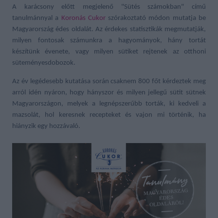
A karácsony előtt megjelenő "Sütés számokban" című
tanulmánnyal a
Koronás Cukor
szórakoztató módon mutatja be
Magyarország édes oldalát. Az érdekes statisztikák megmutatják,
milyen fontosak számunkra a hagyományok, hány tortát
készítünk évenete, vagy milyen sütiket rejtenek az otthoni
süteményesdobozok.
Az év legédesebb kutatása során csaknem 800 főt kérdeztek meg
arról idén nyáron, hogy hányszor és milyen jellegű sütit sütnek
Magyarországon, melyek a legnépszerűbb torták, ki kedveli a
mazsolát, hol keresnek recepteket és vajon mi történik, ha
hiányzik egy hozzávaló.