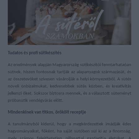
Tudatos és profi sütikészítés
Az eredmények alapján Magyarország sütikészítői fenntarhataóan
sütnek, hiszen fontosnak tartják az alapanyagok származását, és
az összetevőket szívesen vásárolják a helyi környezetből. A sütés
növeli önbizalmukat, kedvesebbek sütés közben, és kreativitás
jellemzi őket. Sokszor biztosra mennek, és a választott süteményt
próbasütik vendégvárás előtt.
Mindenkinek van titkos, örökölt receptje
A tanulmányból kiderül, hogy a megkérdezettek imádják édes
hagyományaikat, főként, ha saját sütőben sül ki az a finomság,
mely számos felejthetetlen pillanattal gazdagítja életüket. A