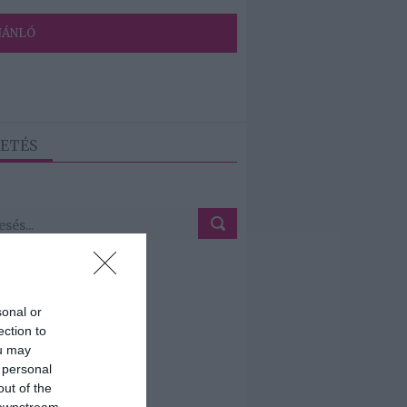
JÁNLÓ
ETÉS
sonal or
ection to
ou may
 personal
out of the
 downstream