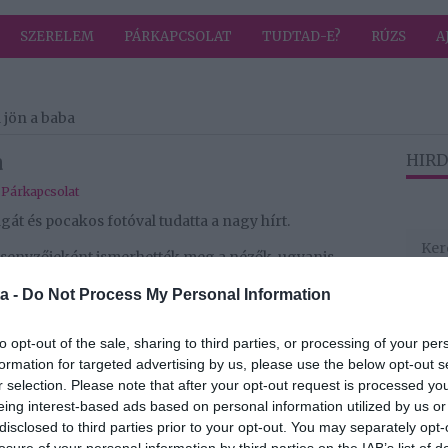
SZERELEM
PÁRKAPCSOLAT
TUDTAD-E?
RÚZS
A
 jön a baba
a
HIRD
,
Párkapcsolat
gát és pocakos fotóval tudatta a nagy hírt.
ersenyzőjeként ismerhették meg a nézők, ugyanis
 egyik legnagyobb kalandjába. A fiatal lányt bár
a -
Do Not Process My Personal Information
s tudták, hogy jól fog szerepelni a műsorban. Dorci
 családját itthon hagyja, ugyanis nagyon szoros a
to opt-out of the sale, sharing to third parties, or processing of your per
formation for targeted advertising by us, please use the below opt-out s
or, bármit megadnék, és akik mindennél többet
r selection. Please note that after your opt-out request is processed y
 a legjobban, feltétel nélkül szeretek. Akikre mindig
eing interest-based ads based on personal information utilized by us or
it megoszthatok, örömömet, bánatomat. Akikkel
disclosed to third parties prior to your opt-out. You may separately opt-
ek. Akikben vakon megbízhatok. Akikre tiszta
losure of your personal information by third parties on the IAB’s list of