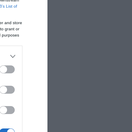
B’s List of
er and store
to grant or
ed purposes