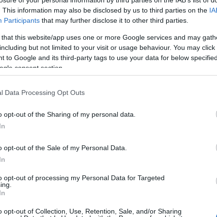
t korábban róluk.
. This information may also be disclosed by us to third parties on the
IA
Participants
that may further disclose it to other third parties.
kivel megszólalásig hasonlítanak egymásra. Bár a
ől, néha-néha kitesz egy közös fotót vele. Hiába van
 that this website/app uses one or more Google services and may gath
n, mintha ikrek lennének, hiszen mindketten
including but not limited to your visit or usage behaviour. You may click 
itt posztot tett közzé Tamival, akivel egy óriási
 to Google and its third-party tags to use your data for below specifi
nagynéni lesz, azaz a testvére kisbabát hord a szíve
ogle consent section.
mján osztotta meg boldogan.
aba!
l Data Processing Opt Outs
o opt-out of the Sharing of my personal data.
In
Pinterest
o opt-out of the Sale of my Personal Data.
In
mama
,
Pap Dorci
,
izgatottság
to opt-out of processing my Personal Data for Targeted
ing.
Következő bejegyzés
In
o opt-out of Collection, Use, Retention, Sale, and/or Sharing