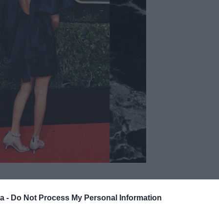
ob Sartorius nyáron szakítottak és úgy tűnik, a fiatal
a -
Do Not Process My Personal Information
elem. Nem is akárki lett az új kiszemelt, David
fiával, a 16 éves Romeoval találkozgat.