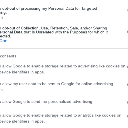
to opt-out of processing my Personal Data for Targeted
ing.
In
o opt-out of Collection, Use, Retention, Sale, and/or Sharing
ersonal Data that Is Unrelated with the Purposes for which it
iss a kapcsolat, de úgy tűnik teljesen egy
lected.
Out
ásuk szerint Romeo anyukája, Victoria is örül neki,
consents
gy interjúban korábban is elárulta, hogy nézi a
sorozatban és imádja Millie-t.
o allow Google to enable storage related to advertising like cookies on
evice identifiers in apps.
o allow my user data to be sent to Google for online advertising
s.
to allow Google to send me personalized advertising.
o allow Google to enable storage related to analytics like cookies on
evice identifiers in apps.