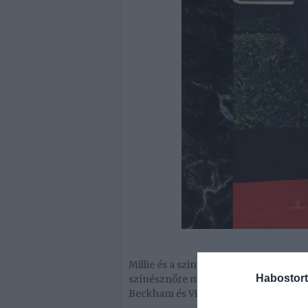
Millie és a szintén 15 éves énekes, Jac
Habostort
színésznőre most ismét rátalált a szer
Beckham és Victoria Beckham középső 