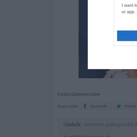
I want t
or app.
Forrás: Glamouronline
Megosztás:
Facebook
Twitter
Címkék:
szerelem
,
párkapcsolat
,