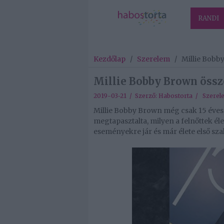
RANDI
Kezdőlap
/
Szerelem
/
Millie Bobb
Millie Bobby Brown össz
2019-03-21 / Szerző:
Habostorta
/
Szerel
Millie Bobby Brown még csak 15 éves
megtapasztalta, milyen a felnőttek é
eseményekre jár és már élete első szak