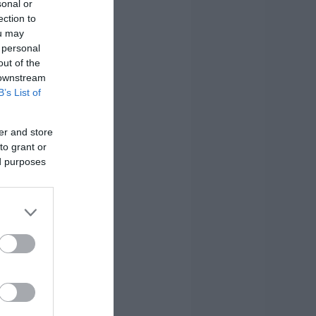
sonal or
ection to
ou may
 personal
out of the
 downstream
B’s List of
er and store
to grant or
ed purposes