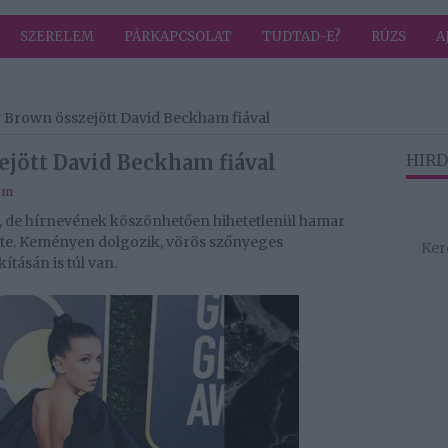
SZERELEM
PÁRKAPCSOLAT
TUDTAD-E?
RÚZS
A
y Brown összejött David Beckham fiával
ejött David Beckham fiával
HIRD
em
, de hírnevének köszönhetően hihetetlenül hamar
lete. Keményen dolgozik, vörös szőnyeges
ításán is túl van.