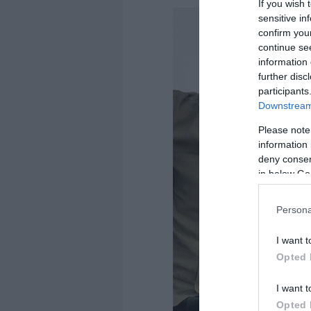
If you wish 
sensitive in
confirm you
continue se
information 
further disc
participants
Downstream 
Please note
information 
deny consent
in below Go
Persona
I want t
Opted 
I want t
Opted 