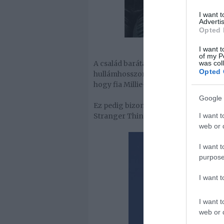
I want 
Advertis
Opted 
I want t
of my P
A család barátai szerint még nagyon fr
was col
Opted 
hullámhosszon vannak a tinik. Elmond
hogy fia Millie-vel lóg.
Google 
Ez pedig bizonyára igaz, hiszen már e
Stranger Things című sci-fi- és dráma
I want t
web or d
I want t
purpose
I want 
I want t
web or d