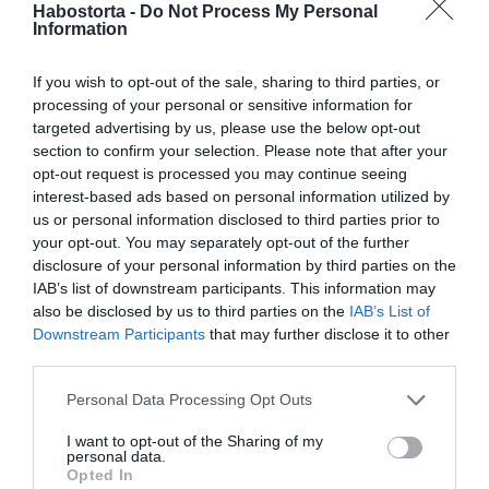
Habostorta -
Do Not Process My Personal
Information
If you wish to opt-out of the sale, sharing to third parties, or
processing of your personal or sensitive information for
targeted advertising by us, please use the below opt-out
Anita azt is elmesélte, hogy mindig is 40 éves kora előtt
section to confirm your selection. Please note that after your
szeretett volna édesanya lenni, ez fontosabb volt
opt-out request is processed you may continue seeing
számára, mint az esküvő, ám nem volt benne biztos, hogy
interest-based ads based on personal information utilized by
ez megadatik neki:
us or personal information disclosed to third parties prior to
„Benne volt a pakliban, hogy bármikor teherbe esem,
your opt-out. You may separately opt-out of the further
hiszen egészségi okok miatt nem szedtem
disclosure of your personal information by third parties on the
fogamzásgátlót. Korábban sosem fogant meg a baba,
IAB’s list of downstream participants. This information may
emiatt még abban sem voltam biztos, hogy lehetek
also be disclosed by us to third parties on the
IAB’s List of
édesanya” – folytatta az áldott állapotban lévő
Downstream Participants
that may further disclose it to other
műsorvezetőnő.
third parties.
Idén már volt párjával tervezték, hogy a családalapítás
Please note that this website/app uses one or more Google
Personal Data Processing Opt Outs
előtt kivizsgáltatja magát, ám az élet más forgatókönyvet
services and may gather and store information including but
írt: januárban kiderült, hogy gyermeket vár Anita. Az első
not limited to your visit or usage behaviour. You may click to
I want to opt-out of the Sharing of my
personal data.
pillanattól kezdve tudta, hogy meg akarja tartani a babát,
grant or deny consent to Google and its third-party tags to
Opted In
és bár szerette volna, hogy egykori kedvesével együtt
use your data for below specified purposes in below Google