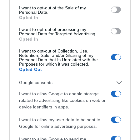
éljék meg a gyermek érkezését, nem így alakult.
consent section.
I want to opt-out of the Sale of my
Personal Data.
A születendő kislány édesapja és a műsorvezetőnő nem
Opted In
tartják a kapcsolatot, a férfi nem kérdez, Anita pedig
ezért nem mond semmit, de bátran vállalja az anyaságot,
I want to opt-out of processing my
Personal Data for Targeted Advertising.
mert úgy érzi, a kislányával ketten bármit le tudnak majd
Opted In
győzni.
I want to opt-out of Collection, Use,
Forrás: Blikk
Retention, Sale, and/or Sharing of my
Personal Data that Is Unrelated with the
Purposes for which it was collected.
Opted Out
Megosztás:
Facebook
Twitter
Pinterest
Google consents
Címkék:
párkapcsolat
,
szakítás
,
babavárás
,
I want to allow Google to enable storage
terhesség
,
egyedülálló anya
,
Köböl Anita
related to advertising like cookies on web or
device identifiers in apps.
Korábbi bejegyzések
Következő bejegyzés
I want to allow my user data to be sent to
Google for online advertising purposes.
HASONLÓ BEJEGYZÉSEK
I want to allow Google to send me