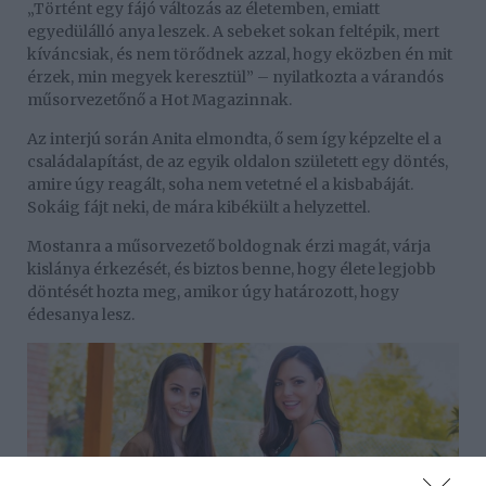
„Történt egy fájó változás az életemben, emiatt
egyedülálló anya leszek. A sebeket sokan feltépik, mert
kíváncsiak, és nem törődnek azzal, hogy eközben én mit
érzek, min megyek keresztül” – nyilatkozta a várandós
műsorvezetőnő a Hot Magazinnak.
Az interjú során Anita elmondta, ő sem így képzelte el a
családalapítást, de az egyik oldalon született egy döntés,
amire úgy reagált, soha nem vetetné el a kisbabáját.
Sokáig fájt neki, de mára kibékült a helyzettel.
Mostanra a műsorvezető boldognak érzi magát, várja
kislánya érkezését, és biztos benne, hogy élete legjobb
döntését hozta meg, amikor úgy határozott, hogy
édesanya lesz.