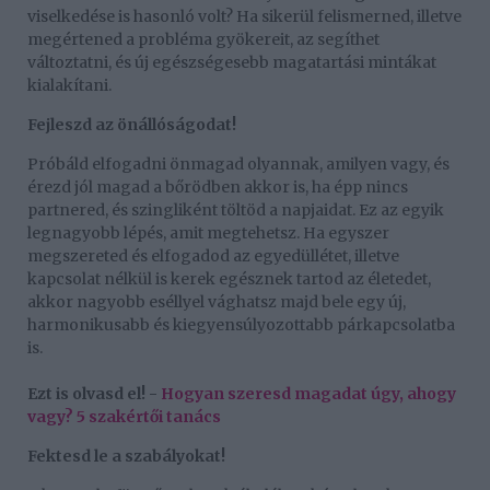
viselkedése is hasonló volt? Ha sikerül felismerned, illetve
megértened a probléma gyökereit, az segíthet
változtatni, és új egészségesebb magatartási mintákat
kialakítani.
Fejleszd az önállóságodat!
Próbáld elfogadni önmagad olyannak, amilyen vagy, és
érezd jól magad a bőrödben akkor is, ha épp nincs
partnered, és szingliként töltöd a napjaidat. Ez az egyik
legnagyobb lépés, amit megtehetsz. Ha egyszer
megszereted és elfogadod az egyedüllétet, illetve
kapcsolat nélkül is kerek egésznek tartod az életedet,
akkor nagyobb eséllyel vághatsz majd bele egy új,
harmonikusabb és kiegyensúlyozottabb párkapcsolatba
is.
Ezt is olvasd el! -
Hogyan szeresd magadat úgy, ahogy
vagy? 5 szakértői tanács
Fektesd le a szabályokat!