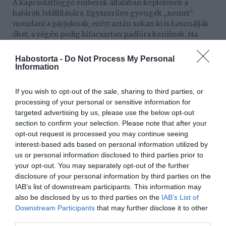
A kapcsolatfüggő emberek általában képtelenek a
határok felállítására. Egyszerűen gyengék „nemet”
mondani a párjuknak, ezért aztán sokan ki is használják
őket, a végén pedig kifacsartan padlóra kerülnek. Ha
megtanulod, hogy hol vannak a Te határaid, és képes
vagy ki is tartani mellettük minden körülmények között,
Habostorta -
Do Not Process My Personal
akkor nemcsak az önbecsülésedet nyerheted vissza, de
Information
nagyobb eséllyel megkíméled magadat az újabb
csalódásoktól is.
If you wish to opt-out of the sale, sharing to third parties, or
processing of your personal or sensitive information for
Az önelfogadással együtt felismered majd a saját
targeted advertising by us, please use the below opt-out
szükségleteidet, és igényeidet is. A kapcsolatfüggő
section to confirm your selection. Please note that after your
emberek ugyanis gyakran úgy vélik, nem érdemlik meg
opt-out request is processed you may continue seeing
az igaz szerelmet és önzetlen szeretetet, mert eddig nem
interest-based ads based on personal information utilized by
is kapták meg senkitől, talán a saját szüleiktől sem.
us or personal information disclosed to third parties prior to
your opt-out. You may separately opt-out of the further
Felnőttként azonban van rá mód, hogy megtanuld
disclosure of your personal information by third parties on the
fejleszteni az önbecsülésed és az önértékelésed.
IAB’s list of downstream participants. This information may
Magabiztos emberként képes leszel továbblépni egy
also be disclosed by us to third parties on the
IAB’s List of
olyan kapcsolatból, amely nem adja meg számodra a
Downstream Participants
that may further disclose it to other
valódi boldogságot, és helyette keresni más, sokkal
third parties.
értékesebbet.