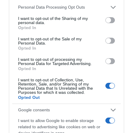
Please note that this website/app uses one or more Google
Az, hogy meddig tart egy ilyen szünet két kapcsolat
Personal Data Processing Opt Outs
services and may gather and store information including but
között, az egyénfüggő, csak rajtad múlik. Valószínűleg
not limited to your visit or usage behaviour. You may click to
I want to opt-out of the Sharing of my
nem két nap, vagy két hét lesz, és készülj fel rá, hogy sok
personal data.
grant or deny consent to Google and its third-party tags to
energia és akarat kell hozzá, mert legelőször
Opted In
use your data for below specified purposes in below Google
önmagaddal kell majd megvívni a belső harcaidat. De
consent section.
emlékezz rá, hogy a kapcsolatfüggőség nem betegség,
I want to opt-out of the Sale of my
Personal Data.
ez csak egy tanult viselkedés, amelyet képes vagy
Opted In
megváltoztatni.
I want to opt-out of processing my
Personal Data for Targeted Advertising.
Opted In
I want to opt-out of Collection, Use,
Retention, Sale, and/or Sharing of my
Personal Data that Is Unrelated with the
Purposes for which it was collected.
Opted Out
Google consents
I want to allow Google to enable storage
related to advertising like cookies on web or
Megosztás:
Facebook
Twitter
Pinterest
device identifiers in apps.