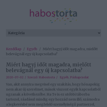
Kezdőlap
/
Egyéb
/
Miért hagyj időt magadra, mielőtt
belevágnál egy új kapcsolatba?
Miért hagyj időt magadra, mielőtt
belevágnál egy új kapcsolatba?
2020-07-02 / Szerző:
Habostorta
/
Egyéb
,
Párkapcsolat
Van, akit annyira megvisel egy szakítás, hogy hónapokig
nem akar új szerelmet, mások viszont egyik kapcsolatból
ugranak a következőbe. Ha Te is ez utóbbi táborba
tartozol, ráadásul mindig egy hozzád nem illő, számodra
a legkevésbé sem megfelelő személyiségű partnerrel,