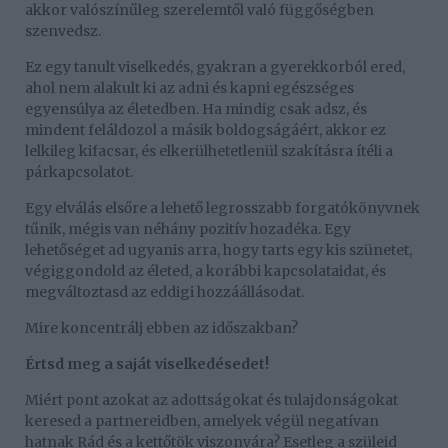
akkor valószínűleg szerelemtől való függőségben
szenvedsz.
Ez egy tanult viselkedés, gyakran a gyerekkorból ered,
ahol nem alakult ki az adni és kapni egészséges
egyensúlya az életedben. Ha mindig csak adsz, és
mindent feláldozol a másik boldogságáért, akkor ez
lelkileg kifacsar, és elkerülhetetlenül szakításra ítéli a
párkapcsolatot.
Egy elválás elsőre a lehető legrosszabb forgatókönyvnek
tűnik, mégis van néhány pozitív hozadéka. Egy
lehetőséget ad ugyanis arra, hogy tarts egy kis szünetet,
végiggondold az életed, a korábbi kapcsolataidat, és
megváltoztasd az eddigi hozzáállásodat.
Mire koncentrálj ebben az időszakban?
Értsd meg a saját viselkedésedet!
Miért pont azokat az adottságokat és tulajdonságokat
keresed a partnereidben, amelyek végül negatívan
hatnak Rád és a kettőtök viszonyára? Esetleg a szüleid