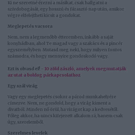
Ki ne szeretné érezni a másikat, csak hallgatni a
szívdobogását, egy hosszú és fárasztó nap után, amikor
végre elfelejtheti kicsit a gondokat.
Meglepetés vacsora
Nem, nem a legmenőbb étteremben, inkább a saját
konyhádban, ahol Te magad vagy a szakács és a pincér
egyszemélyben. Mutasd meg neki, hogy milyen fontos
számodra, és hogy mennyire gondoskodó vagy.
Ezt is olvasd el! -
10 zöld zászló, amelyek megmutatják
az utat a boldog párkapcsolathoz
Egy szál virág
Vagy egy meglepetés csokor a párod munkahelyére
címezve. Nem, ne gondold, hogy a virág kiment a
divatból. Minden nő örül, ha virágot kap a kedvesétől.
Főleg akkor, ha nincs kifejezett alkalom rá, hanem csak
úgy, szerelemből.
Szerelmes levelek