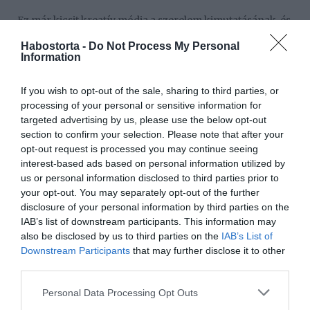
Ez már kicsit kreatív módja a szerelem kimutatásának, és
nem igazán jellemző korunk kapcsolataiban. Holott
Habostorta -
Do Not Process My Personal
óriási meglepetést szerezhetsz egy-két gondosan
Information
elrejtett, romantikus üzenettel. Persze, ha nem vagy egy
kézzel írós típus, akkor megoldhatod elektronikusan is,
If you wish to opt-out of the sale, sharing to third parties, or
de hidd el, megéri a fáradozást.
processing of your personal or sensitive information for
Meglepetés hétvége
targeted advertising by us, please use the below opt-out
section to confirm your selection. Please note that after your
Ha megengedhetitek magatoknak, akkor különleges
opt-out request is processed you may continue seeing
romantikus program lehet egy közös kiruccanás, akár
interest-based ads based on personal information utilized by
egy eldugott romantikus vendégházban, akár egy
us or personal information disclosed to third parties prior to
impozánsabb szállodában. De itt sem az elköltött pénz
your opt-out. You may separately opt-out of the further
mennyiségétől függ a hatásosság. A lényeg az együtt
disclosure of your personal information by third parties on the
eltöltött minőségi idő.
IAB’s list of downstream participants. This information may
also be disclosed by us to third parties on the
IAB’s List of
Ne csak egyszer
Downstream Participants
that may further disclose it to other
Az apró figyelmességek akkor lesznek igazán hatásosak,
third parties.
ha nem csupán egyetlen alkalommal veted be őket. Egy
Please note that this website/app uses one or more Google
Personal Data Processing Opt Outs
kapcsolatot ápolni kell, és tenni érte minden nap. Ezzel
services and may gather and store information including but
ugyanis azt érezteted a pároddal, hogy folyamatosan