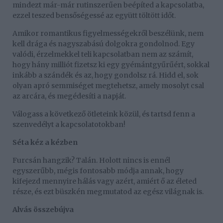
mindezt már-már rutinszerűen beépíted a kapcsolatba,
ezzel teszed bensőségessé az együtt töltött időt.
Amikor romantikus figyelmességekről beszélünk, nem
kell drága és nagyszabású dolgokra gondolnod. Egy
valódi, érzelmekkel teli kapcsolatban nem az számít,
hogy hány milliót fizetsz ki egy gyémántgyűrűért, sokkal
inkább a szándék és az, hogy gondolsz rá. Hidd el, sok
olyan apró semmiséget megtehetsz, amely mosolyt csal
az arcára, és megédesíti a napját.
Válogass a következő ötleteink közül, és tartsd fenn a
szenvedélyt a kapcsolatotokban!
Séta kéz a kézben
Furcsán hangzik? Talán. Holott nincs is ennél
egyszerűbb, mégis fontosabb módja annak, hogy
kifejezd mennyire hálás vagy azért, amiért ő az életed
része, és ezt büszkén megmutatod az egész világnak is.
Alvás összebújva