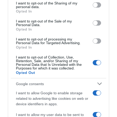
not limited to your visit or usage behaviour. You may click to
I want to opt-out of the Sharing of my
gondolsz rá, és odafigyelsz az igényeire.
personal data.
grant or deny consent to Google and its third-party tags to
Opted In
use your data for below specified purposes in below Google
consent section.
I want to opt-out of the Sale of my
Personal Data.
Opted In
I want to opt-out of processing my
Personal Data for Targeted Advertising.
Opted In
I want to opt-out of Collection, Use,
Retention, Sale, and/or Sharing of my
Personal Data that Is Unrelated with the
Purposes for which it was collected.
Opted Out
Megosztás:
Facebook
Twitter
Pinterest
Google consents
I want to allow Google to enable storage
Címkék:
párkapcsolat
,
boldogság
,
tanácsok
,
related to advertising like cookies on web or
törődés
,
gesztusok
,
odafigyelés
device identifiers in apps.
Korábbi bejegyzések
Következő bejegyzés
I want to allow my user data to be sent to