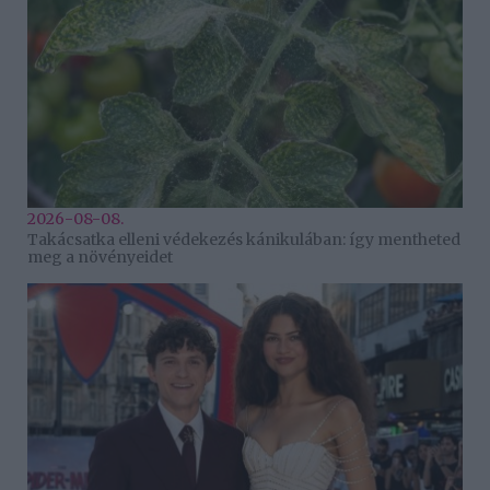
2026-08-08.
Takácsatka elleni védekezés kánikulában: így mentheted
meg a növényeidet