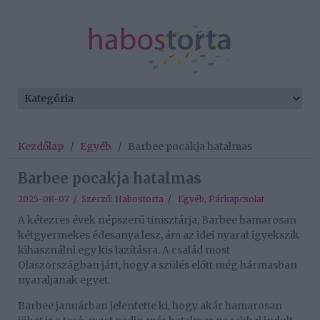
Kezdőlap
/
Egyéb
/
Barbee pocakja hatalmas
Barbee pocakja hatalmas
2025-08-07 / Szerző:
Habostorta
/
Egyéb
,
Párkapcsolat
A kétezres évek népszerű tinisztárja, Barbee hamarosan
kétgyermekes édesanya lesz, ám az idei nyarat igyekszik
kihasználni egy kis lazításra. A család most
Olaszországban járt, hogy a szülés előtt még hármasban
nyaraljanak egyet.
Barbee januárban jelentette ki, hogy akár hamarosan