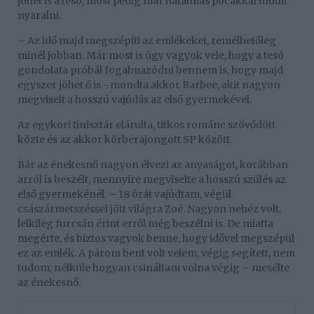
jöhet is a tesó, most pedig már hatalmas pocakkal indult
nyaralni.
– Az idő majd megszépíti az emlékeket, remélhetőleg
minél jobban. Már most is úgy vagyok vele, hogy a tesó
gondolata próbál fogalmazódni bennem is, hogy majd
egyszer jöhet ő is –mondta akkor Barbee, akit nagyon
megviselt a hosszú vajúdás az első gyermekével.
Az egykori tinisztár elárulta, titkos románc szövődött
közte és az akkor körberajongott SP között.
Bár az énekesnő nagyon élvezi az anyaságot, korábban
arról is beszélt, mennyire megviselte a hosszú szülés az
első gyermekénél. – 18 órát vajúdtam, végül
császármetszéssel jött világra Zoé. Nagyon nehéz volt,
lelkileg furcsán érint erről még beszélni is. De miatta
megérte, és biztos vagyok benne, hogy idővel megszépül
ez az emlék. A párom bent volt velem, végig segített, nem
tudom, nélküle hogyan csináltam volna végig – mesélte
az énekesnő.