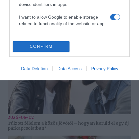
device identifiers in apps.
I want to allow Google to enable storage
2026-08-08.
related to functionality of the website or app.
Béres Alexandra Portugáliában kalandozott
CONFIRM
Data Deletion
Data Access
Privacy Policy
2026-08-07.
Túlzott félelem a közös jövőtől – hogyan kerüld el egy új
párkapcsolatban?