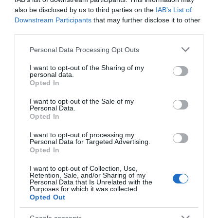
évre egyre több lesz belőlük. A virágok vonzzák a
also be disclosed by us to third parties on the
IAB’s List of
pillangókat és méheket is – így a kerted szó szerint életre
Downstream Participants
that may further disclose it to other
kel.
third parties.
9. Gomborka – A tavasz hírnöke
Please note that this website/app uses one or more Google
Personal Data Processing Opt Outs
services and may gather and store information including but
Korán virágzik, amikor még alig van élet a kertben. A
not limited to your visit or usage behaviour. You may click to
I want to opt-out of the Sharing of my
gomborka szereti a nedves, hűvös talajt, és virágzása
personal data.
grant or deny consent to Google and its third-party tags to
után visszahúzódik, teret adva más növényeknek. Magjai
Opted In
use your data for below specified purposes in below Google
újra és újra meglepnek, mert mindig új helyeken
consent section.
bukkannak fel.
I want to opt-out of the Sale of my
Personal Data.
Opted In
10. Violácska – A kert kis mosolya
Ez az aprócska növény egész évben virágzik, és
I want to opt-out of processing my
Personal Data for Targeted Advertising.
bármilyen kertbe illik. A magjai önállóan szétszóródnak,
Opted In
és a következő évben újra virágba borul. A virágai ehetők,
gyakran salátákba kerülnek – így a szépség ízben is
I want to opt-out of Collection, Use,
Retention, Sale, and/or Sharing of my
visszaköszön.
Personal Data that Is Unrelated with the
Purposes for which it was collected.
Egyetlen ültetés, örökké tartó szépség
Opted Out
Ezek a virágok nemcsak gyönyörűek, hanem szinte
Google consents