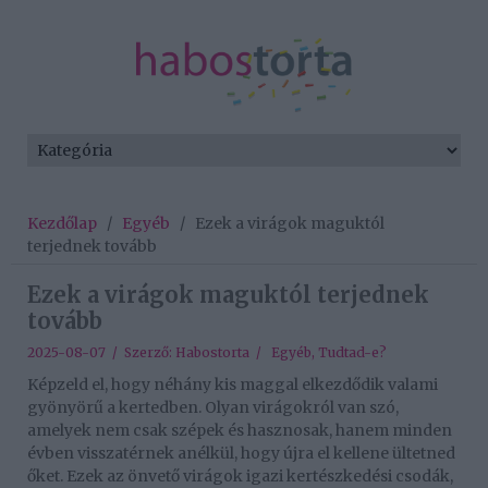
Kezdőlap
/
Egyéb
/
Ezek a virágok maguktól
terjednek tovább
Ezek a virágok maguktól terjednek
tovább
2025-08-07 / Szerző:
Habostorta
/
Egyéb
,
Tudtad-e?
Képzeld el, hogy néhány kis maggal elkezdődik valami
gyönyörű a kertedben. Olyan virágokról van szó,
amelyek nem csak szépek és hasznosak, hanem minden
évben visszatérnek anélkül, hogy újra el kellene ültetned
őket. Ezek az önvető virágok igazi kertészkedési csodák,