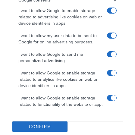
gondozás nélkül teszik különlegessé a kertedet. Elég
egyszer ültetni őket, és minden évben újra virágba borul
I want to allow Google to enable storage
a természet – magától, neked csak gyönyörködnöd kell.
related to advertising like cookies on web or
Ha szereted a látványos, mégis egyszerű megoldásokat,
device identifiers in apps.
válassz közülük néhányat, és élvezd a kerted csodáit
egész évben!
I want to allow my user data to be sent to
Google for online advertising purposes.
Megosztás:
Facebook
Twitter
Pinterest
I want to allow Google to send me
personalized advertising.
Címkék:
virág
,
kert
,
ültetés
,
terjed
I want to allow Google to enable storage
related to analytics like cookies on web or
Korábbi bejegyzések
Következő bejegyzés
device identifiers in apps.
I want to allow Google to enable storage
HASONLÓ BEJEGYZÉSEK
related to functionality of the website or app.
CONFIRM