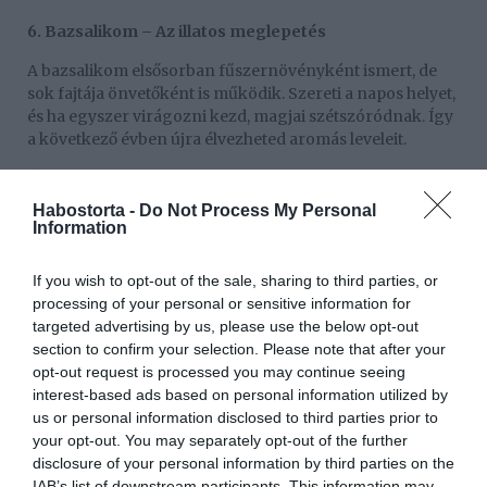
6. Bazsalikom – Az illatos meglepetés
A bazsalikom elsősorban fűszernövényként ismert, de
sok fajtája önvetőként is működik. Szereti a napos helyet,
és ha egyszer virágozni kezd, magjai szétszóródnak. Így
a következő évben újra élvezheted aromás leveleit.
Újdonság: A bazsalikom természetes kártevőriasztó is –
elriasztja például a szúnyogokat és a levéltetveket.
Habostorta -
Do Not Process My Personal
Information
7. Kéknefelejcs – Az emlékek virága
Ez a bájos kis növény a kert egyik legszerethetőbb lakója.
If you wish to opt-out of the sale, sharing to third parties, or
Szereti a félárnyékot, és apró, kék virágai tömegével
processing of your personal or sensitive information for
borítják be a kertet. Egyszer elülteted, és éveken át
targeted advertising by us, please use the below opt-out
visszatér, emlékeztetve arra, amit nem szabad
section to confirm your selection. Please note that after your
elfelejtenünk.
opt-out request is processed you may continue seeing
interest-based ads based on personal information utilized by
8. Lángvirág – A színek mestere
us or personal information disclosed to third parties prior to
your opt-out. You may separately opt-out of the further
A lángvirág nemcsak élénk színeivel, de hosszú virágzási
disclosure of your personal information by third parties on the
idejével is lenyűgöz. Magjai önmagukat vetik el, így évről
IAB’s list of downstream participants. This information may