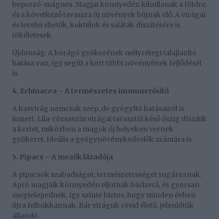
beporzó-mágnes. Magjai könnyedén kihullanak a földre,
és a következő tavaszra új növények bújnak elő. A virágai
és levelei ehetők, koktélok és saláták díszítésére is
tökéletesek.
Újdonság: A borágó gyökerének mélyrétegi talajlazító
hatása van, így segíti a kert többi növényének fejlődését
is.
4. Echinacea – A természetes immunerősítő
A kasvirág nemcsak szép, de gyógyító hatásairól is
ismert. Lila-rózsaszín virágai tavasztól késő őszig díszítik
a kertet, miközben a magok új helyeken vernek
gyökeret. Ideális a gyógynövénykedvelők számára is.
5. Pipacs – A mezők lázadója
A pipacsok szabadságot, természetességet sugároznak.
Apró magjaik könnyedén eljutnak bárhová, és gyorsan
megtelepednek, így szinte biztos, hogy minden évben
újra felbukkannak. Bár viráguk rövid életű, jelenlétük
állandó.