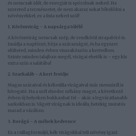
és nemcsak időt, de energiát is spórolnak neked. Ha
szereted a természetet, de nem akarsz sokat bíbelődni a
növényekkel, ez a lista neked szól!
1. Körömvirág – A napsárga túlélő
A körömvirág nemcsak szép, de rendkívül strapabíró is.
Imádja a napfényt, bírja a szárazságot, és ha egyszer
elülteted, minden évben visszaköszön a kertedben.
Szinte minden talajban megél, virágai ehetők is – egy kis
extra szín a salátába!
2. Szarkaláb – A kert festője
Magas száraival és kékeslila virágaival már messziről is
hívogató. Ha a szél elsodor néhány magot, a következő
évben új helyeken bukkanhat fel – akár a legváratlanabb
sarkokban is. Vágott virágnak is ideális, hetekig mutatós
marad a vázában.
3. Borágó – A méhek kedvence
Ez a csillagformájú, kék virágokkal teli növény igazi