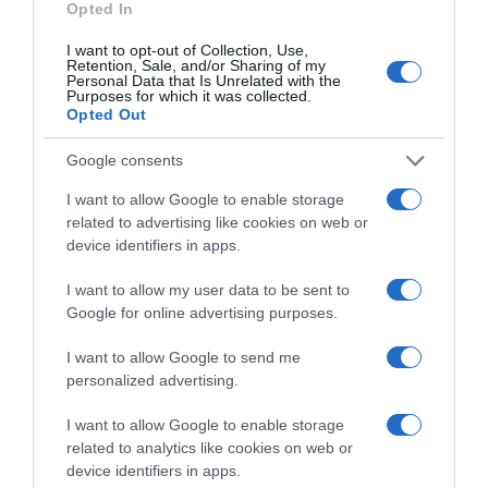
Opted In
2026-08-09.
I want to opt-out of Collection, Use,
Citromos tiramisu recept limoncellóval
Retention, Sale, and/or Sharing of my
Personal Data that Is Unrelated with the
Purposes for which it was collected.
Opted Out
Google consents
I want to allow Google to enable storage
related to advertising like cookies on web or
device identifiers in apps.
I want to allow my user data to be sent to
Google for online advertising purposes.
I want to allow Google to send me
2026-08-09.
personalized advertising.
Ha izzadsz, erre a 3 létfontosságú elemre van szükség
I want to allow Google to enable storage
related to analytics like cookies on web or
device identifiers in apps.