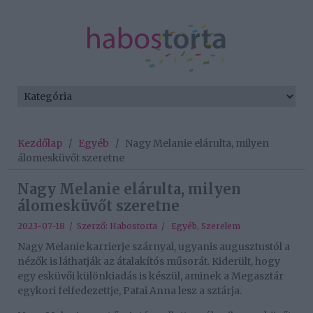
Kezdőlap
/
Egyéb
/
Nagy Melanie elárulta, milyen
álomesküvőt szeretne
Nagy Melanie elárulta, milyen
álomesküvőt szeretne
2023-07-18 / Szerző:
Habostorta
/
Egyéb
,
Szerelem
Nagy Melanie karrierje szárnyal, ugyanis augusztustól a
nézők is láthatják az átalakítós műsorát. Kiderült, hogy
egy esküvői különkiadás is készül, aminek a Megasztár
egykori felfedezettje, Patai Anna lesz a sztárja.