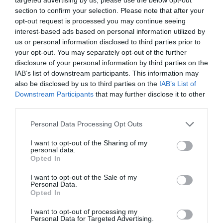
section to confirm your selection. Please note that after your
opt-out request is processed you may continue seeing
Címkék:
alomeskuvo
,
Nagy Melanie
,
második
interest-based ads based on personal information utilized by
esküvő
us or personal information disclosed to third parties prior to
your opt-out. You may separately opt-out of the further
Korábbi bejegyzések
Következő bejegyzés
disclosure of your personal information by third parties on the
IAB’s list of downstream participants. This information may
also be disclosed by us to third parties on the
IAB’s List of
HASONLÓ BEJEGYZÉSEK
Downstream Participants
that may further disclose it to other
third parties.
Please note that this website/app uses one or more Google
Personal Data Processing Opt Outs
services and may gather and store information including but
not limited to your visit or usage behaviour. You may click to
I want to opt-out of the Sharing of my
personal data.
grant or deny consent to Google and its third-party tags to
Opted In
use your data for below specified purposes in below Google
consent section.
I want to opt-out of the Sale of my
Personal Data.
Opted In
I want to opt-out of processing my
Personal Data for Targeted Advertising.