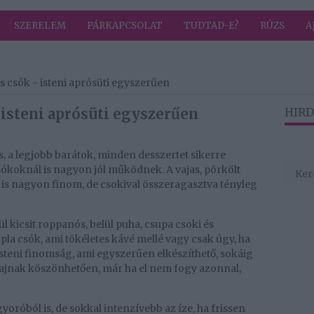
SZERELEM
PÁRKAPCSOLAT
TUDTAD-E?
RÚZS
A
 csók - isteni aprósüti egyszerűen
isteni aprósüti egyszerűen
HIRD
, a legjobb barátok, minden desszertet sikerre
csókoknál is nagyon jól működnek. A vajas, pörkölt
s nagyon finom, de csokival összeragasztva tényleg
ül kicsit roppanós, belül puha, csupa csoki és
la csók, ami tökéletes kávé mellé vagy csak úgy, ha
steni finomság, ami egyszerűen elkészíthető, sokáig
vajnak köszönhetően, már ha el nem fogy azonnal,
oróból is, de sokkal intenzívebb az íze, ha frissen