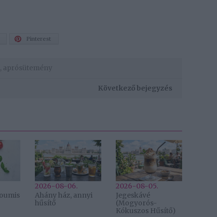
Pinterest
,
aprósütemény
Következő bejegyzés
2026-08-06.
2026-08-05.
lloumis
Ahány ház, annyi
Jegeskávé
hűsítő
(Mogyorós-
Kókuszos Hűsítő)