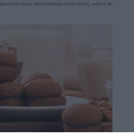
s pluszt rászánni, mert hatalmas a különbség, sokkal, de