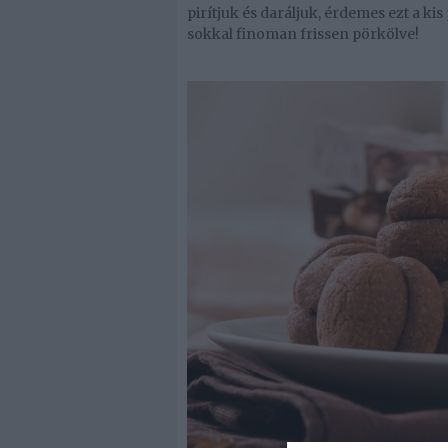
pirítjuk és daráljuk, érdemes ezt a ki
sokkal finoman frissen pörkölve!