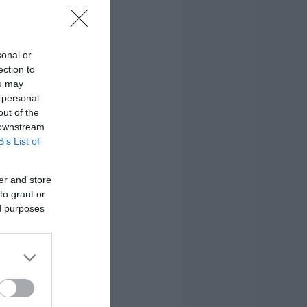
sonal or
ection to
ou may
 personal
out of the
 downstream
B’s List of
er and store
to grant or
ed purposes