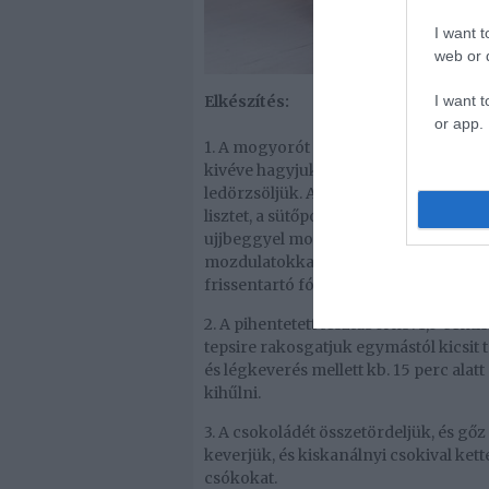
I want t
web or d
I want t
Elkészítés:
or app.
1. A mogyorót tepsire terítjük, és 180 
kivéve hagyjuk kicsit hűlni, majd tisz
ledörzsöljük. Aprítógépbe tesszük, és
lisztet, a sütőport, a kakaót, a cukrot 
ujjbeggyel morzsásra dolgozzuk, majd 
mozdulatokkal összedolgozzuk, míg t
frissentartó fóliába csomagolva a hűt
2. A pihentetett tésztából kb. 1,5 ce
tepsire rakosgatjuk egymástól kicsit t
és légkeverés mellett kb. 15 perc alat
kihűlni.
3. A csokoládét összetördeljük, és gő
keverjük, és kiskanálnyi csokival kett
csókokat.