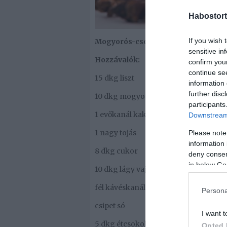
Habostort
If you wish 
Mogyorós-csokis csók
sensitive in
Hozzávalók:
confirm you
continue se
15 dkg liszt
information 
further disc
10 dkg mogyoró
participants
1 evőkanál kakaópor
Downstream 
1 nagy tojás
Please note
information 
8 dkg cukor
deny consent
in below Go
10 dkg lágy vaj
fél kávéskanál sütőpor
Persona
csipet só
I want t
5 dkg étcsokoládé
Opted 