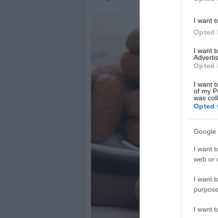
I want t
Opted 
I want 
Advertis
Opted 
I want t
of my P
was col
Opted 
Google 
I want t
web or d
I want t
purpose
I want 