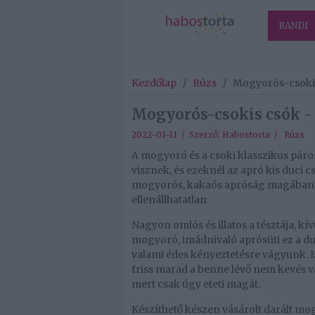
RANDI
Kezdőlap
/
Rúzs
/
Mogyorós-csokis
Mogyorós-csokis csók - 
2022-01-11 / Szerző:
Habostorta
/
Rúzs
A mogyoró és a csoki klasszikus páros
visznek, és ezeknél az apró kis duci 
mogyorós, kakaós apróság magában i
ellenállhatatlan.
Nagyon omlós és illatos a tésztája, kív
mogyoró, imádnivaló aprósüti ez a dup
valami édes kényeztetésre vágyunk. I
friss marad a benne lévő nem kevés 
mert csak úgy eteti magát.
Készíthető készen vásárolt darált mogy