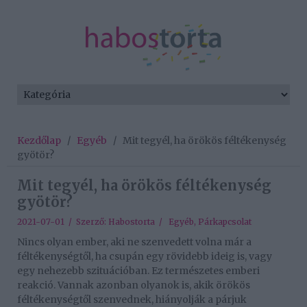
Kezdőlap
/
Egyéb
/
Mit tegyél, ha örökös féltékenység
gyötör?
Mit tegyél, ha örökös féltékenység
gyötör?
2021-07-01 / Szerző:
Habostorta
/
Egyéb
,
Párkapcsolat
Nincs olyan ember, aki ne szenvedett volna már a
féltékenységtől, ha csupán egy rövidebb ideig is, vagy
egy nehezebb szituációban. Ez természetes emberi
reakció. Vannak azonban olyanok is, akik örökös
féltékenységtől szenvednek, hiányolják a párjuk