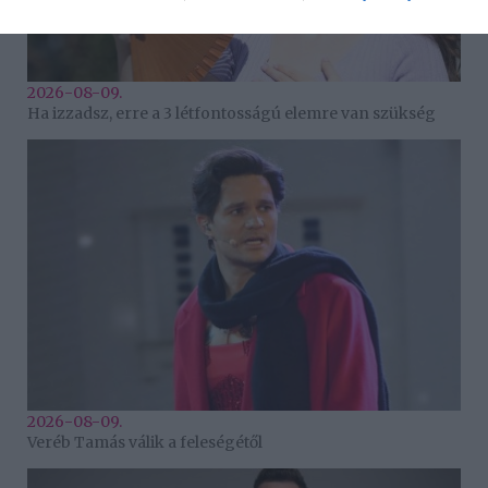
2026-08-09.
Ha izzadsz, erre a 3 létfontosságú elemre van szükség
2026-08-09.
Veréb Tamás válik a feleségétől