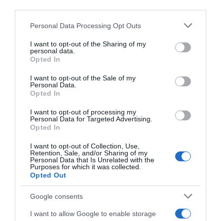
third parties.
forrását, és segít leküzdeni is azt.
Please note that this website/app uses one or more Google
7. lépés: Csináld minden nap, kitartóan!
Personal Data Processing Opt Outs
services and may gather and store information including but
Fektess le reális célokat magadnak. A gondok nem
not limited to your visit or usage behaviour. You may click to
I want to opt-out of the Sharing of my
personal data.
múlnak el egyetlen éjszaka alatt, különösen akkor, ha
grant or deny consent to Google and its third-party tags to
Opted In
féltékenységről van szó. Vezess naplót, vagy csak
use your data for below specified purposes in below Google
jegyzeteld le a történéseket, az érzéseidet, írd ki
consent section.
I want to opt-out of the Sale of my
magadból őket. Légy kedves és elnéző önmagadhoz,
Personal Data.
Opted In
mert csak türelemmel leszel képes átlendülni a nehezén.
I want to opt-out of processing my
Personal Data for Targeted Advertising.
Opted In
I want to opt-out of Collection, Use,
Retention, Sale, and/or Sharing of my
Personal Data that Is Unrelated with the
Purposes for which it was collected.
Opted Out
Google consents
I want to allow Google to enable storage