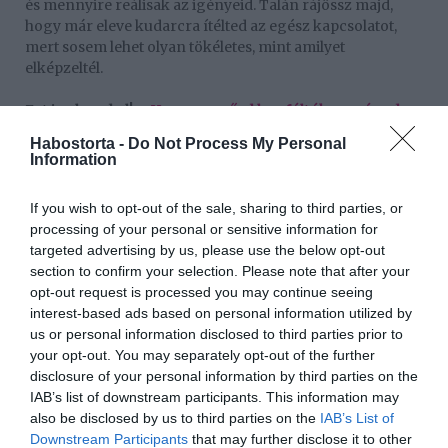
és mennyire reálisak az igényeid. Talán rájössz majd,
hogy már eleve kudarcra ítélted az egész kapcsolatot,
mert sosem lehet olyan tökéletes, mint amilyet
elképzeltél.
Ezt is olvasd el!
-
Hogyan győzd le a féltékenységed
egy nyitott kapcsolatban?
Habostorta -
Do Not Process My Personal
Information
5. lépés: Építsd a kapcsolatot!
Elengedhetetlenül fontos, hogy Te és a párod szánjatok
If you wish to opt-out of the sale, sharing to third parties, or
elég időt egymásra, és a kapcsolatotok fejlesztésére. A
processing of your personal or sensitive information for
féltékenységed fakadhat abból is, hogy mellőzöttnek
targeted advertising by us, please use the below opt-out
érzed magad, mert csak kevés időt töltötök együtt, ez
section to confirm your selection. Please note that after your
pedig hiányérzetet szül. Szervezzetek romantikus
opt-out request is processed you may continue seeing
programokat, törekedjetek a minőségi közös időtöltésre,
interest-based ads based on personal information utilized by
hogy szorosabbra fűzhessétek a köteléket.
us or personal information disclosed to third parties prior to
your opt-out. You may separately opt-out of the further
6. lépés: Kérj külső segítséget!
disclosure of your personal information by third parties on the
IAB’s list of downstream participants. This information may
Ha ketten nem tudtok megbirkózni a problémával, akkor
also be disclosed by us to third parties on the
IAB’s List of
ne félj szakemberhez fordulni. Egy külső, és tapasztalt
Downstream Participants
that may further disclose it to other
szem gyorsabban képes beazonosítani a gondok