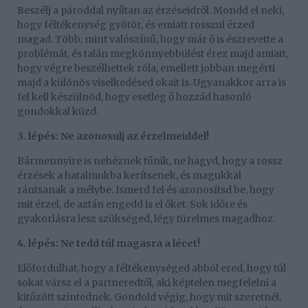
Beszélj a pároddal nyíltan az érzéseidről. Mondd el neki,
hogy féltékenység gyötör, és emiatt rosszul érzed
magad. Több, mint valószínű, hogy már ő is észrevette a
problémát, és talán megkönnyebbülést érez majd amiatt,
hogy végre beszélhettek róla, emellett jobban megérti
majd a különös viselkedésed okait is. Ugyanakkor arra is
fel kell készülnöd, hogy esetleg ő hozzád hasonló
gondokkal küzd.
3. lépés: Ne azonosulj az érzelmeiddel!
Bármennyire is nehéznek tűnik, ne hagyd, hogy a rossz
érzések a hatalmukba kerítsenek, és magukkal
rántsanak a mélybe. Ismerd fel és azonosítsd be, hogy
mit érzel, de aztán engedd is el őket. Sok időre és
gyakorlásra lesz szükséged, légy türelmes magadhoz.
4. lépés: Ne tedd túl magasra a lécet!
Előfordulhat, hogy a féltékenységed abból ered, hogy túl
sokat vársz el a partneredtől, aki képtelen megfelelni a
kitűzött szintednek. Gondold végig, hogy mit szeretnél,