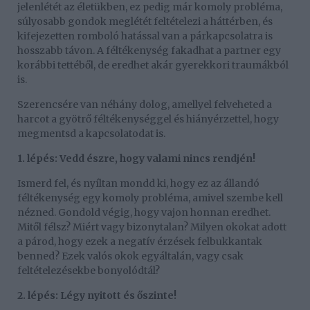
jelenlétét az életükben, ez pedig már komoly probléma,
súlyosabb gondok meglétét feltételezi a háttérben, és
kifejezetten romboló hatással van a párkapcsolatra is
hosszabb távon. A féltékenység fakadhat a partner egy
korábbi tettéből, de eredhet akár gyerekkori traumákból
is.
Szerencsére van néhány dolog, amellyel felveheted a
harcot a gyötrő féltékenységgel és hiányérzettel, hogy
megmentsd a kapcsolatodat is.
1. lépés: Vedd észre, hogy valami nincs rendjén!
Ismerd fel, és nyíltan mondd ki, hogy ez az állandó
féltékenység egy komoly probléma, amivel szembe kell
nézned. Gondold végig, hogy vajon honnan eredhet.
Mitől félsz? Miért vagy bizonytalan? Milyen okokat adott
a párod, hogy ezek a negatív érzések felbukkantak
benned? Ezek valós okok egyáltalán, vagy csak
feltételezésekbe bonyolódtál?
2. lépés: Légy nyitott és őszinte!