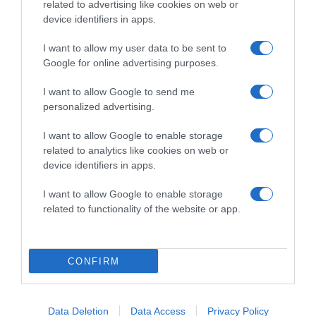
related to advertising like cookies on web or
device identifiers in apps.
Megosztás:
Facebook
Twitter
Pinterest
I want to allow my user data to be sent to
Google for online advertising purposes.
Címkék:
párkapcsolat
,
tanácsok
,
féltékenység
I want to allow Google to send me
personalized advertising.
Korábbi bejegyzések
Következő bejegyzés
I want to allow Google to enable storage
related to analytics like cookies on web or
device identifiers in apps.
HASONLÓ BEJEGYZÉSEK
I want to allow Google to enable storage
related to functionality of the website or app.
CONFIRM
Data Deletion
Data Access
Privacy Policy