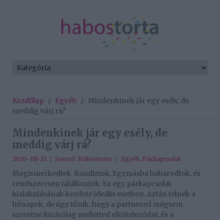
Kezdőlap
/
Egyéb
/
Mindenkinek jár egy esély, de
meddig várj rá?
Mindenkinek jár egy esély, de
meddig várj rá?
2020-08-21 / Szerző:
Habostorta
/
Egyéb
,
Párkapcsolat
Megismerkedtek. Randiztok. Egymásba habarodtok, és
rendszeresen találkoztok. Ez egy párkapcsolat
kialakulásának kezdete ideális esetben. Aztán telnek a
hónapok, de úgy tűnik, hogy a partnered mégsem
szeretne kizárólag melletted elköteleződni, és a