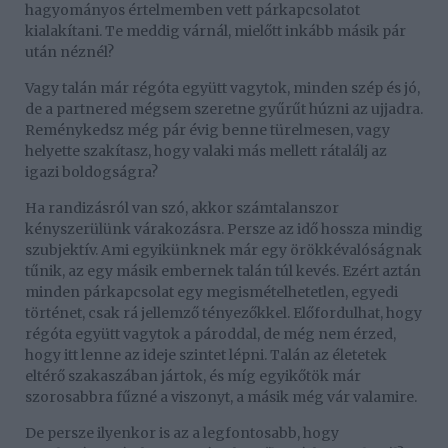
hagyományos értelmemben vett párkapcsolatot
kialakítani. Te meddig várnál, mielőtt inkább másik pár
után néznél?
Vagy talán már régóta együtt vagytok, minden szép és jó,
de a partnered mégsem szeretne gyűrűt húzni az ujjadra.
Reménykedsz még pár évig benne türelmesen, vagy
helyette szakítasz, hogy valaki más mellett rátalálj az
igazi boldogságra?
Ha randizásról van szó, akkor számtalanszor
kényszerülünk várakozásra. Persze az idő hossza mindig
szubjektív. Ami egyikünknek már egy örökkévalóságnak
tűnik, az egy másik embernek talán túl kevés. Ezért aztán
minden párkapcsolat egy megismételhetetlen, egyedi
történet, csak rá jellemző tényezőkkel. Előfordulhat, hogy
régóta együtt vagytok a pároddal, de még nem érzed,
hogy itt lenne az ideje szintet lépni. Talán az életetek
eltérő szakaszában jártok, és míg egyikőtök már
szorosabbra fűzné a viszonyt, a másik még vár valamire.
De persze ilyenkor is az a legfontosabb, hogy