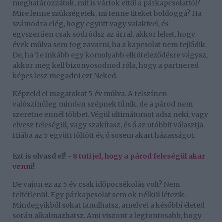
meghatározzátok, mit is vártok ettől a párkapcsolattól?
Mire lenne szükségetek, mi tenne titeket boldoggá? Ha
számodra elég, hogy együtt vagy valakivel, és
egyszerűen csak sodródsz az árral, akkor lehet, hogy
évek múlva sem fog zavarni, ha a kapcsolat nem fejlődik.
De, ha Te inkább egy komolyabb elköteleződésre vágysz,
akkor meg kell bizonyosodnod róla, hogy a partnered
képes lesz megadni ezt Neked.
Képzeld el magatokat 5 év múlva. A felszínen
valószínűleg minden szépnek tűnik, de a párod nem
szeretne ennél többet. Végül ultimátumot adsz neki, vagy
elvesz feleségül, vagy szakítasz, és ő az utóbbit választja.
Hiába az 5 együtt töltött év, ő sosem akart házasságot.
Ezt is olvasd el! -
8 tuti jel, hogy a párod feleségül akar
venni!
De vajon ez az 5 év csak időpocsékolás volt? Nem
feltétlenül. Egy párkapcsolat sem ok nélkül létezik.
Mindegyikből sokat tanulhatsz, amelyet a későbbi életed
során alkalmazhatsz. Ami viszont a legfontosabb, hogy