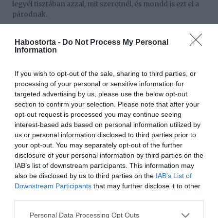
legyél tisztában azzal, mit szeretnél, és mondd is ezt el a
párodnak.
Persze nem árt egy ilyen beszélgetés során a mondatok
mögé látni, hiszen a párod nem biztos, hogy szemtől
Habostorta -
Do Not Process My Personal
Information
szembe felvállalja majd, hogy soha nem akar házasságot,
csak, mert szeretne még egy kicsit tovább maga mellett
tartani. Ilyenkor jobb, ha a belső hangodra és a
If you wish to opt-out of the sale, sharing to third parties, or
megérzéseidre hallgatsz, és persze mindig emlékezz rá,
processing of your personal or sensitive information for
hogy egyetlen tett többet mond ezer szónál.
targeted advertising by us, please use the below opt-out
section to confirm your selection. Please note that after your
Ne higgy a mézesmadzagnak, egy lehetre nem
opt-out request is processed you may continue seeing
alapozhatod az életed. Sajnos az emberek nem változnak,
interest-based ads based on personal information utilized by
és Te sem leszel képes senkit se megváltoztatni, hiába is
us or personal information disclosed to third parties prior to
reménykedsz. Inkább legyél őszinte magadhoz. Egy
your opt-out. You may separately opt-out of the further
szakítás sosem könnyű, de van, amikor nincs más
disclosure of your personal information by third parties on the
választásunk.
IAB’s list of downstream participants. This information may
also be disclosed by us to third parties on the
IAB’s List of
Mindig tudd, hogy mit akarsz, mi az, amit el tudsz
Downstream Participants
that may further disclose it to other
fogadni, és mi az, amit nem. Ragaszkodj az elveidhez,
third parties.
tarts ki mellettük, és ne várj a reménytelenre, mert a
türelem nem erény akkor, ha nem Téged szolgál. Hiszen
Please note that this website/app uses one or more Google
Personal Data Processing Opt Outs