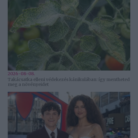
2026-08-08.
Takácsatka elleni védekezés kánikulában: így mentheted
meg a növényeidet