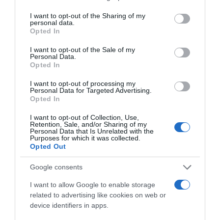
ki tudhatja? Lehet, hogy még egy év sem telik el, és rálelsz
services and may gather and store information including but
álmaid férfijára, aki tényleg feleségül vesz! Az pedig
not limited to your visit or usage behaviour. You may click to
I want to opt-out of the Sharing of my
igazán nem tűnik sok időnek.
personal data.
grant or deny consent to Google and its third-party tags to
Opted In
use your data for below specified purposes in below Google
consent section.
I want to opt-out of the Sale of my
Personal Data.
Opted In
I want to opt-out of processing my
Personal Data for Targeted Advertising.
Opted In
I want to opt-out of Collection, Use,
Retention, Sale, and/or Sharing of my
Personal Data that Is Unrelated with the
Purposes for which it was collected.
Opted Out
Google consents
Megosztás:
Facebook
Twitter
Pinterest
I want to allow Google to enable storage
related to advertising like cookies on web or
device identifiers in apps.
Címkék:
párkapcsolat
,
tanácsok
,
esély
,
várakozás