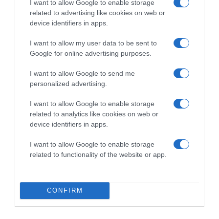
I want to allow Google to enable storage
related to advertising like cookies on web or
device identifiers in apps.
I want to allow my user data to be sent to
Megosztás:
Facebook
Twitter
Pinterest
Google for online advertising purposes.
I want to allow Google to send me
Címkék:
házasság
,
boldog párkapcsolat
personalized advertising.
Korábbi bejegyzések
Következő bejegyzés
I want to allow Google to enable storage
related to analytics like cookies on web or
device identifiers in apps.
HASONLÓ BEJEGYZÉSEK
I want to allow Google to enable storage
related to functionality of the website or app.
CONFIRM