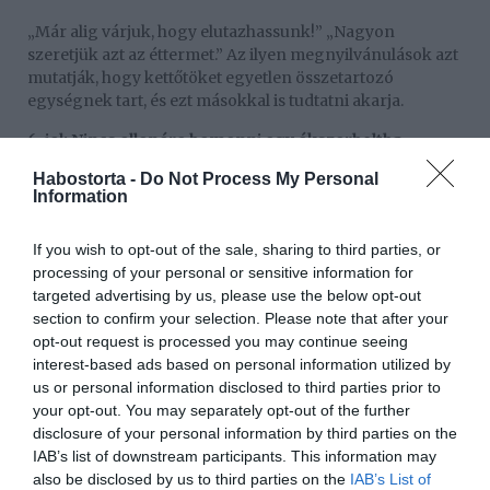
„Már alig várjuk, hogy elutazhassunk!” „Nagyon
szeretjük azt az éttermet.” Az ilyen megnyilvánulások azt
mutatják, hogy kettőtöket egyetlen összetartozó
egységnek tart, és ezt másokkal is tudtatni akarja.
6. jel: Nincs ellenére bemenni egy ékszerboltba.
Habostorta -
Do Not Process My Personal
Lehet, hogy az exed messziről kerülte még a jegygyűrű
Information
nevének kiejtését is a száján. Viszont egy olyan férfi, aki
komolyan gondolja Veled, nem fog elmenekülni. Sőt.
Kifejezetten érdekelni fogja, hogy Neked melyik tetszik,
If you wish to opt-out of the sale, sharing to third parties, or
és talán titokban már be is szerezte azt a bizonyos
processing of your personal or sensitive information for
gyűrűt.
targeted advertising by us, please use the below opt-out
section to confirm your selection. Please note that after your
7. jel: Aggódik érted, és a döntéseidért.
opt-out request is processed you may continue seeing
interest-based ads based on personal information utilized by
Egy férfi, aki feleségül akar venni másként gondoskodik
us or personal information disclosed to third parties prior to
Rólad. Aggódik, hogy éjjel rendben hazaérsz-e, levest
your opt-out. You may separately opt-out of the further
főz, ha megfáztál, megvéd a rossz társaságtól, és
disclosure of your personal information by third parties on the
támogat, hogyha a karrieredben nehéz döntéseket kell
IAB’s list of downstream participants. This information may
meghoznod.
also be disclosed by us to third parties on the
IAB’s List of