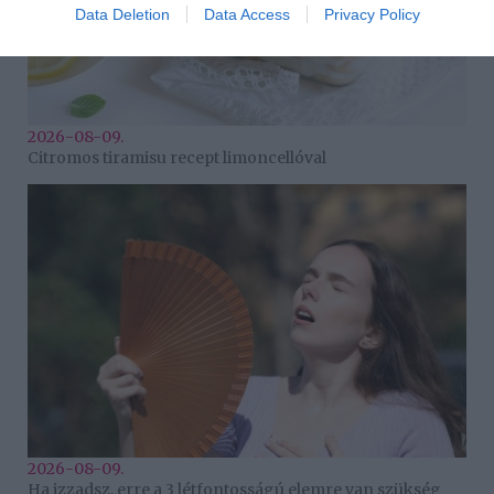
Data Deletion
Data Access
Privacy Policy
2026-08-09.
Citromos tiramisu recept limoncellóval
2026-08-09.
Ha izzadsz, erre a 3 létfontosságú elemre van szükség