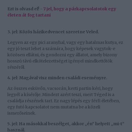
Ezt is olvasd el! -
7 jel, hogy a párkapcsolatotok egy
életen át fog tartani
3. jel: Közös házikedvencet szeretne Veled.
Legyen az egy pici aranyhal, vagy egy hatalmas kutya, ez
egy jó teszt lehet a számára, hogy képesek vagytok-e
közösen ellátni, és gondozni egy állatot, amely bizony
hosszú távú elkötelezettséget igényel mindkettőtök
részéről.
4. jel: Magával visz minden családi eseményre.
Az összes esküvőn, vacsorán, kerti partin kéri, hogy
legyél a kísérője. Mindezt azért teszi, mert Téged is a
családja részének tart. Ez nagy lépés egy férfi életében,
egy futó kapcsolatot nem mutatna be a közeli
ismerőseinek.
5. jel: Ha másokkal beszélget, akkor „én” helyett „mi-t”
használ.