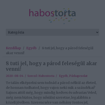
Kezdőlap
/
Egyéb
/
8 tuti jel, hogy a párod feleségül
akar venni!
8 tuti jel, hogy a párod feleségül akar
venni!
2020-08-04 / Szerző:
Habostorta
/
Egyéb
,
Párkapcsolat
Te talán elképzelni sem tudnád a párod nélkül az életed,
de honnan tudhatod, hogy vajon neki mik a szándékai?
Sajnos attól még, hogy mindig kedves és udvarias Veled,
még nem biztos, hogy nősülni szeretne, legalábbis a
közeli jövőben. Szerencsére van néhány fontos jel,