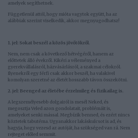
amelyek segíthetnek.
Függetlenül attól, hogy mióta vagytok együtt, ha az
alábbiak szerint viselkedik, akkor megnyugodhatsz!
1. jel: Sokat beszél a közös jövőtökről.
Nem, nem csak a következő hétvégéről, hanem az
előttetek álló évekről. Kikéri a véleményed a
gyerekvállalásról, házvásárlásról, a szakmai célokról.
Ilyenekről egy férfi csak akkor beszél, ha valakivel
komolyan szeretné az életét hosszabb távon összekötni.
2. jel: Beenged az életébe érzelmileg és fizikailag is.
A legszemélyesebb dolgairól is mesél Neked, és
megosztja Veled azon gondolatait, problémáit is,
amelyeket senki mással. Megbízik benned, és ezért nincs
köztetek tabutéma. Ugyanakkor lakáskulcsot is ad, és
hagyja, hogy vezesd az autóját, ha szükséged van rá. Nem
rejteget előled semmit.