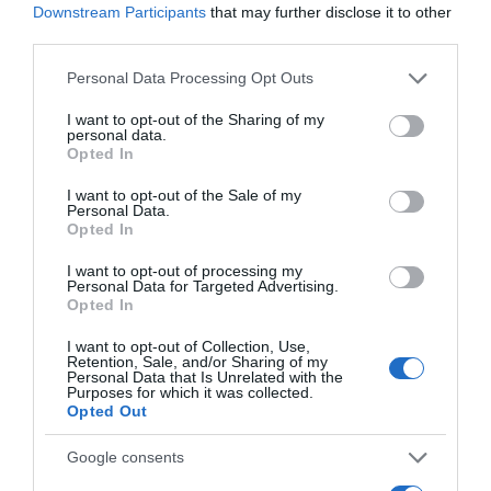
Downstream Participants
that may further disclose it to other
8. jel: Sosem tud betelni Veled.
third parties.
Minden szabadidőtöket együtt töltitek? Az ő üzenete az
Please note that this website/app uses one or more Google
első a telefonodban reggel? Meg persze az utolsó is este?
Personal Data Processing Opt Outs
services and may gather and store information including but
Ha Veled akarja tölteni minden percét, akár személyesen,
not limited to your visit or usage behaviour. You may click to
I want to opt-out of the Sharing of my
akár virtuálisan, az azt mutatja, hogy Te vagy számára a
personal data.
grant or deny consent to Google and its third-party tags to
legfontosabb, minden más várhat. És ha mindez már
Opted In
use your data for below specified purposes in below Google
nem csupán a kezdeti rózsaszín időszakra, hanem a
consent section.
szürke hétköznapokra is igaz, akkor biztos lehetsz
I want to opt-out of the Sale of my
Personal Data.
benne, hogy hamarosan feleségül kér.
Opted In
I want to opt-out of processing my
Personal Data for Targeted Advertising.
Opted In
I want to opt-out of Collection, Use,
Retention, Sale, and/or Sharing of my
Personal Data that Is Unrelated with the
Purposes for which it was collected.
Opted Out
Google consents