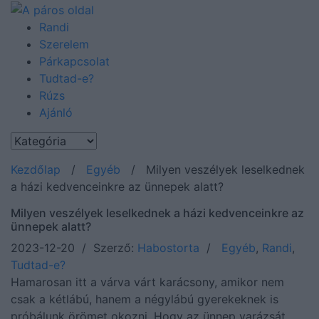
Randi
Szerelem
Párkapcsolat
Tudtad-e?
Rúzs
Ajánló
Kezdőlap
/
Egyéb
/
Milyen veszélyek leselkednek
a házi kedvenceinkre az ünnepek alatt?
Milyen veszélyek leselkednek a házi kedvenceinkre az
ünnepek alatt?
2023-12-20 / Szerző:
Habostorta
/
Egyéb
,
Randi
,
Tudtad-e?
Hamarosan itt a várva várt karácsony, amikor nem
csak a kétlábú, hanem a négylábú gyerekeknek is
próbálunk örömet okozni. Hogy az ünnep varázsát