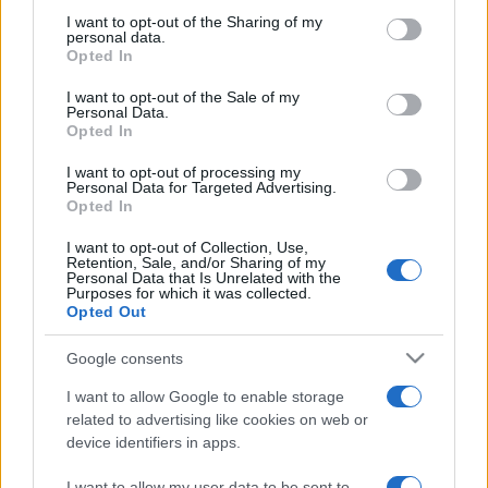
Ám a veszélyeknek még mindig nincsen vége, hiszen a
not limited to your visit or usage behaviour. You may click to
I want to opt-out of the Sharing of my
personal data.
grant or deny consent to Google and its third-party tags to
rosszul megválasztott karácsonyi ajándékoknak is
Opted In
use your data for below specified purposes in below Google
könnyen műtét lehet a vége.
consent section.
I want to opt-out of the Sale of my
Personal Data.
Fordítsunk nagy figyelmet az ünnepek alatt is
Opted In
kedvenceink biztonságára.
I want to opt-out of processing my
Personal Data for Targeted Advertising.
Megosztás:
Opted In
Facebook
Twitter
I want to opt-out of Collection, Use,
Retention, Sale, and/or Sharing of my
Pinterest
Personal Data that Is Unrelated with the
Purposes for which it was collected.
Címkék:
biztonság
,
macska
,
veszély
,
kutya
,
Opted Out
odafigyelés
,
körültekintés
Google consents
Korábbi bejegyzések
Következő bejegyzés
Hasonló bejegyzések
I want to allow Google to enable storage
related to advertising like cookies on web or
2026-08-08.
device identifiers in apps.
Zendaya és Tom Holland
I want to allow my user data to be sent to