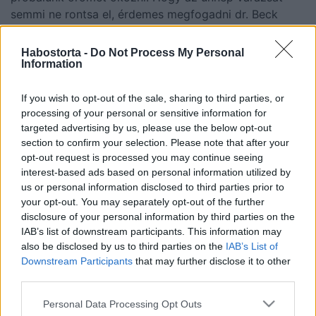
semmi ne rontsa el, érdemes megfogadni dr. Beck
Attila állatorvosnak, a BAVET rendelő tulajdonosának,
és Angyal Zsoltnak, az Akela Kutyaiskola vezetőjének
Habostorta -
Do Not Process My Personal
a tanácsait, akik azokra a veszélyekre hívják most fel
Information
a figyelmet, amelyek a kedvenceinkre leselkednek az
év legszebb ünnepén.
If you wish to opt-out of the sale, sharing to third parties, or
processing of your personal or sensitive information for
A baj mindjárt a legelején, a karácsonyfa díszítése
targeted advertising by us, please use the below opt-out
közben leselkedhet a kutyákra és a cicákra.
section to confirm your selection. Please note that after your
opt-out request is processed you may continue seeing
A másik fő veszélyforrás, hogy karácsonykor olyan
interest-based ads based on personal information utilized by
us or personal information disclosed to third parties prior to
dolgokat is adunk a kedvencünknek enni, amelyek
your opt-out. You may separately opt-out of the further
tilosak. Ilyenek a zsíros, fűszeres ételek, amelyekkel a
disclosure of your personal information by third parties on the
kiskedvencünk alaposan elcsaphatja a hasát. Ennél is
IAB’s list of downstream participants. This information may
nagyobb gondot okozhatnak az édességek.
also be disclosed by us to third parties on the
IAB’s List of
Downstream Participants
that may further disclose it to other
E sorok írójának kis híján meghalt a pár hónapos
third parties.
németjuhásza, mert lelopkodta a karácsonyfáról a xilit
tartalmú szaloncukrokat.
Please note that this website/app uses one or more Google
Personal Data Processing Opt Outs
services and may gather and store information including but