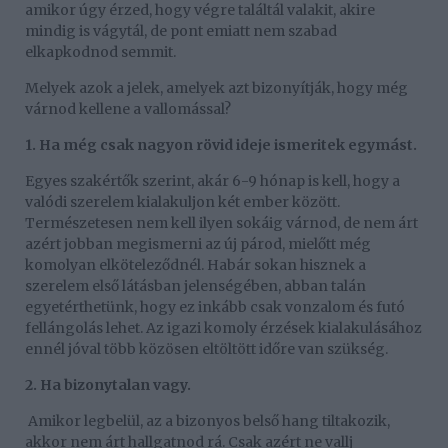
amikor úgy érzed, hogy végre találtál valakit, akire
mindig is vágytál, de pont emiatt nem szabad
elkapkodnod semmit.
Melyek azok a jelek, amelyek azt bizonyítják, hogy még
várnod kellene a vallomással?
1. Ha még csak nagyon rövid ideje ismeritek egymást.
Egyes szakértők szerint, akár 6-9 hónap is kell, hogy a
valódi szerelem kialakuljon két ember között.
Természetesen nem kell ilyen sokáig várnod, de nem árt
azért jobban megismerni az új párod, mielőtt még
komolyan elköteleződnél. Habár sokan hisznek a
szerelem első látásban jelenségében, abban talán
egyetérthetünk, hogy ez inkább csak vonzalom és futó
fellángolás lehet. Az igazi komoly érzések kialakulásához
ennél jóval több közösen eltöltött időre van szükség.
2. Ha bizonytalan vagy.
Amikor legbelül, az a bizonyos belső hang tiltakozik,
akkor nem árt hallgatnod rá. Csak azért ne vallj