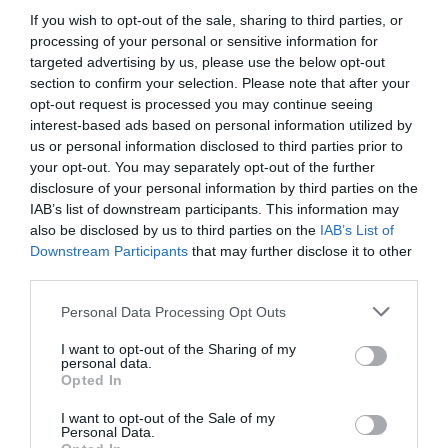
4. Sosem beszéltetek eddig a jövőről.
If you wish to opt-out of the sale, sharing to third parties, or
processing of your personal or sensitive information for
Ha komoly kapcsolatot szeretnél valakivel megalapozni,
targeted advertising by us, please use the below opt-out
akkor biztosan előkerülnek majd a terveid és a céljaid. Ha
section to confirm your selection. Please note that after your
viszont a partnered nem szívesen beszél hosszabb távú
opt-out request is processed you may continue seeing
dolgokról, akkor félő, hogy ő nem akar elköteleződni
interest-based ads based on personal information utilized by
melletted. Ezzel szemben, ha belesző a későbbi terveibe,
us or personal information disclosed to third parties prior to
akkor itt az ideje annak a bizonyos vallomásnak.
your opt-out. You may separately opt-out of the further
Egy párkapcsolatban mindig fontos szerepet kap a
disclosure of your personal information by third parties on the
megfelelő időzítés. Csak akkor vállald fel a partnered
IAB’s list of downstream participants. This information may
előtt a legbelső érzéseidet, ha biztos vagy önmagadban és
also be disclosed by us to third parties on the
IAB’s List of
a párodban is. Ezzel megkímélheted magad az esetleges
Downstream Participants
that may further disclose it to other
csalódásoktól és egy kellemetlen pillanattól.
third parties.
Please note that this website/app uses one or more Google
Personal Data Processing Opt Outs
services and may gather and store information including but
not limited to your visit or usage behaviour. You may click to
I want to opt-out of the Sharing of my
personal data.
grant or deny consent to Google and its third-party tags to
Opted In
use your data for below specified purposes in below Google
consent section.
I want to opt-out of the Sale of my
Personal Data.