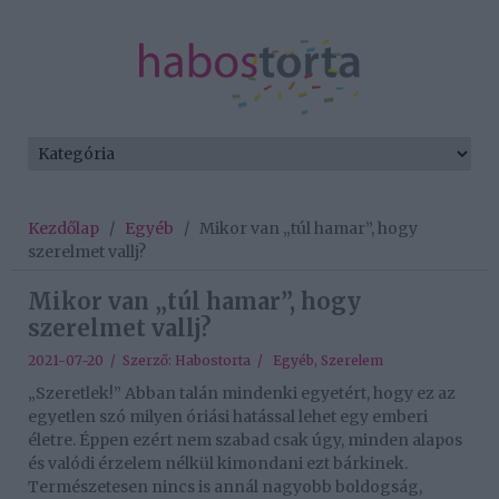
Kezdőlap
/
Egyéb
/
Mikor van „túl hamar”, hogy
szerelmet vallj?
Mikor van „túl hamar”, hogy
szerelmet vallj?
2021-07-20 / Szerző:
Habostorta
/
Egyéb
,
Szerelem
„Szeretlek!” Abban talán mindenki egyetért, hogy ez az
egyetlen szó milyen óriási hatással lehet egy emberi
életre. Éppen ezért nem szabad csak úgy, minden alapos
és valódi érzelem nélkül kimondani ezt bárkinek.
Természetesen nincs is annál nagyobb boldogság,