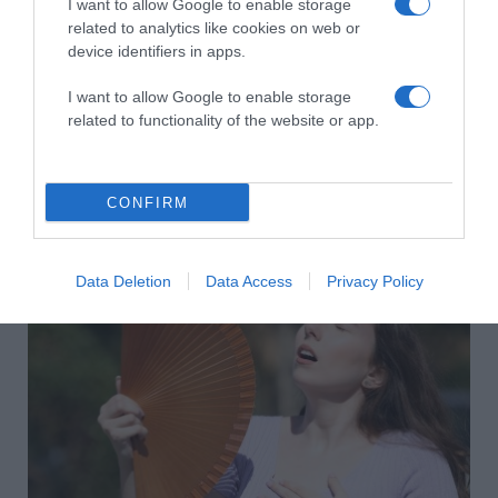
I want to allow Google to enable storage
related to analytics like cookies on web or
device identifiers in apps.
I want to allow Google to enable storage
related to functionality of the website or app.
2026-08-09.
Citromos tiramisu recept limoncellóval
CONFIRM
Data Deletion
Data Access
Privacy Policy