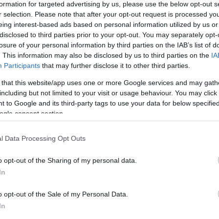
formation for targeted advertising by us, please use the below opt-out s
.
r selection. Please note that after your opt-out request is processed y
eing interest-based ads based on personal information utilized by us or
a a vastagabb ágakat, de úgy, hogy azok ne befelé,
disclosed to third parties prior to your opt-out. You may separately opt-
losure of your personal information by third parties on the IAB’s list of
. This information may also be disclosed by us to third parties on the
IA
yek felett körülbelül fél centivel metsszünk.
Participants
that may further disclose it to other third parties.
eirõl és eltérõ, világosabb zöld színükrõl lehet
 that this website/app uses one or more Google services and may gath
ek ugyanis virágot nem hoznak, de elveszik az energiát
including but not limited to your visit or usage behaviour. You may click 
 to Google and its third-party tags to use your data for below specifi
k
ogle consent section.
ra szükség van az éles metszőollóra. Május közepétõl
l Data Processing Opt Outs
aszálat érdemes levágni. A virágszárat legalább az
i. Az is jó, ha ennél lejjebb tesszük, fő, hogy ne a rózsa
den rózsafajtánál érdemes alkalmazni, mert így
o opt-out of the Sharing of my personal data.
b és újabb bimbókat neveljenek.
In
o opt-out of the Sale of my Personal Data.
zsák ágait ne vágjuk vissza annyira erőteljesen, mint az
In
al bánjunk ugyanúgy. Nyáron aztán mindkét