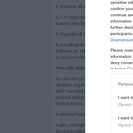
sensitive in
1.
Minden elhalt részt el kell távolítani
confirm you
continue se
2.
7-9 centi magasságúra vágjuk vissz
information 
hanem mindig kifelé mutassanak.
further disc
participants
3.
Figyeljünk rá, hogy a rügykezdemén
Downstream 
4.
A vadhajtásokat- amiket kisebb level
Please note
felismerni- tõbõl kell kimetszeni. Ez
information 
az anyanövénytõl.
deny consent
Második időpont: amíg csak virágzi
in below Go
Az első elhervadt rózsa jelzi majd, új
Persona
október végéig minden elszáradt rózs
első 5 osztatú levél alatt kell kimetszen
tövénél nyírjunk. Ezt a módszert min
I want t
ösztönözzük növényeinket, hogy újab
Opted 
A minivel bánjunk kesztyűs kézzel!
I want t
A pici, cserépből a kertbe kiültette ró
Opted 
ágyásrózsákat, de a törzses rózsákk