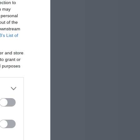
ection to
ou may
 personal
out of the
 downstream
B’s List of
er and store
to grant or
ed purposes