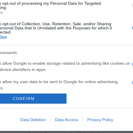
to opt-out of processing my Personal Data for Targeted
 el az elhervadó virágokat. A lakásban élő minirózsa
ing.
jünk rá, hogy az elszáradt virágrész szárát sose
In
o opt-out of Collection, Use, Retention, Sale, and/or Sharing
ersonal Data that Is Unrelated with the Purposes for which it
lected.
Pinterest
Out
,
rózsa
,
metszés
,
mikor alkalmas
,
időszakok
consents
Következő bejegyzés
o allow Google to enable storage related to advertising like cookies on
evice identifiers in apps.
o allow my user data to be sent to Google for online advertising
s.
CONFIRM
to allow Google to send me personalized advertising.
o allow Google to enable storage related to analytics like cookies on
Data Deletion
Data Access
Privacy Policy
evice identifiers in apps.
2026-08-09.
2026-08-09.
re a 3
Veréb Tamás válik
Nagy bejelentést
o allow Google to enable storage related to functionality of the website