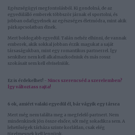
Egészségügyi megfontolásból. Ki gondolná, de az
egyedülálló emberek többször járnak el sportolni, és
jobban odafigyelnek az egészséges életmódra, mint akik
párkapcsolatban élnek.
Mert boldogabb egyedül. Talán nehéz elhinni, de vannak
emberek, akik sokkal jobban érzik magukat a saját
társaságukban, mint egy romantikus partnerrel. Így
senkihez nem kell alkalmazkodniuk és más rossz
szokásait sem kell elviselniük.
Ez is érdekelhet! -
Nincs szerencséd a szerelemben?
Így változtass rajta!
6 ok, amiért valaki egyedül él, bár vágyik egy társra
Mert még nem találta meg a megfelelő partnert. Nem
mindenkinek jön össze elsőre, sőt még sokadikra sem. A
lehetőségek tárháza szinte korlátlan, csak elég
türelmesnek kell lennünk.