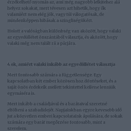
érzékelhető nyomás az, ami még nagyobb lelkiteher alá
helyez sokakat, mert tévesen azt hihetik, hogy ők
valamiért nem elég jók, vagy túl válogatósak, de
mindenképpen hibásak a szingliségükért.
Holott a valóságban különbség van aközött, hogy valaki
az egyedüllétet önszántából választja, és aközött, hogy
valaki még nem talált rá a párjára.
4 ok, amiért valaki inkább az egyedüllétet választja
Mert fontosabb számára a függetlensége. Egy
kapcsolatban két ember közösen hoz döntéseket, és a
saját önös érdekeik mellett tekintettel kellene lenniük
egymáséra is.
Mert inkább a családjával és a barátaival szeretné
eltölteni a szabadidejét. Napjainkban egyre kevesebb idő
jut a közvetlen emberi kapcsolataink ápolására, de sokak
számára egy barát megőrzése fontosabb, mint a
szerelem.