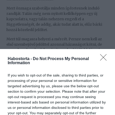
Mert önmaga szabotálja minden ígéretesnek induló
randiját. Talán még nem nyitott kellőképpen egy új
kapcsolatra, vagy talán nehezen engedi el a
függetlenségét, de addig, akár tudat alatt is, elűz bárki
hozzá közeledő jelöltet.
Mert túl magasra helyezi a mércét. Persze nem kell az
első szembejövő jelölttel azonnal házasságot kötni, de
vannak emberek, akik már átesnek a ló túloldalára, és
olyan magas elvárásokkal indulnak neki egy
Habostorta -
Do Not Process My Personal
kapcsolatnak, hogy nincs partner, aki képes lenne
Information
mindnek megfelelni.
Mert túl elfoglalt. Egyre rohanósabb időket élünk,
If you wish to opt-out of the sale, sharing to third parties, or
amelyben elég nehéz megtalálni azt a néhány órát, amit a
processing of your personal or sensitive information for
szerelmünkkel nyugodtan eltölthetünk. Egy randizás
targeted advertising by us, please use the below opt-out
pedig még ennél is időigényesebb, így sokan bele sem
section to confirm your selection. Please note that after your
fognak inkább.
opt-out request is processed you may continue seeing
interest-based ads based on personal information utilized by
Mert túlságosan gyorsan akar mindent. Már az első
us or personal information disclosed to third parties prior to
randin az esküvőről ábrándozik, és ha a partner erre
your opt-out. You may separately opt-out of the further