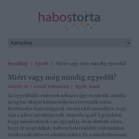
Kezdőlap
/
Egyéb
/
Miért vagy még mindig egyedül?
Miért vagy még mindig egyedül?
2022-10-26 / Szerző:
Habostorta
/
Egyéb
,
Randi
Az egyedülálló emberek sokszor úgy érezhetik, mintha
az egész világot kétszemélyesre tervezték volna.
Hotelszoba franciaággyal, vacsora két személyre, vagy
épp a páros mozikuponok. Ismerős, igaz? A gondolat,
hogy mindenkinek van egy párja, és az életünk része,
hogy őt megtaláljuk, mélyen belevésődött a társadalmi
értékrendünkbe és a kultúránkba. Ez a mindenhonnan