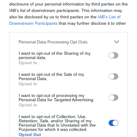
még nem nyitott, akkor dobja is. A végén pedig senki
disclosure of your personal information by third parties on the
nem marad, aki kitartana mellette.
IAB’s list of downstream participants. This information may
also be disclosed by us to third parties on the
IAB’s List of
Mert nem elég kitartó. Egy-két kudarc után
Downstream Participants
that may further disclose it to other
megfutamodik, pedig a világon sok milliárd ember él, így
third parties.
időbe telik, amíg ráakad az igazira köztük.
Please note that this website/app uses one or more Google
Personal Data Processing Opt Outs
services and may gather and store information including but
not limited to your visit or usage behaviour. You may click to
I want to opt-out of the Sharing of my
Nyilvánvaló, hogy a címben feltett kérdésre nincs egzakt,
personal data.
grant or deny consent to Google and its third-party tags to
mindenkire általánosan igaz válasz. Minden ember más,
Opted In
use your data for below specified purposes in below Google
ezért minden élethelyzet is eltérő. Míg egyesek boldogok
consent section.
egyedül, mások nem keresik a szerelmet elég kitartóan,
I want to opt-out of the Sale of my
Personal Data.
esetleg pont maguk űzik el a lehetőségeket, bármennyire
Opted In
is vágynak egy igazi társra.
I want to opt-out of processing my
Personal Data for Targeted Advertising.
Opted In
I want to opt-out of Collection, Use,
Retention, Sale, and/or Sharing of my
Personal Data that Is Unrelated with the
Purposes for which it was collected.
Opted Out