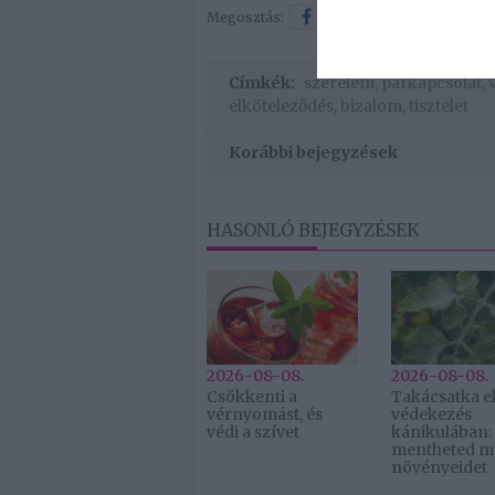
Megosztás:
Facebook
Twitter
Címkék:
szerelem
,
párkapcsolat
,
elköteleződés
,
bizalom
,
tisztelet
Korábbi bejegyzések
HASONLÓ BEJEGYZÉSEK
2026-08-08.
2026-08-08.
Csökkenti a
Takácsatka el
vérnyomást, és
védekezés
védi a szívet
kánikulában:
mentheted m
növényeidet