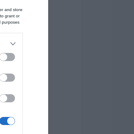
er and store
to grant or
ed purposes