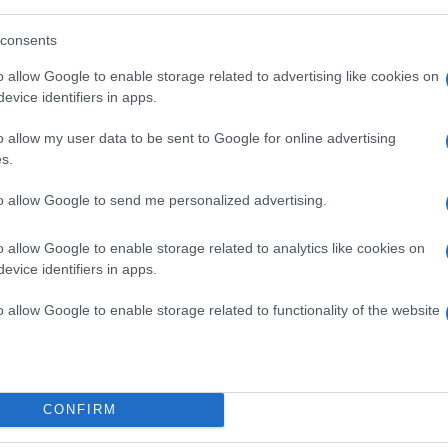
gyetek egymáshoz, az első pillanattól kezdve.
consents
o allow Google to enable storage related to advertising like cookies on
isztelje és becsülje, és ez minden megnyilvánulásában
evice identifiers in apps.
zzád, amikor üzenet ír, amikor megérint, minden
o allow my user data to be sent to Google for online advertising
s.
to allow Google to send me personalized advertising.
en a listában, de itt a végén talán még hangsúlyosabb.
 vágyik arra, hogy szeressék, és hogy
o allow Google to enable storage related to analytics like cookies on
kétoldalú, csak akkor vezet boldog és
evice identifiers in apps.
 mindkettő egyszerre teljesül.
o allow Google to enable storage related to functionality of the website
probléma, amit akármennyire is szeretnél, nem
CONFIRM