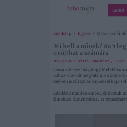
RANDI
Kezdőlap
/
Egyéb
/
Mi kell a nőnek
Mi kell a nőnek? Az 5 leg
nyújthat a számára
2025-12-05 / Szerző:
Habostorta
/
Egyéb
Lassan 20 éve már, hogy Mel Gibson a f
nőhöz sikerült megtalálnia a kulcsot,
fejében is zűrzavar van ezzel kapcsol
Ráadásul minden ember, és köztük mi
álmokkal, élményekkel, és tapasztalat