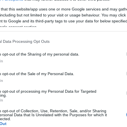
hatsz róla!
 that this website/app uses one or more Google services and may gath
including but not limited to your visit or usage behaviour. You may click 
 to Google and its third-party tags to use your data for below specifi
ogle consent section.
ül egyedül a házasságot kell érteni. Sokfélék vagyunk,
 és gyerekeket szülni. De párkapcsolatra szinte
ttélés alapja, hogy mindketten kifejezzétek,
l Data Processing Opt Outs
kat, és hogy kölcsönösen számíthattok egymásra
o opt-out of the Sharing of my personal data.
In
o opt-out of the Sale of my Personal Data.
, ha mindketten bíztok a másikban, feltétel nélkül. Ez
In
yian sok rossz tapasztalatot hozunk a múltunkból,
ttak, és befogadóak legyünk egy új partner irányába.
to opt-out of processing my Personal Data for Targeted
t, annál közelebb kerülhettek ehhez is.
ing.
In
o opt-out of Collection, Use, Retention, Sale, and/or Sharing
ersonal Data that Is Unrelated with the Purposes for which it
 a másik reakciójától nehezen mutatjuk ki érzéseinket,
lected.
Out
mit szeretnénk. De a korábban említett bizalom