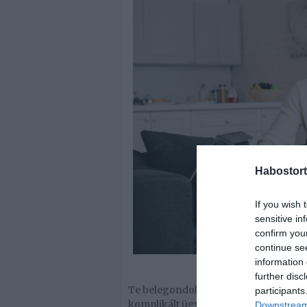
Habostort
If you wish 
sensitive in
confirm you
continue se
information 
further disc
Te belegondoltál már, hogy nőként m
participants
komplikált ügy, pedig a látszat ellen
Downstream 