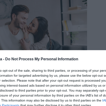
a -
Do Not Process My Personal Information
to opt-out of the sale, sharing to third parties, or processing of your per
formation for targeted advertising by us, please use the below opt-out s
r selection. Please note that after your opt-out request is processed y
eing interest-based ads based on personal information utilized by us or
disclosed to third parties prior to your opt-out. You may separately opt-
losure of your personal information by third parties on the IAB’s list of
ire vágysz egy férfitől? Most mondhatnád, hogy ez
. This information may also be disclosed by us to third parties on the
IA
ére legtöbben ugyanazt az 5 dolgot szeretnénk.
Participants
that may further disclose it to other third parties.