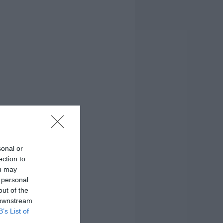
sonal or
ection to
ou may
 personal
out of the
 downstream
B’s List of