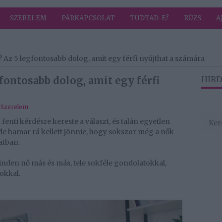
SZERELEM
PÁRKAPCSOLAT
TUDTAD-E?
RÚZS
A
? Az 5 legfontosabb dolog, amit egy férfi nyújthat a számára
fontosabb dolog, amit egy férfi
HIRD
,
Szerelem
enti kérdésre kereste a választ, és talán egyetlen
 de hamar rá kellett jönnie, hogy sokszor még a nők
atban.
nden nő más és más, tele sokféle gondolatokkal,
okkal.