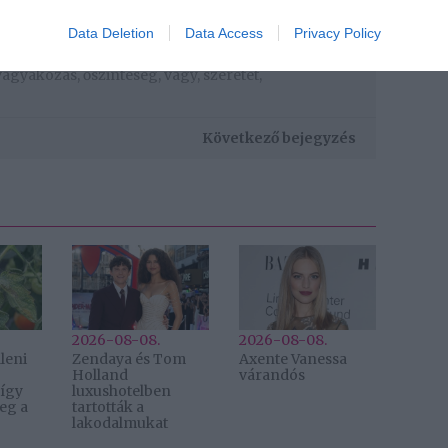
Pinterest
Data Deletion
Data Access
Privacy Policy
vágyakozás
,
őszinteség
,
vágy
,
szeretet
,
Következő bejegyzés
2026-08-08.
2026-08-08.
leni
Zendaya és Tom
Axente Vanessa
Holland
várandós
 így
luxushotelben
eg a
tartották a
lakodalmukat