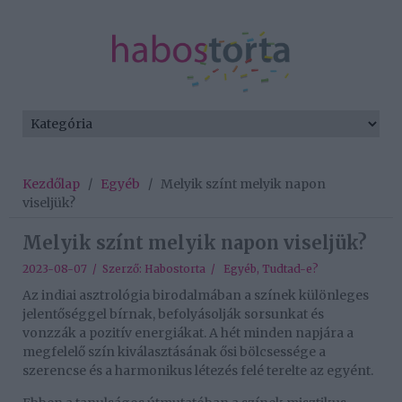
Kezdőlap
/
Egyéb
/
Melyik színt melyik napon
viseljük?
Melyik színt melyik napon viseljük?
2023-08-07 / Szerző:
Habostorta
/
Egyéb
,
Tudtad-e?
Az indiai asztrológia birodalmában a színek különleges
jelentőséggel bírnak, befolyásolják sorsunkat és
vonzzák a pozitív energiákat. A hét minden napjára a
megfelelő szín kiválasztásának ősi bölcsessége a
szerencse és a harmonikus létezés felé terelte az egyént.