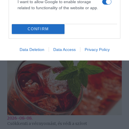
egészséges lélek
,
viselet
,
ruhák
,
szimbólum
I want to allow Google to enable storage
related to functionality of the website or app.
Korábbi bejegyzések
Következő bejegyzés
CONFIRM
HASONLÓ BEJEGYZÉSEK
Data Deletion
Data Access
Privacy Policy
2026-08-08.
Csökkenti a vérnyomást, és védi a szívet