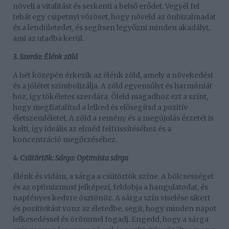
növeli a vitalitást és serkenti a belső erődet. Vegyél fel
tehát egy csipetnyi vöröset, hogy növeld az önbizalmadat
és a lendületedet, és segítsen legyőzni minden akadályt,
ami az utadba kerül.
3. Szerda: Élénk zöld
A hét közepén érkezik az élénk zöld, amely a növekedést
és a jólétet szimbolizálja. A zöld egyensúlyt és harmóniát
hoz, így tökéletes szerdára. Öleld magadhoz ezt a színt,
hogy megfiatalítsd a lelked és elősegítsd a pozitív
életszemléletet. A zöld a remény és a megújulás érzetét is
kelti, így ideális az elméd felfrissítéséhez és a
koncentráció megőrzéséhez.
4. Csütörtök: Sárga: Optimista sárga
Élénk és vidám, a sárga a csütörtök színe. A bölcsességet
és az optimizmust jelképezi, feldobja a hangulatodat, és
napfényes kedvre ösztönöz. A sárga szín viselése sikert
és pozitivitást vonz az életedbe, segít, hogy minden napot
lelkesedéssel és örömmel fogadj. Engedd, hogy a sárga