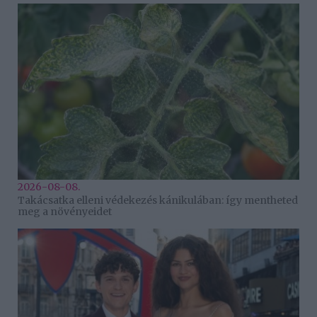
2026-08-08.
Takácsatka elleni védekezés kánikulában: így mentheted
meg a növényeidet