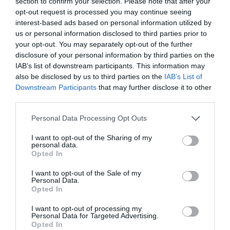
section to confirm your selection. Please note that after your
mélységeit.
opt-out request is processed you may continue seeing
interest-based ads based on personal information utilized by
7. Vasárnap: Sugárzó narancs
us or personal information disclosed to third parties prior to
A hét a narancs sugárzó energiájával zárul. A lelkesedés
your opt-out. You may separately opt-out of the further
és a kreativitás szimbóluma, a narancs örömmel és
disclosure of your personal information by third parties on the
vitalitással tölti meg a napodat. Öleld magadhoz ezt a
IAB’s list of downstream participants. This information may
vibráló színt, hogy az új kezdetek melegében sütkérezz.
also be disclosed by us to third parties on the
IAB’s List of
A narancssárga lángra lobbantja szenvedélyedet és
Downstream Participants
that may further disclose it to other
életkedvedet, arra ösztönöz, hogy lelkesen és lelkesen
third parties.
kövesd álmaidat.
Please note that this website/app uses one or more Google
Personal Data Processing Opt Outs
Ne feledd, a színek ereje a hitedben és szándékodban
services and may gather and store information including but
rejlik. Válaszd tehát tudatosan a színeket, és hagyd, hogy
not limited to your visit or usage behaviour. You may click to
I want to opt-out of the Sharing of my
personal data.
a pozitív energiák vezessék az utadat egy teljes élet felé.
grant or deny consent to Google and its third-party tags to
Opted In
use your data for below specified purposes in below Google
Következtetés
consent section.
I want to opt-out of the Sale of my
Personal Data.
A színek nem pusztán árnyalatok, amelyek díszítik az
Opted In
életünket, hanem rendelkeznek azzal a hatalommal,
hogy alakítsák energiáinkat és tapasztalatainkat. Az
I want to opt-out of processing my
Personal Data for Targeted Advertising.
indiai asztrológia ősi bölcsessége feltárja a hét minden
Opted In
napján meghatározott színek viselésének mély