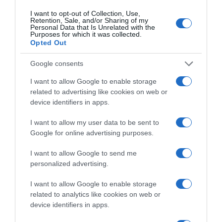
jelentőségét, amelyek vonzzák a pozitivitást és a jólétet.
I want to opt-out of Collection, Use,
Retention, Sale, and/or Sharing of my
A nyugodt fehértől a rejtélyes feketéig minden szín
Personal Data that Is Unrelated with the
Purposes for which it was collected.
egyedi tulajdonságokkal rezonál, és képessé tesz minket
Opted Out
arra, hogy kegyelemmel és erővel navigáljunk az élet
útján.
Google consents
Fogadd el a színek varázsát, és szabadítsd fel a bennük
I want to allow Google to enable storage
rejlő lehetőségeket, hogy pozitívan befolyásolhassuk a
related to advertising like cookies on web or
sorsodat.
device identifiers in apps.
Hagyd, hogy a megfelelő szín viselésének egyszerű
I want to allow my user data to be sent to
cselekedete örömöt, sikert és harmóniát árasszon a
Google for online advertising purposes.
napjaidba. Ahogy minden nap felveszed a színeket,
legyen életed örökre megáldva a pozitivitás és a
I want to allow Google to send me
beteljesülés bőségével.
personalized advertising.
Megosztás:
Facebook
Twitter
Pinterest
I want to allow Google to enable storage
related to analytics like cookies on web or
device identifiers in apps.
Címkék:
asztrológia
,
színek
,
energia
,
hatás
,