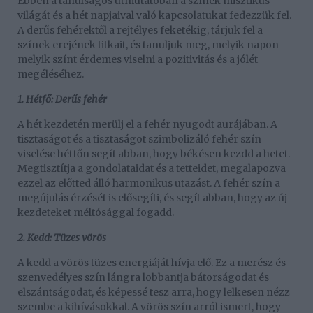
Ebben a tanulságos útmutatóban a színek misztikus
világát és a hét napjaival való kapcsolatukat fedezzük fel.
A derűs fehérektől a rejtélyes feketékig, tárjuk fel a
színek erejének titkait, és tanuljuk meg, melyik napon
melyik színt érdemes viselni a pozitivitás és a jólét
megéléséhez.
1. Hétfő: Derűs fehér
A hét kezdetén merülj el a fehér nyugodt aurájában. A
tisztaságot és a tisztaságot szimbolizáló fehér szín
viselése hétfőn segít abban, hogy békésen kezdd a hetet.
Megtisztítja a gondolataidat és a tetteidet, megalapozva
ezzel az előtted álló harmonikus utazást. A fehér szín a
megújulás érzését is elősegíti, és segít abban, hogy az új
kezdeteket méltósággal fogadd.
2. Kedd: Tüzes vörös
A kedd a vörös tüzes energiáját hívja elő. Ez a merész és
szenvedélyes szín lángra lobbantja bátorságodat és
elszántságodat, és képessé tesz arra, hogy lelkesen nézz
szembe a kihívásokkal. A vörös szín arról ismert, hogy