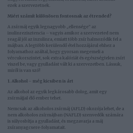
ezek a szervezetnek.
Miért számít különösen fontosnak az étrended?
A zsírmáj egyik legnagyobb „ellensége” az
inulinrezisztencia – vagyis amikor a szervezeted nem
reagál jól az inzulinra, emiatt több zsír halmozódik fel a
májban. A legtöbb kerülendő étel hozzájárul ehhez a
folyamathoz azáltal, hogy gyorsan megemeli a
vércukorszintet, sok extra kalóriát és egészségtelen zsírt
viszel be, vagy gyulladást vált ki a szervezetben. Lássuk,
miről is van szó!
1. Alkohol – még kicsiben is árt
Az alkohol az egyik legkárosabb dolog, amit egy
zsírmájjal élő ember tehet.
Nemcsak az alkoholos zsírmáj (AFLD) okozója lehet, de a
nem alkoholos zsírmájban (NAFLD) szenvedők számára
is súlyosbítja a gyulladást, és megzavarja a máj
zsíranyagcsere
folyamatait.
‑