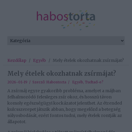
Kezdőlap
/
Egyéb
/
Mely ételek okozhatnak zsírmájat?
Mely ételek okozhatnak zsírmájat?
2026-01-19 / Szerző:
Habostorta
/
Egyéb
,
Tudtad-e?
A zsírmáj egyre gyakoribb probléma, amelyet a májban
felhalmozódó felesleges zsír okoz, és hosszú távon
komoly egészségügyi kockázatot jelenthet. Az étrended
kulcsszerepet játszik abban, hogy megelőzd a betegség
súlyosbodását, ezért fontos tudni, mely ételek rontják az
állapotot.