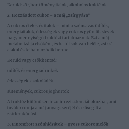
Kerüld: sör, bor, tömény italok, alkoholos koktélok
2. Hozzáadott cukor – a máj „zsírgyára”
A cukros ételek és italok – mint a szénsavas üdítők,
energiaitalok, édességek vagy cukros gyümölcslevek –
nagy mennyiségű fruktózt tartalmaznak. Ezt a máj
metabolizálja elsőként, és ha túl sok van belőle, zsírrá
alakul és felhalmozódik benne.
Kerüld vagy csökkentsd:
üdítők és energiadrinkek
édességek, csokoládék
sütemények, cukros joghurtok
A fruktóz különösen inzulinrezisztenciát okozhat, ami
tovább rontja a máj anyagcseréjét és elősegíti a
zsírlerakódást.
3. Finomított szénhidrátok – gyors cukoremelők