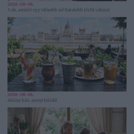
2026-08-06.
3 ok, amiért egy idősebb nő fiatalabb férfit választ
2026-08-06.
Ahány ház, annyi hűsítő