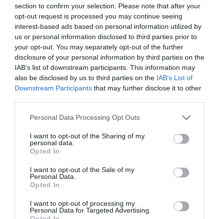
Kerüld:
section to confirm your selection. Please note that after your
opt-out request is processed you may continue seeing
sült krumpli
interest-based ads based on personal information utilized by
us or personal information disclosed to third parties prior to
gyorséttermi szendvicsek
your opt-out. You may separately opt-out of the further
olajban sült húsok
disclosure of your personal information by third parties on the
IAB’s list of downstream participants. This information may
5. Feldolgozott húsok – túl sok só és zsír
also be disclosed by us to third parties on the
IAB’s List of
Downstream Participants
that may further disclose it to other
A kolbász, hot dog, bacon és egyéb feldolgozott húsok
third parties.
nemcsak sok telített zsírt tartalmaznak, hanem rengeteg
nátriumot is, ami vérnyomás
emelked
é
st
é
s
‑
Please note that this website/app uses one or more Google
Personal Data Processing Opt Outs
v
í
zvisszatart
á
st okozhat
–
mindkett
ő
rossz a m
á
j
services and may gather and store information including but
sz
á
m
á
ra.
not limited to your visit or usage behaviour. You may click to
I want to opt-out of the Sharing of my
personal data.
grant or deny consent to Google and its third-party tags to
Kerüld:
Opted In
use your data for below specified purposes in below Google
consent section.
bocskai, szalonna
I want to opt-out of the Sale of my
Personal Data.
hot dog
Opted In
kolbász
I want to opt-out of processing my
Personal Data for Targeted Advertising.
Opted In