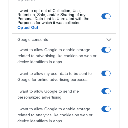
6. Magas sótartalmú ételek – rejtett veszély
I want to opt-out of Collection, Use,
A túl sok só nemcsak a vérnyomásodra van rossz
Retention, Sale, and/or Sharing of my
hatással, hanem a májadra is, mert fokozhatja a
Personal Data that Is Unrelated with the
Purposes for which it was collected.
gyulladást és a hegesedés (fibrózis) kockázatát.
Opted Out
Kerüld:
Google consents
konzervlevesek
I want to allow Google to enable storage
fagyasztott készételek
related to advertising like cookies on web or
device identifiers in apps.
sós rágcsálnivalók
I want to allow my user data to be sent to
7. Telített zsírok – zsírfelhalmozás elősegítői
Google for online advertising purposes.
A teljes tej, tejszín, vaj és a magas zsírtartalmú sajtok
mind telített zsírban gazdagok, ami megemelheti az LDL
I want to allow Google to send me
(„rossz”) koleszterin szintjét és fokozhatja a máj
personalized advertising.
zsírlerakódását.
I want to allow Google to enable storage
Kerüld:
related to analytics like cookies on web or
device identifiers in apps.
-teljes tej és tejszín