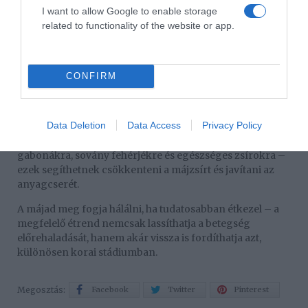
I want to allow Google to enable storage
-zsíros sajtok
related to functionality of the website or app.
-krémes desszertek
Összegzés:
CONFIRM
Kerüld: alkohol, hozzáadott cukor, finomított
szénhidrátok, sült/feldolgozott ételek, magas sótartalmú
termékek és telített zsírok.
Data Deletion
Data Access
Privacy Policy
Fókuszálj helyettük: friss zöldségekre, teljes kiőrlésű
gabonákra, sovány fehérjékre és egészséges zsírokra –
ezek segíthetnek csökkenteni a májzsírt és javítani az
anyagcserét.
A májad meg fogja hálálni, ha tudatosabban étkezel – a
megfelelő étrend nemcsak lassíthatja a betegség
előrehaladását, hanem akár vissza is fordíthatja azt,
különösen korai stádiumban.
Megosztás:
Facebook
Twitter
Pinterest