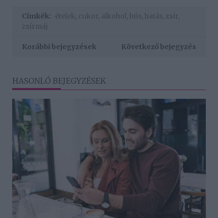
Címkék:
ételek
,
cukor
,
alkohol
,
hús
,
hatás
,
zsír
,
zsírmáj
Korábbi bejegyzések
Következő bejegyzés
HASONLÓ BEJEGYZÉSEK