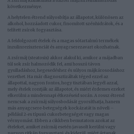
A zsírmáj kialakulása a túlzott májzsírfelhalmozódás
következménye.
A helytelen étrend súlyosbítja az állapotot, különösen az
alkohol, hozzáadott cukor, finomított szénhidrátok, és a
telített zsírok fogyasztása.
A feldolgozott ételek és a magas sótartalmú termékek
inzulinrezisztenciát és anyagcserezavart okozhatnak.
A zsírmáj (steatosis) akkor alakul ki, amikor a májadban
túl sok zsír halmozódik fel, ami hosszú távon
gyulladáshoz, hegesedéshez és súlyos májkárosodáshoz
vezethet. Ha már diagnosztizáltak téged ezzel az
állapottal, nagyon fontos, hogy tisztában legyél azzal,
mely ételek rontják az állapotot, és miért érdemes ezeket
elkerülni a mindennapi étkezéseid során.
A rossz
é
trend
nemcsak a zs
í
rm
á
j s
ú
lyosbod
á
s
á
t gyors
í
thatja, hanem
m
á
s anyagcsere
betegs
é
gek kock
á
zat
á
t is n
ö
veli
–
‑
p
é
ld
á
ul 2
es t
í
pus
ú
cukorbetegs
é
get vagy magas
‑
vérnyomást. Ebben a cikkben bemutatom azokat az
ételeket, amiket zsírmáj esetén javasolt kerülni vagy
nagyon ritkán fogyasztani, és kiderül, miért ártanak