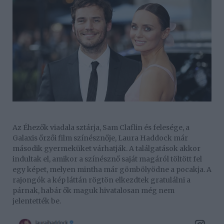
Az Éhezők viadala sztárja, Sam Claflin és felesége, a
Galaxis őrzői film színésznője, Laura Haddock már
második gyermeküket várhatják. A találgatások akkor
indultak el, amikor a színésznő saját magáról töltött fel
egy képet, melyen mintha már gömbölyödne a pocakja. A
rajongók a kép láttán rögtön elkezdtek gratulálni a
párnak, habár ők maguk hivatalosan még nem
jelentették be.