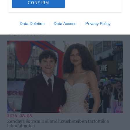
CONFIRM
2026-08-08.
Data Deletion
Data Access
Privacy Policy
Takácsatka elleni védekezés kánikulában: így mentheted
meg a növényeidet
2026-08-08.
Zendaya és Tom Holland luxushotelben tartották a
lakodalmukat