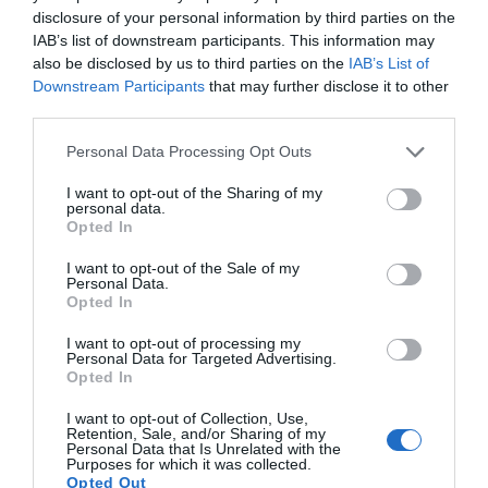
disclosure of your personal information by third parties on the
IAB’s list of downstream participants. This information may
A pár még egy meghallgatás során találkozott, ahol
also be disclosed by us to third parties on the
IAB’s List of
rögtön kialakult közöttük a vonzalom. 2013-ban egy
Downstream Participants
that may further disclose it to other
privát szertartás keretében összeházasodtak és azóta
third parties.
született egy kisfiuk is.
Please note that this website/app uses one or more Google
Personal Data Processing Opt Outs
Forrás: Blikk
services and may gather and store information including but
not limited to your visit or usage behaviour. You may click to
I want to opt-out of the Sharing of my
Megosztás:
Facebook
Twitter
Pinterest
personal data.
grant or deny consent to Google and its third-party tags to
Opted In
use your data for below specified purposes in below Google
consent section.
I want to opt-out of the Sale of my
Címkék:
párkapcsolat
,
babavárás
,
Laura Haddock
,
Personal Data.
Sam Claflin
Opted In
Korábbi bejegyzések
Következő bejegyzés
I want to opt-out of processing my
Personal Data for Targeted Advertising.
Opted In
HASONLÓ BEJEGYZÉSEK
I want to opt-out of Collection, Use,
Retention, Sale, and/or Sharing of my
Personal Data that Is Unrelated with the
Purposes for which it was collected.
Opted Out