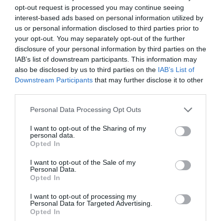
opt-out request is processed you may continue seeing
Címkék:
szörp
,
levendula
,
házilag
,
finom
,
hűsít
interest-based ads based on personal information utilized by
us or personal information disclosed to third parties prior to
Korábbi bejegyzések
Következő bejegyzés
your opt-out. You may separately opt-out of the further
disclosure of your personal information by third parties on the
IAB’s list of downstream participants. This information may
HASONLÓ BEJEGYZÉSEK
also be disclosed by us to third parties on the
IAB’s List of
Downstream Participants
that may further disclose it to other
third parties.
Please note that this website/app uses one or more Google
Personal Data Processing Opt Outs
services and may gather and store information including but
not limited to your visit or usage behaviour. You may click to
I want to opt-out of the Sharing of my
personal data.
grant or deny consent to Google and its third-party tags to
Opted In
use your data for below specified purposes in below Google
consent section.
I want to opt-out of the Sale of my
Personal Data.
Opted In
I want to opt-out of processing my
Personal Data for Targeted Advertising.
2026-08-09.
Opted In
Citromos tiramisu recept limoncellóval