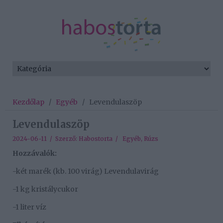
Kezdőlap
/
Egyéb
/
Levendulaszöp
Levendulaszöp
2024-06-11 / Szerző:
Habostorta
/
Egyéb
,
Rúzs
Hozzávalók:
-két marék (kb. 100 virág) Levendulavirág
-1 kg kristálycukor
-1 liter víz