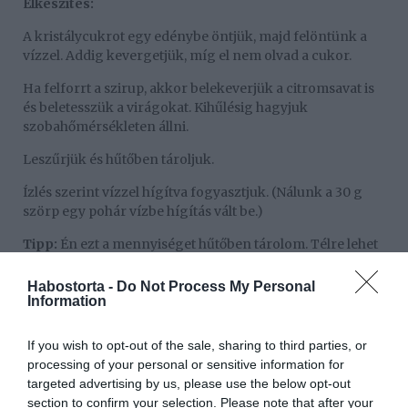
Elkészítés:
A kristálycukrot egy edénybe öntjük, majd felöntünk a
vízzel. Addig kevergetjük, míg el nem olvad a cukor.
Ha felforrt a szirup, akkor belekeverjük a citromsavat is
és beletesszük a virágokat. Kihűlésig hagyjuk
szobahőmérsékleten állni.
Leszűrjük és hűtőben tároljuk.
Ízlés szerint vízzel hígítva fogyasztjuk. (Nálunk a 30 g
szörp egy pohár vízbe hígítás vált be.)
Tipp:
Én ezt a mennyiséget hűtőben tárolom. Télre lehet
borkősavval tartósítani a bodzaszörpöt 3 g/liter
mennyiségben. A leszűrt szörpből 1 dl-t vegyetek ki és
Habostorta -
Do Not Process My Personal
Information
ebben oldjátok fel a borkősavat. Ezt keverjétek bele a
többi szörpbe.
If you wish to opt-out of the sale, sharing to third parties, or
processing of your personal or sensitive information for
Megosztás:
Facebook
Twitter
Pinterest
targeted advertising by us, please use the below opt-out
section to confirm your selection. Please note that after your