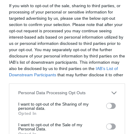
gyakrabban látják a színész autójánál.
If you wish to opt-out of the sale, sharing to third parties, or
processing of your personal or sensitive information for
targeted advertising by us, please use the below opt-out
section to confirm your selection. Please note that after your
opt-out request is processed you may continue seeing
Megosztás:
Facebook
Twitter
Pinterest
interest-based ads based on personal information utilized by
us or personal information disclosed to third parties prior to
Címkék:
viszony
,
Kylie Jenner
,
Timotheé Chalamet
your opt-out. You may separately opt-out of the further
disclosure of your personal information by third parties on the
Korábbi bejegyzések
Következő bejegyzés
IAB’s list of downstream participants. This information may
also be disclosed by us to third parties on the
IAB’s List of
Downstream Participants
that may further disclose it to other
third parties.
HASONLÓ BEJEGYZÉSEK
Please note that this website/app uses one or more Google
Personal Data Processing Opt Outs
services and may gather and store information including but
not limited to your visit or usage behaviour. You may click to
I want to opt-out of the Sharing of my
personal data.
grant or deny consent to Google and its third-party tags to
Opted In
use your data for below specified purposes in below Google
consent section.
I want to opt-out of the Sale of my
Personal Data.
Opted In