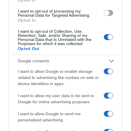
I want to opt-out of processing my
Personal Data for Targeted Advertising.
Opted In
I want to opt-out of Collection, Use,
Retention, Sale, and/or Sharing of my
2026-08-08.
Personal Data that Is Unrelated with the
Takácsatka elleni védekezés kánikulában: így mentheted
Purposes for which it was collected.
meg a növényeidet
Opted Out
Google consents
I want to allow Google to enable storage
related to advertising like cookies on web or
device identifiers in apps.
I want to allow my user data to be sent to
Google for online advertising purposes.
I want to allow Google to send me
personalized advertising.
2026-08-08.