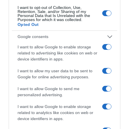
Erzsébet királynő
,
Fülöp herceg
I want to opt-out of Collection, Use,
Retention, Sale, and/or Sharing of my
Personal Data that Is Unrelated with the
Korábbi bejegyzések
Következő bejegyzés
Purposes for which it was collected.
Opted Out
HASONLÓ BEJEGYZÉSEK
Google consents
I want to allow Google to enable storage
related to advertising like cookies on web or
device identifiers in apps.
I want to allow my user data to be sent to
Google for online advertising purposes.
I want to allow Google to send me
personalized advertising.
I want to allow Google to enable storage
related to analytics like cookies on web or
device identifiers in apps.
2026-08-07.
Túlzott félelem a közös jövőtől – hogyan kerüld el egy új