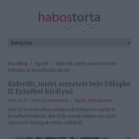
Kezdőlap
/
Egyéb
/
Kiderült, miért szeretett bele
Fülöpbe II. Erzsébet királynő
Kiderült, miért szeretett bele Fülöpbe
II. Erzsébet királynő
2019-11-27 / Szerző:
Habostorta
/
Egyéb
,
Párkapcsolat
Már 13 éves korában odáig volt Fülöp hercegért II.
Erzsébet királynő, akit férje annak idején egy igen
egyszerű dologgal vett le a lábáról.