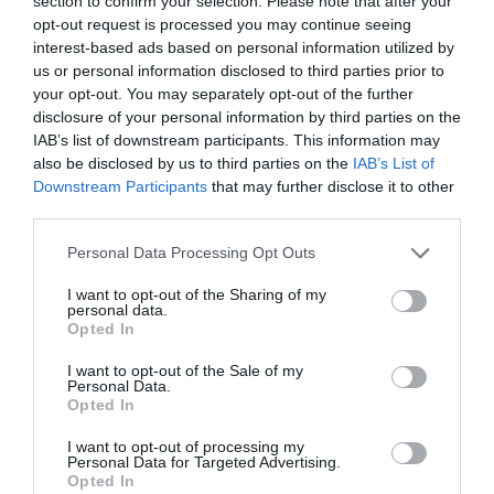
section to confirm your selection. Please note that after your
opt-out request is processed you may continue seeing
interest-based ads based on personal information utilized by
us or personal information disclosed to third parties prior to
your opt-out. You may separately opt-out of the further
disclosure of your personal information by third parties on the
IAB’s list of downstream participants. This information may
Marion Crawford a The Little Princesses című könyvben
also be disclosed by us to third parties on the
IAB’s List of
azt írta: Fülöpöt még aznap este meghívták vacsorázni a
Downstream Participants
that may further disclose it to other
brit királyi családhoz. Erzsébet elpirulva figyelte Fülöpöt,
third parties.
és annak minden viccén nevetett azon az estén. Sokan
Please note that this website/app uses one or more Google
azt mondják, a királynő már akkor is igazán szerelmes
Personal Data Processing Opt Outs
services and may gather and store information including but
volt Fülöpbe, akivel csak évekkel később találkoztak
not limited to your visit or usage behaviour. You may click to
I want to opt-out of the Sharing of my
legközelebb. Erzsébet nagy románca Fülöppel csak 17
personal data.
grant or deny consent to Google and its third-party tags to
éves korában kezdődött.
Opted In
use your data for below specified purposes in below Google
Forrás: Blikk
consent section.
I want to opt-out of the Sale of my
Personal Data.
Opted In
Megosztás:
Facebook
Twitter
Pinterest
I want to opt-out of processing my
Personal Data for Targeted Advertising.
Opted In
Címkék:
szerelem
,
vonzalom
,
királyi család
,