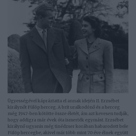
Ügyességével kápráztatta el annak idején II. Erzsébet
királynőt Fülöp herceg. A brit uralkodónő és a herceg
még 1947-ben kötötte össze életét, ám azt kevesen tudják,
hogy addigra már évek óta ismerték egymást. Erzsébet
királynő ugyanis még tinédzser korában habarodott bele
Fülöp hercegbe, akivel már több mint 70 éve élnek együtt