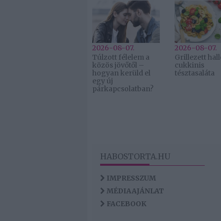
2026-08-07.
2026-08-07.
Túlzott félelem a
Grillezett ha
közös jövőtől –
cukkinis
hogyan kerüld el
tésztasaláta
egy új
párkapcsolatban?
HABOSTORTA.HU
IMPRESSZUM
MÉDIAAJÁNLAT
FACEBOOK