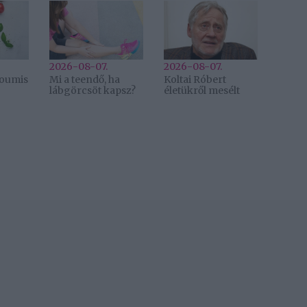
2026-08-07.
2026-08-07.
lloumis
Mi a teendő, ha
Koltai Róbert
lábgörcsöt kapsz?
életükről mesélt