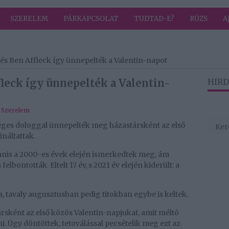
SZERELEM
PÁRKAPCSOLAT
TUDTAD-E?
RÚZS
A
és Ben Affleck így ünnepelték a Valentin-napot
fleck így ünnepelték a Valentin-
HIRD
,
Szerelem
eges dologgal ünnepelték meg házastársként az első
ináltattak.
anis a 2000-es évek elején ismerkedtek meg, ám
elbontották. Eltelt 17 év, s 2021 év elején kiderült: a
, tavaly augusztusban pedig titokban egybe is keltek.
sként az első közös Valentin-napjukat, amit méltó
Úgy döntöttek, tetoválással pecsételik meg ezt az