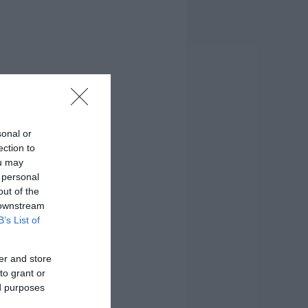
sonal or
ection to
ou may
 personal
out of the
 downstream
B’s List of
er and store
to grant or
ed purposes