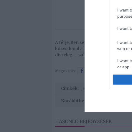
I want t
purpose
I want 
A férje, Ben sem maradt ki az akcióból:
I want t
közvetlenül a hóna alá, amelyen a pár
web or d
díszeleg – szúrta ki a PageSix.
I want t
or app.
Megosztás:
Facebook
Twitter
Címkék:
Jennifer Lopez
,
Ben Affl
Korábbi bejegyzések
HASONLÓ BEJEGYZÉSEK