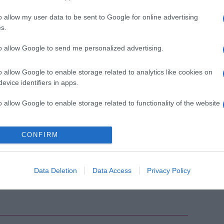
o allow my user data to be sent to Google for online advertising
s.
to allow Google to send me personalized advertising.
 a színész két, egymást átfedő nyilat tetováltatott
o allow Google to enable storage related to analytics like cookies on
 keresztnevének kezdőbetűi, egy „J” és egy „B”
evice identifiers in apps.
o allow Google to enable storage related to functionality of the website
Pinterest
CONFIRM
eck
,
tetoválás
,
Valentin
Data Deletion
Data Access
Privacy Policy
Következő bejegyzés