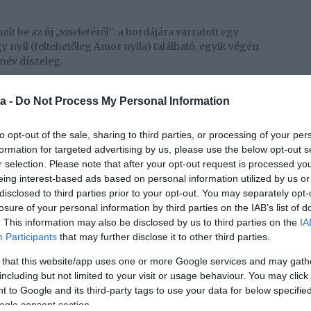
 be az új „viseletéről”: a bordájára varratott egy
y nyíl (feltehetőleg Ámor nyila) található, egyik végén
 név díszeleg.
a -
Do Not Process My Personal Information
to opt-out of the sale, sharing to third parties, or processing of your per
formation for targeted advertising by us, please use the below opt-out s
r selection. Please note that after your opt-out request is processed y
eing interest-based ads based on personal information utilized by us or
disclosed to third parties prior to your opt-out. You may separately opt-
losure of your personal information by third parties on the IAB’s list of
. This information may also be disclosed by us to third parties on the
IA
Participants
that may further disclose it to other third parties.
 that this website/app uses one or more Google services and may gath
including but not limited to your visit or usage behaviour. You may click 
 to Google and its third-party tags to use your data for below specifi
ogle consent section.