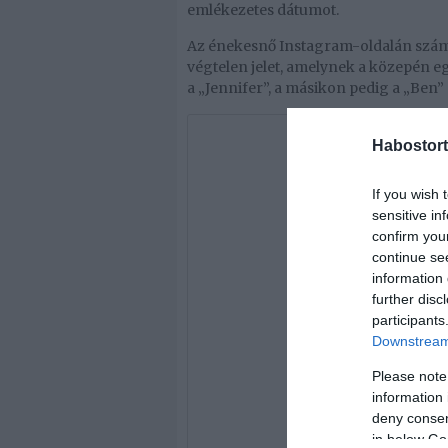
emlékezetes dátumot.
Az énekesnő Instagram-oldalán számolt
végtelen jelet, amelynek a közepén eg
a „Jennifer”, a másikon pedig a „Ben”
Habostort
If you wish 
sensitive in
confirm you
continue se
information 
further disc
participants
Downstream 
Please note
information 
deny consent
in below Go