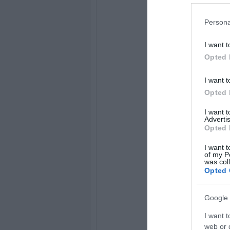
Persona
I want t
Opted 
I want t
Opted 
I want 
Advertis
Opted 
I want t
of my P
was col
Opted 
Google 
I want t
web or d