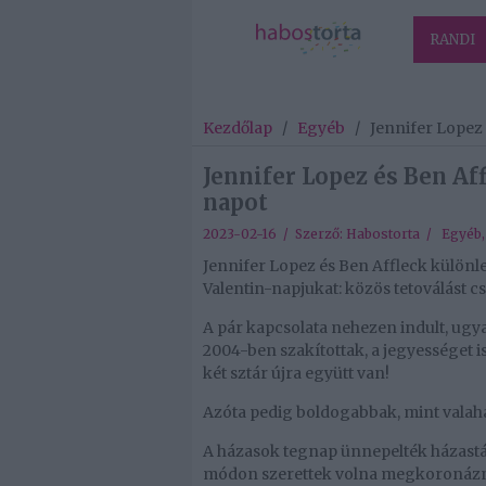
RANDI
Kezdőlap
/
Egyéb
/
Jennifer Lopez 
Jennifer Lopez és Ben Af
napot
2023-02-16 / Szerző:
Habostorta
/
Egyéb
Jennifer Lopez és Ben Affleck különl
Valentin-napjukat: közös tetoválást cs
A pár kapcsolata nehezen indult, ugy
2004-ben szakítottak, a jegyességet is f
két sztár újra együtt van!
Azóta pedig boldogabbak, mint valaha
A házasok tegnap ünnepelték házastár
módon szerettek volna megkoronázni. 