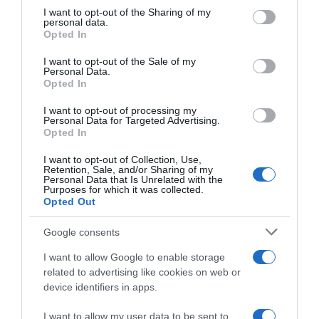
not limited to your visit or usage behaviour. You may click to
I want to opt-out of the Sharing of my
personal data.
grant or deny consent to Google and its third-party tags to
Opted In
use your data for below specified purposes in below Google
HASONLÓ BEJEGYZÉSEK
consent section.
I want to opt-out of the Sale of my
Personal Data.
Opted In
I want to opt-out of processing my
Personal Data for Targeted Advertising.
Opted In
I want to opt-out of Collection, Use,
Retention, Sale, and/or Sharing of my
Personal Data that Is Unrelated with the
Purposes for which it was collected.
Opted Out
Google consents
2026-08-04.
I want to allow Google to enable storage
Mel C szüleit is elvitte nászútjára
related to advertising like cookies on web or
device identifiers in apps.
I want to allow my user data to be sent to