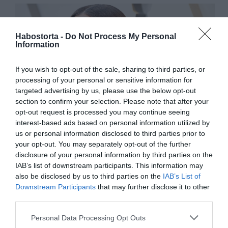
Habostorta -
Do Not Process My Personal
Information
If you wish to opt-out of the sale, sharing to third parties, or
processing of your personal or sensitive information for
targeted advertising by us, please use the below opt-out
section to confirm your selection. Please note that after your
opt-out request is processed you may continue seeing
interest-based ads based on personal information utilized by
us or personal information disclosed to third parties prior to
your opt-out. You may separately opt-out of the further
Forrás: Blikk
disclosure of your personal information by third parties on the
IAB’s list of downstream participants. This information may
Megosztás:
Facebook
Twitter
Pinterest
also be disclosed by us to third parties on the
IAB’s List of
Downstream Participants
that may further disclose it to other
third parties.
Címkék:
szerelem
,
házasság
,
Irina Shayk
,
hit
Please note that this website/app uses one or more Google
Personal Data Processing Opt Outs
Korábbi bejegyzések
Következő bejegyzés
services and may gather and store information including but