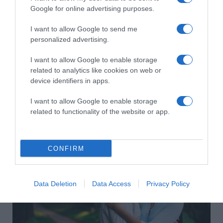
Google for online advertising purposes.
I want to allow Google to send me
personalized advertising.
I want to allow Google to enable storage
related to analytics like cookies on web or
device identifiers in apps.
I want to allow Google to enable storage
2026-08-02.
related to functionality of the website or app.
Justin Trudeau és Katy Perry így romantikázik
Franciaországban
CONFIRM
Data Deletion
Data Access
Privacy Policy