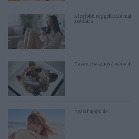
A legjobb reggeli ital a máj
számára
Hazánk hasznos ásványai
Nyári hajápolás