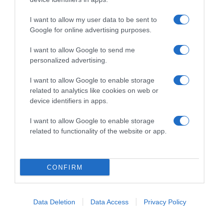
Lemondta esküvőjét
Nemes Anna
I want to allow my user data to be sent to
RÚZS
Google for online advertising purposes.
I want to allow Google to send me
personalized advertising.
Kiderült Horányi Juli
I want to allow Google to enable storage
kisbabájának a neme
related to analytics like cookies on web or
device identifiers in apps.
I want to allow Google to enable storage
related to functionality of the website or app.
Nyári Dia a beteg
Grillezett halloumis cukkinis
kislányáról beszélt
tésztasaláta
CONFIRM
Hozzávalók:-25 dkg tészta-200 g halloumi sajt-2 kisebb
cukkini ...
Data Deletion
Data Access
Privacy Policy
Ahány ház, annyi hűsítő
Megszületett Luna