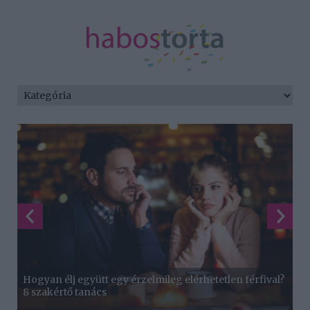
Hogyan élj együtt egy érzelmileg elérhetetlen férfival?
8 szakértő tanács