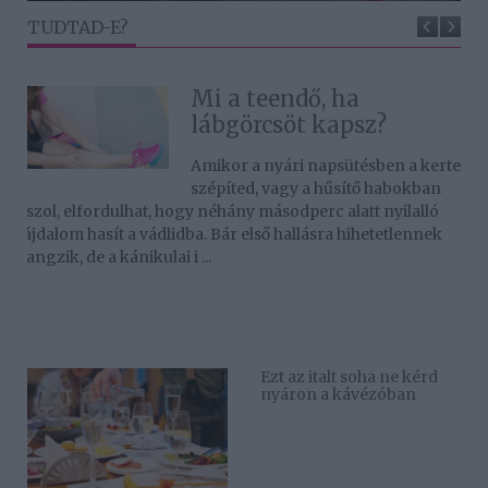
TUDTAD-E?
Mi a teendő, ha
lábgörcsöt kapsz?
Amikor a nyári napsütésben a kertet
szépíted, vagy a hűsítő habokban
úszol, elfordulhat, hogy néhány másodperc alatt nyilalló
fájdalom hasít a vádlidba. Bár első hallásra hihetetlennek
hangzik, de a kánikulai i ...
Ezt az italt soha ne kérd
nyáron a kávézóban