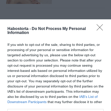
PÁRKAPCSOLAT
Habostorta -
Do Not Process My Personal
Information
If you wish to opt-out of the sale, sharing to third parties, or
processing of your personal or sensitive information for
targeted advertising by us, please use the below opt-out
section to confirm your selection. Please note that after your
opt-out request is processed you may continue seeing
interest-based ads based on personal information utilized by
us or personal information disclosed to third parties prior to
your opt-out. You may separately opt-out of the further
disclosure of your personal information by third parties on the
Szabó Zsófiék megtalálták a megfelelő
IAB’s list of downstream participants. This information may
otthont
also be disclosed by us to third parties on the
IAB’s List of
Downstream Participants
that may further disclose it to other
Új fejezetéhez érkezett Szabó Zsófi élete. A műsorvezető
third parties.
és szír üzletember férje megtalálta a közös csa ...