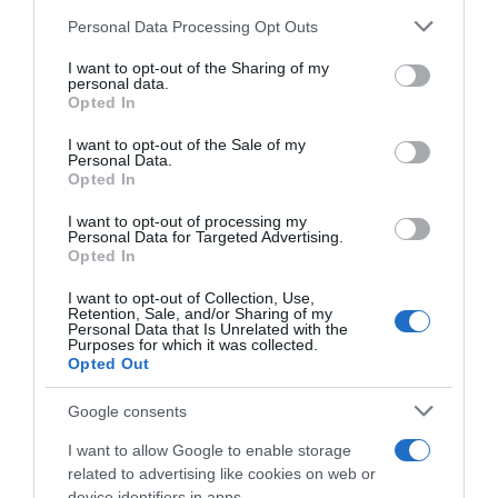
Please note that this website/app uses one or more Google
Personal Data Processing Opt Outs
Eljegyezték Rudolf Péter
services and may gather and store information including but
lányát
not limited to your visit or usage behaviour. You may click to
I want to opt-out of the Sharing of my
personal data.
grant or deny consent to Google and its third-party tags to
Opted In
use your data for below specified purposes in below Google
consent section.
I want to opt-out of the Sale of my
Personal Data.
Opted In
Titokban ment férjhez
Emma Roberts
I want to opt-out of processing my
Personal Data for Targeted Advertising.
Opted In
I want to opt-out of Collection, Use,
Retention, Sale, and/or Sharing of my
Personal Data that Is Unrelated with the
Purposes for which it was collected.
Megszületett Szabados
Opted Out
Ági kisfia
Google consents
I want to allow Google to enable storage
related to advertising like cookies on web or
device identifiers in apps.