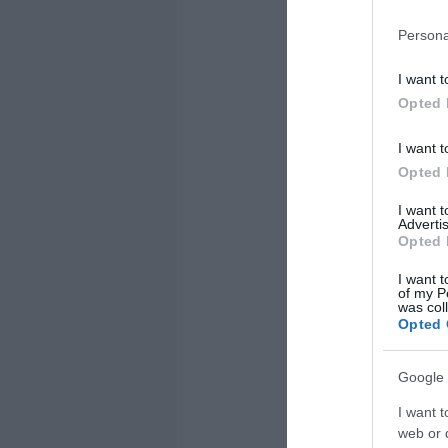
Persona
I want t
Opted 
I want t
Opted 
I want 
Advertis
Opted 
I want t
of my P
was col
Opted 
Google 
I want t
web or d