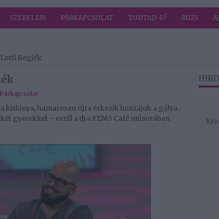
SZERELEM
PÁRKAPCSOLAT
TUDTAD-E?
RÚZS
A
Lotfi Begiék
iék
HIRD
Párkapcsolat
rja kislánya, hamarosan újra érkezik hozzájuk a gólya.
két gyerekkel – erről a dj a FEM3 Café műsorában