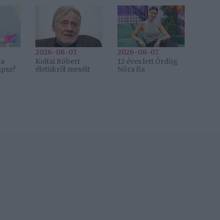
2026-08-07.
2026-08-07.
ha
Koltai Róbert
12 éves lett Ördög
apsz?
életükről mesélt
Nóra fia