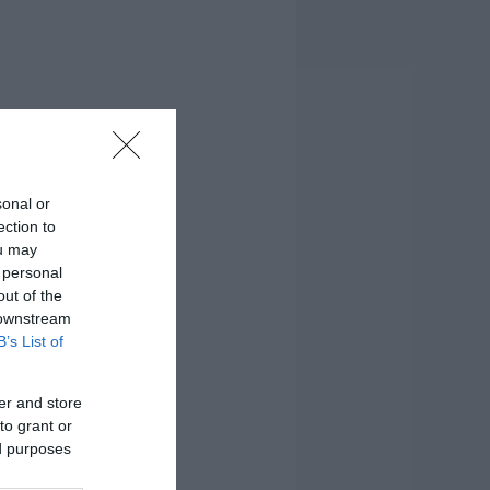
sonal or
ection to
ou may
 personal
out of the
 downstream
B’s List of
er and store
to grant or
ed purposes