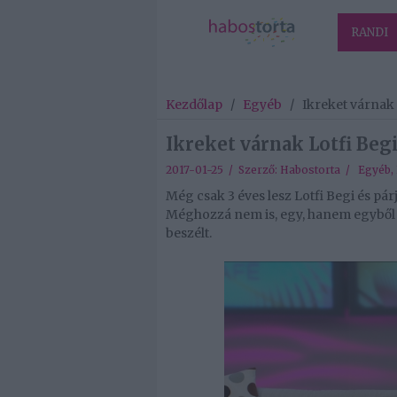
RANDI
Kezdőlap
/
Egyéb
/
Ikreket várnak 
Ikreket várnak Lotfi Beg
2017-01-25 / Szerző:
Habostorta
/
Egyéb
,
Még csak 3 éves lesz Lotfi Begi és pá
Méghozzá nem is, egy, hanem egyből 
beszélt.