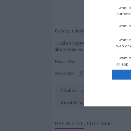
I want t
purpose
I want 
És hogy minek örülne legjobban a dj?
I want t
„Talán a vegyes csapat lenne talán a l
web or d
akkor teljesen háttérbe fogok szoruln
I want t
Forrás: Bors
or app.
Megosztás:
Facebook
Twitter
Címkék:
párkapcsolat
,
boldogság
Korábbi bejegyzések
HASONLÓ BEJEGYZÉSEK