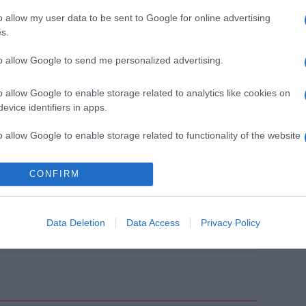
o allow my user data to be sent to Google for online advertising
s.
to allow Google to send me personalized advertising.
o allow Google to enable storage related to analytics like cookies on
egjobb: egy fiú, egy lány. Ha kapok még két lányt,
evice identifiers in apps.
i. Négy nővel együtt élni!”
o allow Google to enable storage related to functionality of the website
Pinterest
CONFIRM
,
család
,
babavárás
,
Lotfi Begi
Data Deletion
Data Access
Privacy Policy
Következő bejegyzés