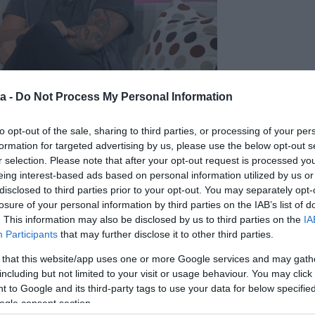
a -
Do Not Process My Personal Information
b időszaka, a gólyahír kiderülésekor a zenész nagyon
to opt-out of the sale, sharing to third parties, or processing of your per
formation for targeted advertising by us, please use the below opt-out s
r selection. Please note that after your opt-out request is processed y
rvostól, hogy fültől fülig ért a szám, Réka viszont
eing interest-based ads based on personal information utilized by us or
ogy egyből két gyerek érkezik, hiszen Zazi lányuknak is
disclosed to third parties prior to your opt-out. You may separately opt-
losure of your personal information by third parties on the IAB’s list of
. This information may also be disclosed by us to third parties on the
IA
Participants
that may further disclose it to other third parties.
 that this website/app uses one or more Google services and may gath
including but not limited to your visit or usage behaviour. You may click 
 to Google and its third-party tags to use your data for below specifi
ogle consent section.