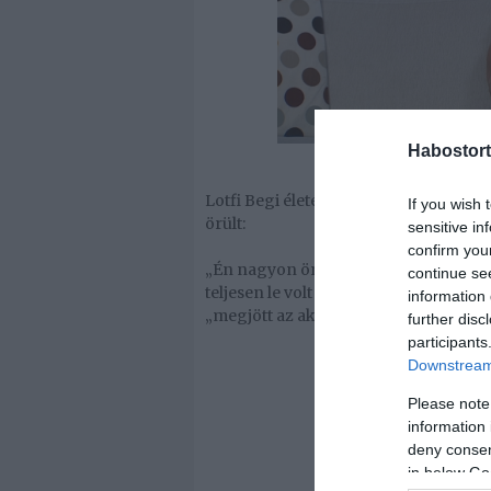
Habostort
Lotfi Begi életének ez a legboldogab
If you wish 
örült:
sensitive in
confirm you
„Én nagyon örültem. Úgy jöttem ki az o
continue se
teljesen le volt sápadva.” Megijedt, h
information 
„megjött az akarata”.
further disc
participants
Downstream 
Please note
information 
deny consent
in below Go