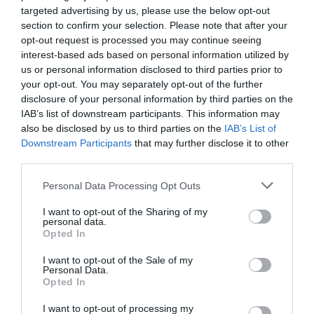
targeted advertising by us, please use the below opt-out
Segíthet továbbá, ha terpentinbe áztatott rongyot
section to confirm your selection. Please note that after your
dugunk az egérlyukba.
opt-out request is processed you may continue seeing
A növények közül a kamilla, a menta, a borsmenta lehet
interest-based ads based on personal information utilized by
segítségünkre – szórjunk ezekből az ablakpárkányra,
us or personal information disclosed to third parties prior to
teraszajtóhoz, vagy ugyanitt helyezzünk el a növények
your opt-out. You may separately opt-out of the further
illóolajával átitatott vattapamacsokat.
disclosure of your personal information by third parties on the
IAB’s list of downstream participants. This information may
Hasonlóan érdemes kipróbálni a csilipaprikát, a szegfűszeget
also be disclosed by us to third parties on the
IAB’s List of
és a leanderlevelet is.
Downstream Participants
that may further disclose it to other
third parties.
Talán meglepő, de a macskaalom is segíthet az egerek
elleni harcban. Ha ugyanis megérzi a rá vadászó állat
Please note that this website/app uses one or more Google
Personal Data Processing Opt Outs
szagát, azonnal menekülőre fogja. Tegyünk egy hálós
services and may gather and store information including but
zsákba macskaalmot, majd helyezzük a bejárathoz, vagy
not limited to your visit or usage behaviour. You may click to
I want to opt-out of the Sharing of my
personal data.
olyan helyre, ahol az egerek tanyázni szoktak.
grant or deny consent to Google and its third-party tags to
Opted In
use your data for below specified purposes in below Google
Jó megoldás még a szövetlágyító lapok (az öblítő
consent section.
I want to opt-out of the Sale of my
kiváltására) használata, az egerek ugyanis ki nem
Personal Data.
állhatják ezek illatát. Helyezzük szemetesek közelébe,
Opted In
apró lyukakba, repedésekbe, fiókokba.
I want to opt-out of processing my