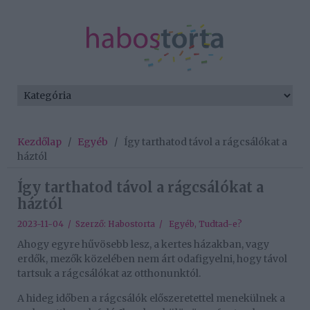
Kezdőlap
/
Egyéb
/
Így tarthatod távol a rágcsálókat a
háztól
Így tarthatod távol a rágcsálókat a
háztól
2023-11-04 / Szerző:
Habostorta
/
Egyéb
,
Tudtad-e?
Ahogy egyre hűvösebb lesz, a kertes házakban, vagy
erdők, mezők közelében nem árt odafigyelni, hogy távol
tartsuk a rágcsálókat az otthonunktól.
A hideg időben a rágcsálók előszeretettel menekülnek a