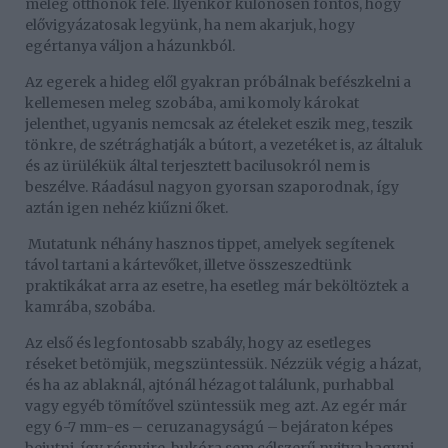
meleg otthonok felé. Ilyenkor különösen fontos, hogy
elővigyázatosak legyünk, ha nem akarjuk, hogy
egértanya váljon a házunkból.
Az egerek a hideg elől gyakran próbálnak befészkelni a
kellemesen meleg szobába, ami komoly károkat
jelenthet, ugyanis nemcsak az ételeket eszik meg, teszik
tönkre, de szétrághatják a bútort, a vezetéket is, az általuk
és az ürülékük által terjesztett bacilusokról nem is
beszélve. Ráadásul nagyon gyorsan szaporodnak, így
aztán igen nehéz kiűzni őket.
Mutatunk néhány hasznos tippet, amelyek segítenek
távol tartani a kártevőket, illetve összeszedtünk
praktikákat arra az esetre, ha esetleg már beköltöztek a
kamrába, szobába.
Az első és legfontosabb szabály, hogy az esetleges
réseket betömjük, megszüntessük. Nézzük végig a házat,
és ha az ablaknál, ajtónál hézagot találunk, purhabbal
vagy egyéb tömítővel szüntessük meg azt. Az egér már
egy 6-7 mm-es – ceruzanagyságú – bejáraton képes