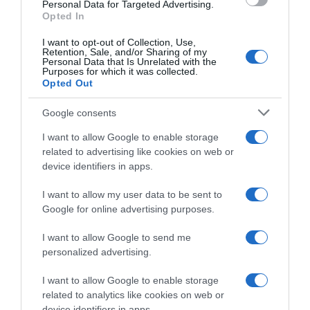
Personal Data for Targeted Advertising.
Opted In
Megosztás:
Facebook
Twitter
Pinterest
I want to opt-out of Collection, Use,
Retention, Sale, and/or Sharing of my
Címkék:
tippek
,
praktikák
,
elkerülés
,
egér
,
Personal Data that Is Unrelated with the
illóolajak
Purposes for which it was collected.
Opted Out
Korábbi bejegyzések
Következő bejegyzés
Google consents
I want to allow Google to enable storage
HASONLÓ BEJEGYZÉSEK
related to advertising like cookies on web or
device identifiers in apps.
I want to allow my user data to be sent to
Google for online advertising purposes.
I want to allow Google to send me
personalized advertising.
I want to allow Google to enable storage
related to analytics like cookies on web or
device identifiers in apps.