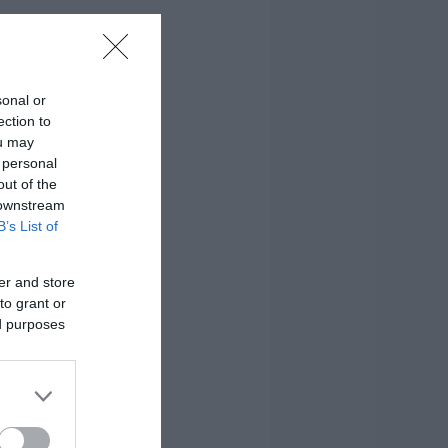
sonal or
ection to
ou may
 personal
out of the
 downstream
B’s List of
er and store
to grant or
ed purposes