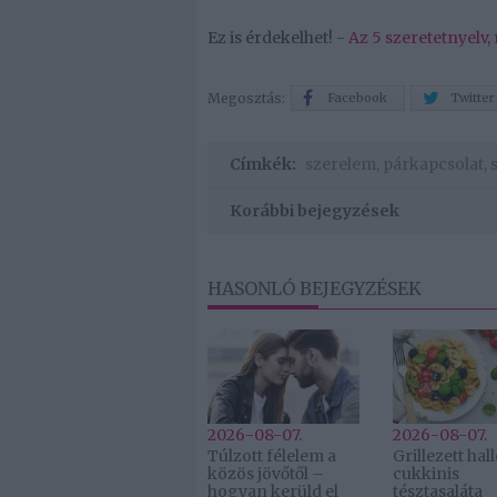
Ez is érdekelhet! -
Az 5 szeretetnyelv
Megosztás:
Facebook
Twitter
Címkék:
szerelem
,
párkapcsolat
,
Korábbi bejegyzések
HASONLÓ BEJEGYZÉSEK
2026-08-07.
2026-08-07.
Túlzott félelem a
Grillezett ha
közös jövőtől –
cukkinis
hogyan kerüld el
tésztasaláta