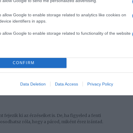
to allow Google to send me personalized advertising.
egy ölelés többet jelent minden szónál, mások
juk szerelmet valljon nekik. Ha azt látod, hogy a
o allow Google to enable storage related to analytics like cookies on
hogy átvegye a Te szeretetnyelvedet, akkor biztosan
evice identifiers in apps.
o allow Google to enable storage related to functionality of the website
emmiről is képes beszélgetni órákig. Őszinte és nyílt,
ordulhatnál hozzá akár tanácsért, akár támogatásért. A
apcsolat egyik alappillére.
CONFIRM
mutat a családjának, a barátainak, és párjaként tekint
Data Deletion
Data Access
Privacy Policy
nságaidat, és igyekszik bevonni Téged élete minden
jezik ki az érzéseiket is. De, ha figyeled a fenti
odhatsz róla, hogy a párod, miként érez irántad.