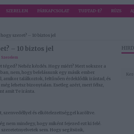
SZERELEM
PÁRKAPCSOLAT
TUDTAD-E?
RÚZS
A
ogy szeret? – 10 biztos jel
t? – 10 biztos jel
HIRD
,
Szerelem
t téged? Nehéz kérdés. Hogy miért? Mert sokszor a
tában, nem, hogy belelássunk egy másik ember
ül, amikor találkoztok, feltűnően érdeklődik irántad, és
 még lehetsz bizonytalan. Esetleg azért, mert félsz,
t amit Te iránta.
, szenvedéllyel és elkötelezettséggel karöltve.
még nem mindegy, hogy miként fejezed ezt ki felé.
szeretetnyelvetek sem. Hogy segítsünk,