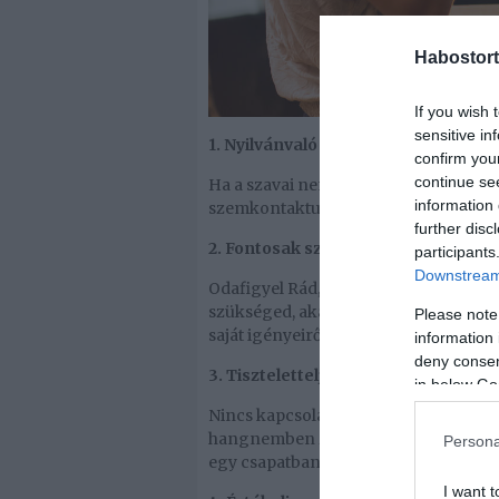
Habostort
If you wish 
sensitive in
1. Nyilvánvaló a testbeszéde
confirm you
continue se
Ha a szavai nem is, a teste sok mindent 
information 
szemkontaktust, közel hajol hozzád. E
further disc
2. Fontosak számára a Te igényeid
participants
Downstream 
Odafigyel Rád, megjegyzi, hogy mit sz
szükséged, akár úgy, hogy átszervezi
Please note
saját igényeiről, de igyekszik mindent
information 
deny consent
3. Tiszteletteljesen vitázik
in below Go
Nincs kapcsolat konfliktus nélkül, d
hangnemben zajlik le. Ha valaki szere
Persona
egy csapatban vagytok, és a megoldásr
I want t