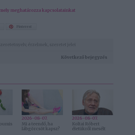
, mely meghatározza kapcsolatainkat
Pinterest
szeretetnyelv
,
érzelmek
,
szeretet jelei
Következő bejegyzés
2026-08-07.
2026-08-07.
lloumis
Mi a teendő, ha
Koltai Róbert
lábgörcsöt kapsz?
életükről mesélt