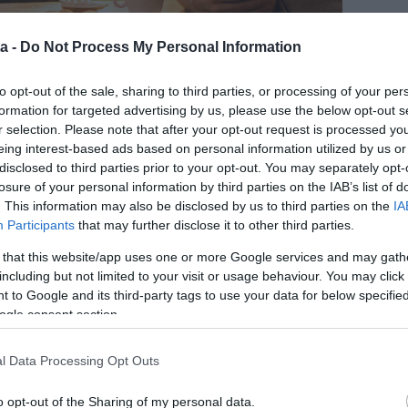
a -
Do Not Process My Personal Information
to opt-out of the sale, sharing to third parties, or processing of your per
formation for targeted advertising by us, please use the below opt-out s
r selection. Please note that after your opt-out request is processed y
eing interest-based ads based on personal information utilized by us or
elárul. Feléd fordul, elpirul, felveszi Veled a
disclosed to third parties prior to your opt-out. You may separately opt-
z mind pozitív jelzés irányodba.
losure of your personal information by third parties on the IAB’s list of
. This information may also be disclosed by us to third parties on the
IA
Participants
that may further disclose it to other third parties.
eretsz, és mit nem. Számíthatsz rá, ha segítségre van
 miattad a napját is. Természetesen nem mondd le a
 that this website/app uses one or more Google services and may gath
 úgy alakítani, hogy Neked is jó legyen.
including but not limited to your visit or usage behaviour. You may click 
 to Google and its third-party tags to use your data for below specifi
ogle consent section.
e nem mindegy, hogy egy-egy ilyen vita milyen
t, akkor még veszekedés közben sem felejti el, hogy
l Data Processing Opt Outs
a törekszik a sértegetésed helyett.
o opt-out of the Sharing of my personal data.