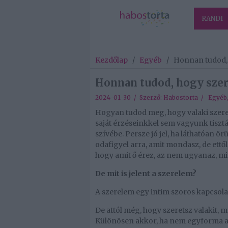
RANDI
Kezdőlap
/
Egyéb
/
Honnan tudod, h
Honnan tudod, hogy szere
2024-01-30 / Szerző:
Habostorta
/
Egyéb
Hogyan tudod meg, hogy valaki szere
saját érzéseinkkel sem vagyunk tisz
szívébe. Persze jó jel, ha láthatóan ör
odafigyel arra, amit mondasz, de ettől
hogy amit ő érez, az nem ugyanaz, min
De mit is jelent a szerelem?
A szerelem egy intim szoros kapcsolat
De attól még, hogy szeretsz valakit, 
Különösen akkor, ha nem egyforma a 