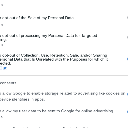
In
eghallgatása is. Ha fontos vagy a párodnak, akkor
gadja a véleményedet. Még ha nem is ért egyet Veled
o opt-out of the Sale of my Personal Data.
zd a gondolataidat.
In
to opt-out of processing my Personal Data for Targeted
ing.
ajóban eveztek. Onnan tudhatod, hogy valaki szeret, ha
In
bármikor segítő jobbot nyújt feléd. Mindezt
o opt-out of Collection, Use, Retention, Sale, and/or Sharing
rébe jutalmat, azért teszi, mert fontos vagy neki.
ersonal Data that Is Unrelated with the Purposes for which it
lected.
Out
isztelet is elengedhetetlen. Tiszteled a másik
krendjét.
consents
ntos
o allow Google to enable storage related to advertising like cookies on
evice identifiers in apps.
 még feltétlenül jelenti azt, hogy közös mindenben az
ban az egymás felé érzett szerelmüket, hogy ettől
o allow my user data to be sent to Google for online advertising
olgokra, amelyeket a párjuk szenvedélyesen űz.
s.
en kifejezni az érzelmeit