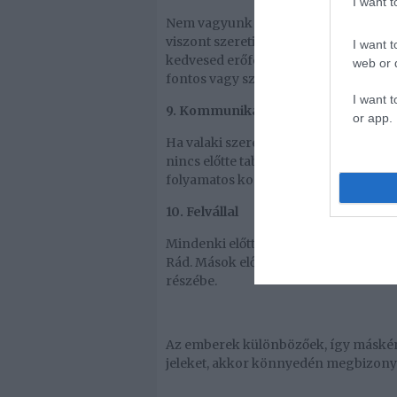
I want 
Nem vagyunk egyformák. Van, akinek 
viszont szeretik hallani is, hogy a pár
I want t
kedvesed erőfeszítéseket tesz azért, 
web or d
fontos vagy számára.
I want t
9. Kommunikál Veled
or app.
Ha valaki szeret Téged, akkor akár a s
nincs előtte tabutéma, amelyben ne f
folyamatos kommunikáció egy valódi k
10. Felvállal
Mindenki előtt, aki számára fontos. Be
Rád. Mások előtt kiemeli a jó tulajdo
részébe.
Az emberek különbözőek, így másként fe
jeleket, akkor könnyedén megbizonyos