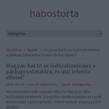
Kezdőlap
/
Egyéb
/
Hogyan hat ki az önbizalomhiány
a párkapcsolataidra, és mit tehetsz ellene?
Hogyan hat ki az önbizalomhiány a
párkapcsolataidra, és mit tehetsz
ellene?
2020-09-09 / Szerző:
Habostorta
/
Egyéb
,
Párkapcsolat
Minden embernek vannak céljai és vágyai az élete
különböző területein. A legtöbb felnőtt számára az egyik
ilyen terület a párkapcsolat. Neked melyek a legnagyobb
álmaid?