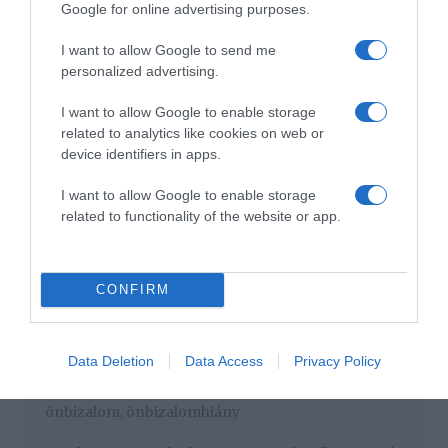
Google for online advertising purposes.
lenni szeretnél, hogy a valóságban is olyanná válhass.
I want to allow Google to send me
personalized advertising.
I want to allow Google to enable storage
related to analytics like cookies on web or
device identifiers in apps.
I want to allow Google to enable storage
related to functionality of the website or app.
CONFIRM
Megosztás:
Facebook
Twitter
Pinterest
Data Deletion
Data Access
Privacy Policy
Címkék:
párkapcsolat
,
tanácsok
,
tudnivalók
,
önbizalom
,
önbizalomhiány