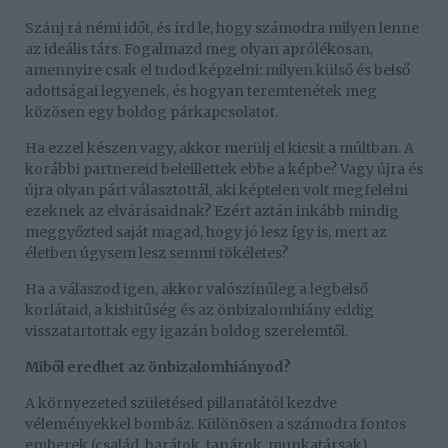
Szánj rá némi időt, és írd le, hogy számodra milyen lenne
az ideális társ. Fogalmazd meg olyan aprólékosan,
amennyire csak el tudod képzelni: milyen külső és belső
adottságai legyenek, és hogyan teremtenétek meg
közösen egy boldog párkapcsolatot.
Ha ezzel készen vagy, akkor merülj el kicsit a múltban. A
korábbi partnereid beleillettek ebbe a képbe? Vagy újra és
újra olyan párt választottál, aki képtelen volt megfelelni
ezeknek az elvárásaidnak? Ezért aztán inkább mindig
meggyőzted saját magad, hogy jó lesz így is, mert az
életben úgysem lesz semmi tökéletes?
Ha a válaszod igen, akkor valószínűleg a legbelső
korlátaid, a kishitűség és az önbizalomhiány eddig
visszatartottak egy igazán boldog szerelemtől.
Miből eredhet az önbizalomhiányod?
A környezeted születésed pillanatától kezdve
véleményekkel bombáz. Különösen a számodra fontos
emberek (család, barátok, tanárok, munkatársak)