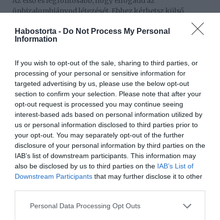
Az első és legfontosabb, hogy elfogadd az
önbizalomhiányod létezését. Ehhez kérhetsz külső
segítséget, egy szakember támogatásával könnyebben
Habostorta -
Do Not Process My Personal
beazonosíthatod a benned élő mintákat, és azok eredetét.
Information
Ezután pedig kövesd az alábbi módszereket, hogy
átléphess a korlátaidon!
If you wish to opt-out of the sale, sharing to third parties, or
processing of your personal or sensitive information for
Állíts fel minicélokat, hogy megváltoztasd a
targeted advertising by us, please use the below opt-out
hozzáállásodat!
section to confirm your selection. Please note that after your
opt-out request is processed you may continue seeing
Amikor változtatsz a gondolataidon, akkor másként
interest-based ads based on personal information utilized by
fogsz viselkedni is. Kezdd kis, elérhető célkitűzésekkel,
us or personal information disclosed to third parties prior to
amelyek segítenek növelni az önbizalmadat. Ha például
your opt-out. You may separately opt-out of the further
eddig nem mertél senkiben sem bízni, akkor minden
disclosure of your personal information by third parties on the
nap keress valamit, amely bizonyítja, hogy igenis vannak
IAB’s list of downstream participants. This information may
körülötted olyan emberek, akiknek hihetsz.
also be disclosed by us to third parties on the
IAB’s List of
Engedd el a múltat!
Downstream Participants
that may further disclose it to other
third parties.
Bármi is történt a családodban a múltban, nem az
határozza meg, hogy a jövőd hogyan fog alakulni. Lásd
Please note that this website/app uses one or more Google
Personal Data Processing Opt Outs
magad egy olyan párkapcsolatban, amelyre vágysz, és
services and may gather and store information including but