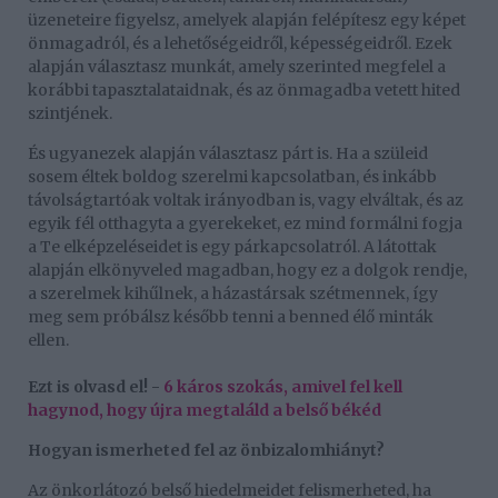
üzeneteire figyelsz, amelyek alapján felépítesz egy képet
önmagadról, és a lehetőségeidről, képességeidről. Ezek
alapján választasz munkát, amely szerinted megfelel a
korábbi tapasztalataidnak, és az önmagadba vetett hited
szintjének.
És ugyanezek alapján választasz párt is. Ha a szüleid
sosem éltek boldog szerelmi kapcsolatban, és inkább
távolságtartóak voltak irányodban is, vagy elváltak, és az
egyik fél otthagyta a gyerekeket, ez mind formálni fogja
a Te elképzeléseidet is egy párkapcsolatról. A látottak
alapján elkönyveled magadban, hogy ez a dolgok rendje,
a szerelmek kihűlnek, a házastársak szétmennek, így
meg sem próbálsz később tenni a benned élő minták
ellen.
Ezt is olvasd el! -
6 káros szokás, amivel fel kell
hagynod, hogy újra megtaláld a belső békéd
Hogyan ismerheted fel az önbizalomhiányt?
Az önkorlátozó belső hiedelmeidet felismerheted, ha