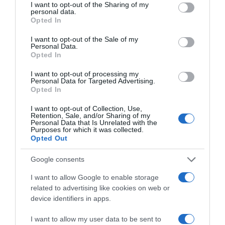
keresd ennek a lehetőségét.
not limited to your visit or usage behaviour. You may click to
I want to opt-out of the Sharing of my
personal data.
grant or deny consent to Google and its third-party tags to
Opted In
Légy pozitív!
use your data for below specified purposes in below Google
consent section.
A kishitűség és az önbizalomhiány kéz a kézben jár. Találj
I want to opt-out of the Sale of my
Personal Data.
minden nap valami pozitívumot önmagadban, akár
Opted In
vezess róla naplót is, és amikor érzed, hogy
visszasüllyedsz, olvasd át újra meg újra a listádat a jó
I want to opt-out of processing my
Personal Data for Targeted Advertising.
tulajdonságaidról.
Opted In
Írj egy listát a hiedelmeidről is!
I want to opt-out of Collection, Use,
Retention, Sale, and/or Sharing of my
Az életed különböző területeivel kapcsolatban készíts
Personal Data that Is Unrelated with the
egy számvetést a gondolataidról. Legyen az a karriered,
Purposes for which it was collected.
Opted Out
az egészséged, a képzettséged, a párkapcsolatod vagy
bármely olyan téma, amit fontosnak tartasz. Nézd végig,
Google consents
hogy ezeken a területeken a korlátozó vagy inkább az
optimista hiedelmeid az uralkodók, és persze próbáld az
I want to allow Google to enable storage
utóbbiakat erősíteni.
related to advertising like cookies on web or
device identifiers in apps.
A változás ugyanakkor nem lesz könnyű, csak az igazán
elhivatottaknak sikerül. De, ha tényleg mást akarsz,
I want to allow my user data to be sent to
akkor építs fel magadról egy új belső képet, amilyen