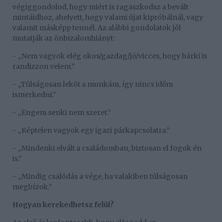
végiggondolod, hogy miért is ragaszkodsz a bevált
mintáidhoz, ahelyett, hogy valami újat kipróbálnál, vagy
valamit másképp tennél. Az alábbi gondolatok jól
mutatják az önbizalomhiányt:
- „Nem vagyok elég okos/gazdag/jó/vicces, hogy bárki is
randizzon velem.”
- „Túlságosan leköt a munkám, így nincs időm
ismerkedni.”
- „Engem senki nem szeret.”
- „Képtelen vagyok egy igazi párkapcsolatra.”
- „Mindenki elvált a családomban, biztosan el fogok én
is.”
- „Mindig csalódás a vége, ha valakiben túlságosan
megbízok.”
Hogyan kerekedhetsz felül?