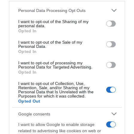
ha tudja, hogy ezzel esetleg megbántja a másik felet. De,
ha valami nem működik, akkor nem szabad több időt
Please note that this website/app uses one or more Google
Personal Data Processing Opt Outs
vesztegetni rá, mert az egyikőtök felé sem lenne
services and may gather and store information including but
igazságos. A lehető leghamarabb tudasd vele, hogy nem
not limited to your visit or usage behaviour. You may click to
I want to opt-out of the Sharing of my
szeretnéd folytatni, de igyekezz kedvesen fogalmazni, és
personal data.
grant or deny consent to Google and its third-party tags to
Opted In
inkább magadról, a Te érzéseidről beszélj, ne őt
use your data for below specified purposes in below Google
hibáztasd.
consent section.
I want to opt-out of the Sale of my
Personal Data.
Opted In
I want to opt-out of processing my
Personal Data for Targeted Advertising.
Opted In
I want to opt-out of Collection, Use,
Retention, Sale, and/or Sharing of my
Personal Data that Is Unrelated with the
Purposes for which it was collected.
Opted Out
Google consents
I want to allow Google to enable storage
related to advertising like cookies on web or
Megosztás:
Facebook
Twitter
Pinterest