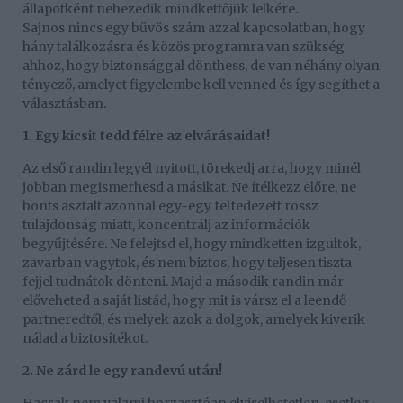
állapotként nehezedik mindkettőjük lelkére.
Sajnos nincs egy bűvös szám azzal kapcsolatban, hogy
hány találkozásra és közös programra van szükség
ahhoz, hogy biztonsággal dönthess, de van néhány olyan
tényező, amelyet figyelembe kell venned és így segíthet a
választásban.
1. Egy kicsit tedd félre az elvárásaidat!
Az első randin legyél nyitott, törekedj arra, hogy minél
jobban megismerhesd a másikat. Ne ítélkezz előre, ne
bonts asztalt azonnal egy-egy felfedezett rossz
tulajdonság miatt, koncentrálj az információk
begyűjtésére. Ne felejtsd el, hogy mindketten izgultok,
zavarban vagytok, és nem biztos, hogy teljesen tiszta
fejjel tudnátok dönteni. Majd a második randin már
előveheted a saját listád, hogy mit is vársz el a leendő
partneredtől, és melyek azok a dolgok, amelyek kiverik
nálad a biztosítékot.
2. Ne zárd le egy randevú után!