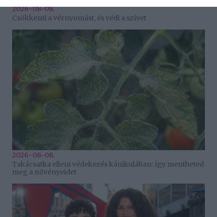
2026-08-08.
Csökkenti a vérnyomást, és védi a szívet
2026-08-08.
Takácsatka elleni védekezés kánikulában: így mentheted
meg a növényeidet