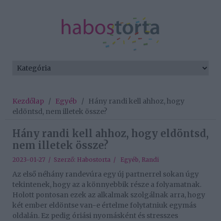
Kezdőlap
/
Egyéb
/
Hány randi kell ahhoz, hogy
eldöntsd, nem illetek össze?
Hány randi kell ahhoz, hogy eldöntsd,
nem illetek össze?
2023-01-27 / Szerző:
Habostorta
/
Egyéb
,
Randi
Az első néhány randevúra egy új partnerrel sokan úgy
tekintenek, hogy az a könnyebbik része a folyamatnak.
Holott pontosan ezek az alkalmak szolgálnak arra, hogy
két ember eldöntse van-e értelme folytatniuk egymás
oldalán. Ez pedig óriási nyomásként és stresszes