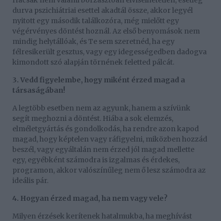
Hacsak nem valami borzasztóan elviselhetetlen, esetleg
durva pszichiátriai esettel akadtál össze, akkor legyél
nyitott egy második találkozóra, még mielőtt egy
végérvényes döntést hoznál. Az első benyomások nem
mindig helytállóak, és Te sem szeretnéd, ha egy
félresikerült gesztus, vagy egy idegességedben dadogva
kimondott szó alapján törnének feletted pálcát.
3. Vedd figyelembe, hogy miként érzed magad a
társaságában!
A legtöbb esetben nem az agyunk, hanem a szívünk
segít meghozni a döntést. Hiába a sok elemzés,
elméletgyártás és gondolkodás, ha rendre azon kapod
magad, hogy képtelen vagy ráfigyelni, miközben hozzád
beszél, vagy egyáltalán nem érzed jól magad mellette
egy, egyébként számodra is izgalmas és érdekes,
programon, akkor valószínűleg nem ő lesz számodra az
ideális pár.
4. Hogyan érzed magad, ha nem vagy vele?
Milyen érzések kerítenek hatalmukba, ha meghívást