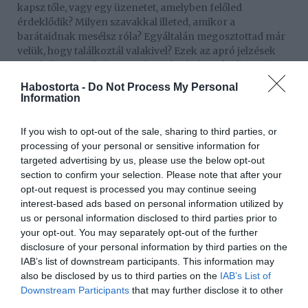
kapsz tőle, vagy egy üzenetet, amelyben felőled
érdeklődik? Milyen szavakkal illeted, amikor a
barátaidnak mesélsz róla? Egyáltalán megosztottad már
velük, hogy találkoztál valakivel? Ezek az apró jelzések
mind jól mutatják, hogy milyen érzéseket táplálsz vele
kapcsolatban.
Habostorta -
Do Not Process My Personal
Information
Ez is érdekelhet! -
Bizonytalan vagy az első randi után?
Ezt az 5 dolgot gondold végig!
If you wish to opt-out of the sale, sharing to third parties, or
processing of your personal or sensitive information for
5. Bízz a megérzéseidben!
targeted advertising by us, please use the below opt-out
Amikor túl vagytok 2-3 találkán, és még mindig
section to confirm your selection. Please note that after your
hiányolod az igazi romantikus kötődést, akkor ne is
opt-out request is processed you may continue seeing
keresd tovább, mert nem lesz ott. Ha még a belső hangod
interest-based ads based on personal information utilized by
is azt súgja számodra, hogy nem ő az igazi, akkor
us or personal information disclosed to third parties prior to
hagyatkozz rá, és ne erőltesd tovább.
your opt-out. You may separately opt-out of the further
disclosure of your personal information by third parties on the
6. Ha megfogalmazódott a döntésed, akkor ne húzd az
IAB’s list of downstream participants. This information may
időt!
also be disclosed by us to third parties on the
IAB’s List of
Downstream Participants
that may further disclose it to other
Nyilván senki sem szereti kimondani a végső szót, főleg,
third parties.