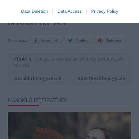
a pasztával, és tedd befőttesüvegekbe.
Data Deletion
Data Access
Privacy Policy
6. Egy hetet erjeszd a konyhában, majd pedig legalább
két hétre tedd hűvös helyre.
Megosztás:
Facebook
Twitter
Pinterest
Címkék:
recept
,
fermentálás
,
zöldség fermentálás
,
Kimchi
Korábbi bejegyzések
Következő bejegyzés
HASONLÓ BEJEGYZÉSEK