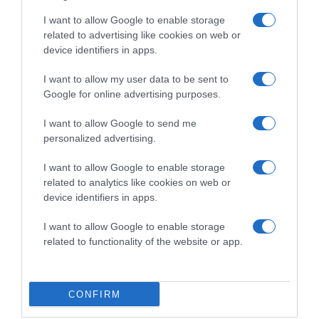
chilipor
I want to allow Google to enable storage
3 hámozott, présen átnyomott fokhagymagerezd
related to advertising like cookies on web or
device identifiers in apps.
2 hámozott, reszelt gyömbér
I want to allow my user data to be sent to
nyers nádcukor
Google for online advertising purposes.
szójaszósz
I want to allow Google to send me
befőttesüvegek
personalized advertising.
Elkészítés:
I want to allow Google to enable storage
related to analytics like cookies on web or
1. Mosd meg a kínai kelt, és vágd kis darabokra.
device identifiers in apps.
2. Tedd egy tálba, és szórd meg bőven sóval. Dolgozd bele
a sót, és hagyd egy órát állni.
I want to allow Google to enable storage
related to functionality of the website or app.
3. A pasztához keverd össze a fokhagymát, a gyömbért, a
szójaszószt, és tégy hozzá egy kevés nádcukrot is.
4. Nyomkodd ki alaposan a kínai kelt.
CONFIRM
5. Ezt követően a keldarabokat jó alaposan masszírozd át