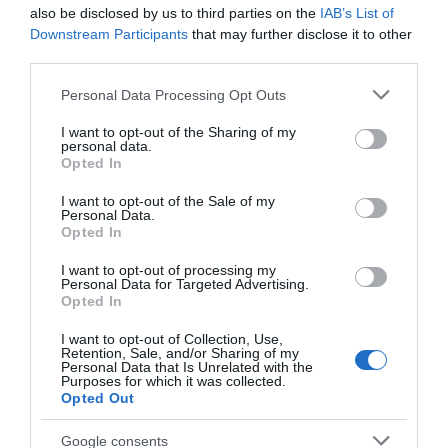
also be disclosed by us to third parties on the
IAB’s List of
Downstream Participants
that may further disclose it to other
third parties.
Please note that this website/app uses one or more Google
Personal Data Processing Opt Outs
services and may gather and store information including but
not limited to your visit or usage behaviour. You may click to
I want to opt-out of the Sharing of my
personal data.
grant or deny consent to Google and its third-party tags to
Opted In
use your data for below specified purposes in below Google
consent section.
I want to opt-out of the Sale of my
Personal Data.
Opted In
I want to opt-out of processing my
Personal Data for Targeted Advertising.
Opted In
Hozzávalók:
I want to opt-out of Collection, Use,
1 kínai kel
Retention, Sale, and/or Sharing of my
Personal Data that Is Unrelated with the
Purposes for which it was collected.
3 szál újhagyma, kis karikákra vágva
Opted Out
só
Google consents