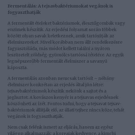
Fermentálás: A tejsavbaktériumokat vegánok is
fogyaszthatják
A fermentált ételeket baktériumok, élesztőgombák vagy
enzimek készítik. Az erjedési folyamat során többek
között olyan savak keletkeznek, amik tartósítják az
élelmiszereket. Mivel korábban nem állt rendelkezésre
fagyasztóláda, más módot kellett találni a nyáron
leszüretelt zöldség-gyümölcs tartóssá tételére. Az egyik
legnépszerűbb fermentált élelmiszer a savanyú
káposzta.
A fermentálás azonban nemcsak tartósít – néhány
élelmiszer konkrétan az erjedés által jön létre:
tejsavbaktériumok készítik nekünk a sajtot és a
joghurtot. A kovászos kenyér is a tejsavas erjedésnek
köszönheti az ízét. Fontos tudni, hogy a tejsavat tejsav-
baktériumok állítják elő, az állati tejhez nincs köze, tehát
vegánok is fogyaszthatják.
Nem csak felénk ismert az eljárás, hanem az egész
világon alkalmazzák: a koreaiak kedvence, a kimchi