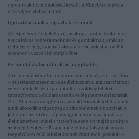
ugyancsak fermentálással készül. A Kimchi receptet a
cikk végén elolvashatod.
Így tartósítanak a tejsavbaktériumok
Az erjedés során keletkező savaknak fontos funkciójuk
van: a káros baktériumoknak és gombáknak, amik az
élelmiszer megromlását okoznák, esélyük sincs velük
szemben! A savak kiiktatják őket.
Fermentálás: kis ráfordítás, nagy hatás
A fermentáláshoz két dologra van szükség: sóra és időre
– és természetesen arra az élelmiszerre, amit tartósítani
szeretnénk. Elsősorban mindig is zöldségféléket
savanyítottak. Sóoldatba tették és légmentesen lezárták
őket. Ebben a közegben tejsavbaktériumok keletkeznek,
amik elkezdik a tápanyagok alkotóelemeire bontását. A
jó benne: az értékes tápanyagok benne maradnak az
élelmiszerben, mivel a tartósítás ezen formájához nincs
szükség hevítésre. És ami még jobb: a folyamat során a
meglévőkön felül is keletkeznek vitaminok, például C-