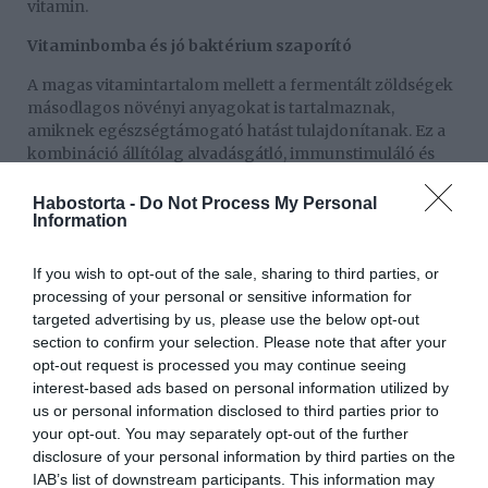
vitamin.
Vitaminbomba és jó baktérium szaporító
A magas vitamintartalom mellett a fermentált zöldségek
másodlagos növényi anyagokat is tartalmaznak,
amiknek egészségtámogató hatást tulajdonítanak. Ez a
kombináció állítólag alvadásgátló, immunstimuláló és
antioxidatív hatású, valamint véd az olyan betegségek
kialakulásától, mint a rák, a cukorbetegség vagy a szív-
Habostorta -
Do Not Process My Personal
Information
és érrendszeri problémák. Ám a legtöbbet a
bélrendszerünk profitál az erjesztett élelmiszerek
fogyasztásából, ugyanis serkenti a jótékony
If you wish to opt-out of the sale, sharing to third parties, or
baktériumok szaporodását, és így pozitívan hat a
processing of your personal or sensitive information for
mikrobiomra – az emésztésünk központjára, így az
targeted advertising by us, please use the below opt-out
immunvédekezésre is. Ezért a legjobb, ha most
section to confirm your selection. Please note that after your
nekiállunk, és készítünk egy jó kis kimchit!
opt-out request is processed you may continue seeing
interest-based ads based on personal information utilized by
Fermentálás kezdőknek: Kimchi készítés
us or personal information disclosed to third parties prior to
your opt-out. You may separately opt-out of the further
Ha szívesen kipróbálnád ezt az eljárást, akkor mutatunk
disclosure of your personal information by third parties on the
neked egy egyszerű kimchi receptet. Kezdőként is
IAB’s list of downstream participants. This information may
garantált a sikerélmény!