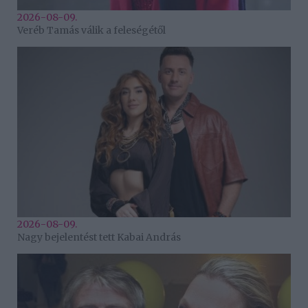
2026-08-09.
Veréb Tamás válik a feleségétől
2026-08-09.
Nagy bejelentést tett Kabai András