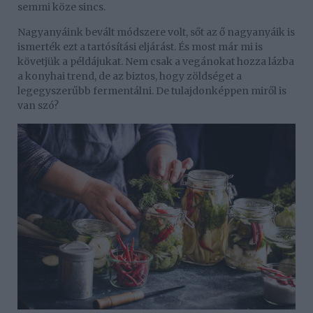
semmi köze sincs.
Nagyanyáink bevált módszere volt, sőt az ő nagyanyáik is
ismerték ezt a tartósítási eljárást. És most már mi is
követjük a példájukat. Nem csak a vegánokat hozza lázba
a konyhai trend, de az biztos, hogy zöldséget a
legegyszerűbb fermentálni. De tulajdonképpen miről is
van szó?