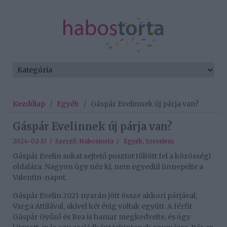
Kezdőlap
/
Egyéb
/
Gáspár Evelinnek új párja van?
Gáspár Evelinnek új párja van?
2024-02-17 / Szerző:
Habostorta
/
Egyéb
,
Szerelem
Gáspár Evelin sokat sejtető posztot töltött fel a közösségi
oldalára. Nagyon úgy néz ki, nem egyedül ünnepelte a
Valentin-napot.
Gáspár Evelin 2021 nyarán jött össze akkori párjával,
Varga Attilával, akivel két évig voltak együtt. A férfit
Gáspár Győző és Bea is hamar megkedvelte, és úgy