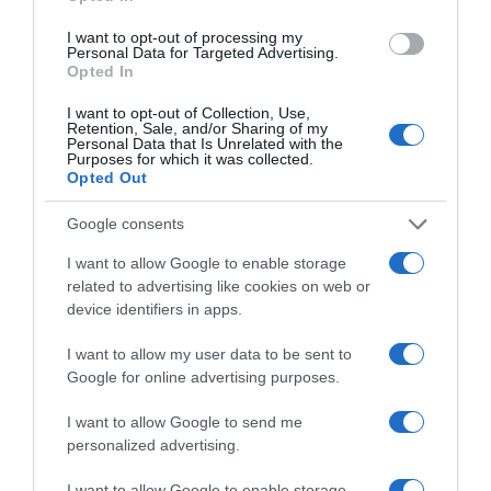
I want to opt-out of processing my
Personal Data for Targeted Advertising.
Opted In
Megosztás:
Facebook
Twitter
Pinterest
I want to opt-out of Collection, Use,
Retention, Sale, and/or Sharing of my
Personal Data that Is Unrelated with the
Címkék:
Gáspár Evelin
,
új kapcsolat
,
lebukás
,
Purposes for which it was collected.
Valentin
Opted Out
Korábbi bejegyzések
Következő bejegyzés
Google consents
I want to allow Google to enable storage
related to advertising like cookies on web or
HASONLÓ BEJEGYZÉSEK
device identifiers in apps.
I want to allow my user data to be sent to
Google for online advertising purposes.
I want to allow Google to send me
personalized advertising.
I want to allow Google to enable storage