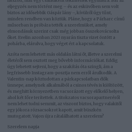
látszott, már egy családként tekintenek egymásra. Bár az
eljegyzés nem történt meg – és az esküvőben sem volt
biztos az idősebbik Gáspár lány –, kívülről úgy tűnt,
minden rendben van köztük. Pláne, hogy a Párharc című
műsorban is próbára tették a szerelmüket, amely
elmondásuk szerint csak még jobban összekovácsolta
őket. Evelin azonban 2023 nyarán tiszta vizet öntött a
pohárba, elárulva, hogy véget ért a kapcsolatuk.
Azóta nem lehetett más oldalán látni őt, illetve a szerelmi
életéről sem osztott meg bővebb információkat. Eddig
úgy lehetett sejteni, hogy a szakítás óta szingli, ám a
legfrissebb Instagram-posztja nem erről árulkodik. A
Valentin-nap köztudottan a párkapcsolatban élők
ünnepe, amelynek alkalmából a csinos tévés is kiöltözött,
és meghitt környezetben vacsorázott egy előkelő helyen,
ahol két főre terítettek. A titokzatos vacsorapartneréről
nem lehet tudni semmit, az viszont biztos, hogy valakitől
egy jókora rózsacsokrot kapott, amit büszkén
mutogatott. Vajon újra rátalálhatott a szerelem?
Szerelem napja