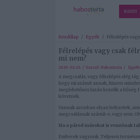
RANDI
Kezdőlap
/
Egyéb
/
Félrelépés vag
Félrelépés vagy csak fél
mi nem?
2020-02-24 / Szerző:
Habostorta
/
Egyéb
A megcsalás, vagy félrelépés elég t
hogy mi számít annak, hiszen minden
meglehetősen lazán kezelik a hűség 
követnek.
Vannak azonban olyan helyzetek, am
megcsalásnak számít-e, vagy sem. Ol
Ha a párod másokat is vonzónak talá
Emberek vagyunk. Teljesen természete