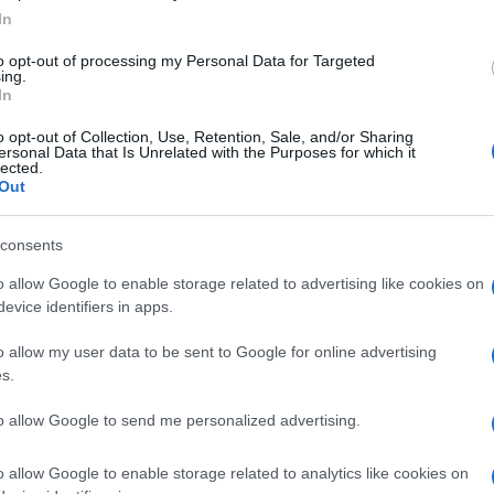
a a megcsalás témakörének. Ha egy buli után,
In
yen, de nem történik semmi, akkor természetesen nem
 attól még rosszul eshet. Ebben a helyzetben a legjobb
to opt-out of processing my Personal Data for Targeted
 semmi, akkor a partnerednek nincs mit titkolnia,
ing.
In
e kerül valaki mással
o opt-out of Collection, Use, Retention, Sale, and/or Sharing
ersonal Data that Is Unrelated with the Purposes for which it
lected.
z, ha nagyon szeretnének megtenni valami olyat,
Out
 Ha a párod arra hivatkozik, hogy részeg volt, és
szaka eseményeiből, akkor egyértelmű, hogy nem
get. Talán nem áll még készen egy tartós párkacsolatra
consents
 bevallani. Viszont egy ilyen helyzet egyértelmű
o allow Google to enable storage related to advertising like cookies on
evice identifiers in apps.
más. Vannak nyitottabb és vannak hűségesebb párok.
o allow my user data to be sent to Google for online advertising
rő lehet. A párok gyakran nem is beszélik meg ezeket
s.
 végül konfliktushoz, és szakításhoz. Ezért érdemes
tárokat, amelyeket mindketten betartotok majd.
to allow Google to send me personalized advertising.
o allow Google to enable storage related to analytics like cookies on