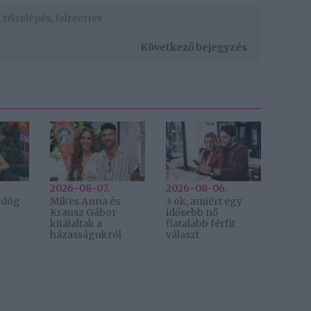
,
félrelépés
,
felreertes
Következő bejegyzés
2026-08-07.
2026-08-06.
Ördög
Mikes Anna és
3 ok, amiért egy
Krausz Gábor
idősebb nő
kitálaltak a
fiatalabb férfit
házasságukról
választ