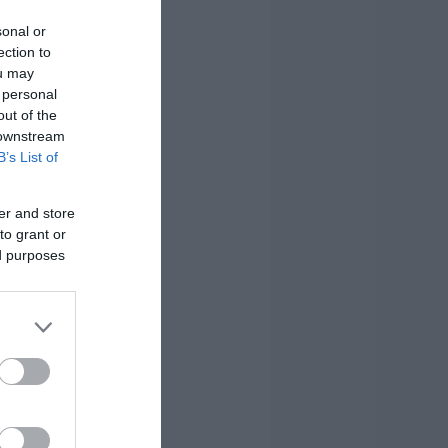
sonal or
ection to
ou may
 personal
out of the
 downstream
B’s List of
er and store
to grant or
ed purposes