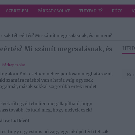
SZERELEM
PÁRKAPCSOLAT
TUDTAD-E?
RÚZS
A
y csak félreértés? Mi számít megcsalásnak, és mi nem?
reértés? Mi számít megcsalásnak, és
HIRD
,
Párkapcsolat
ág fogalom. Sok esetben nehéz pontosan meghatározni,
ki számára máshol van a határ. Míg egyesek
fogalmát, mások sokkal szigorúbb értékrendet
elyekről egyértelműen megállapítható, hogy
vass tovább, és tudd meg, hogy melyek ezek!
l rajtad kívül
s, hogy egy csinos nő vagy egy jóképű férfi tetszik