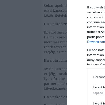
Sokan ápolnak baráti viszonyt a volt 
If you wish 
ezzel kapcsolatban, és tényleg nem m
sensitive in
közös életetekre, akkor ideje meghúz
confirm you
continue se
Ha a párod regisztrált egy párkeres
information 
further disc
Ez attól függően probléma, hogy miót
participants
Ha már komoly a dolog köztetek, akk
Downstream 
mert már nincs oka nézelődni. Amenn
rendszeresen ismerkedik másokkal, aká
Please note
erejéig, az már megcsalásnak számít.
information 
deny consent
Ha a párod megcsókol valakit egye
in below Go
Az életben adódhat úgy egy pillanat
erejéig, annak ellenére, hogy egyébk
Persona
ilyen történésnek nem lesz folytatása,
partnereddel esik meg, akkor csak a 
I want t
következményei lesznek.
Opted 
Ha a párod egy ágyban alszik valak
I want t