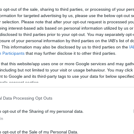
párjukkal. Ezzel nincs semmi baj, amíg a párod őszinte
to opt-out of the sale, sharing to third parties, or processing of your per
ennek ennél tovább. De ha ez már negatívan kihat a
formation for targeted advertising by us, please use the below opt-out s
nod a határokat.
r selection. Please note that after your opt-out request is processed y
eing interest-based ads based on personal information utilized by us or
ő oldalon
disclosed to third parties prior to your opt-out. You may separately opt-
losure of your personal information by third parties on the IAB’s list of
a vagytok együtt, és hol tartotok a kapcsolatotokban.
. This information may also be disclosed by us to third parties on the
IA
or mindenképpen elvárható tőle, hogy törölje magát,
Participants
that may further disclose it to other third parties.
yiben viszont ő mégsem teszi meg, és melletted
r csak egy ártatlannak látszó csetelés, vagy flört
 that this website/app uses one or more Google services and may gath
including but not limited to your visit or usage behaviour. You may click 
 to Google and its third-party tags to use your data for below specifi
tlen alkalommal
ogle consent section.
, amikor két ember összekeveredik egy másodperc
ént párkapcsolatban élnek, mással. Valószínűleg egy
l Data Processing Opt Outs
 de ez akkor is félrelépésnek tekinthető. Ha a
Te hozzáállásodon múlik, hogy milyen
o opt-out of the Sharing of my personal data.
In
i mással
o opt-out of the Sale of my Personal Data.