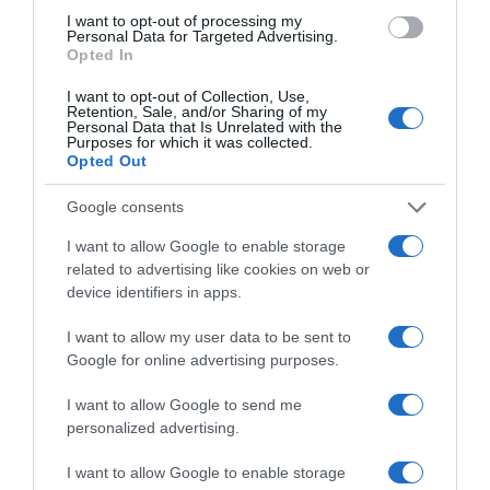
I want to opt-out of processing my
Personal Data for Targeted Advertising.
Opted In
Megosztás:
Facebook
Twitter
Pinterest
I want to opt-out of Collection, Use,
Retention, Sale, and/or Sharing of my
Personal Data that Is Unrelated with the
Purposes for which it was collected.
Címkék:
kommunikáció
,
viselkedés
,
testbeszéd
,
Opted Out
macska
,
hátatfordítás
Google consents
Korábbi bejegyzések
Következő bejegyzés
I want to allow Google to enable storage
related to advertising like cookies on web or
HASONLÓ BEJEGYZÉSEK
device identifiers in apps.
I want to allow my user data to be sent to
Google for online advertising purposes.
I want to allow Google to send me
personalized advertising.
I want to allow Google to enable storage