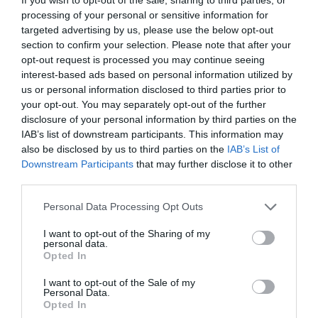
Ha megérted a macskád testbeszédét, jobban
processing of your personal or sensitive information for
felismerheted és reagálhatsz az igényeire. Fontos, hogy a
targeted advertising by us, please use the below opt-out
macska hátat fordításának gesztusát a kontextusban
section to confirm your selection. Please note that after your
vedd figyelembe, és ne értelmezd azonnal
opt-out request is processed you may continue seeing
ellenszenvként. Figyeld meg a macska testbeszédét
interest-based ads based on personal information utilized by
általánosságban, és jegyezd fel a jóllét vagy a stressz
us or personal information disclosed to third parties prior to
egyéb jeleit. A macska igényeire való odafigyelés és
your opt-out. You may separately opt-out of the further
reagálás erősíti a köztetek lévő köteléket, és elősegíti a
disclosure of your personal information by third parties on the
harmonikus közös életet.
IAB’s list of downstream participants. This information may
also be disclosed by us to third parties on the
IAB’s List of
Downstream Participants
that may further disclose it to other
third parties.
Please note that this website/app uses one or more Google
Personal Data Processing Opt Outs
services and may gather and store information including but
not limited to your visit or usage behaviour. You may click to
I want to opt-out of the Sharing of my
personal data.
grant or deny consent to Google and its third-party tags to
Opted In
use your data for below specified purposes in below Google
consent section.
I want to opt-out of the Sale of my
Personal Data.
Opted In