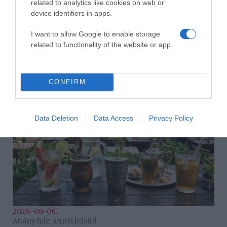
related to analytics like cookies on web or
device identifiers in apps.
I want to allow Google to enable storage
related to functionality of the website or app.
2026-08-06.
3 ok, amiért egy idősebb nő fiatalabb férfit választ
CONFIRM
Data Deletion
Data Access
Privacy Policy
2026-08-06.
Ahány ház, annyi hűsítő