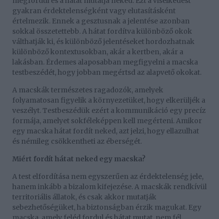
megfordul és a hátát mutatja neked. Ezt a viselkedést
gyakran érdektelenségként vagy elutasításként
értelmezik. Ennek a gesztusnak a jelentése azonban
sokkal összetettebb. A hátat fordítva különböző okok
válthatják ki, és különböző jelentéseket hordozhatnak
különböző kontextusokban, akár a kertben, akár a
lakásban. Érdemes alaposabban megfigyelni a macska
testbeszédét, hogy jobban megértsd az alapvető okokat.
A macskák természetes ragadozók, amelyek
folyamatosan figyelik a környezetüket, hogy elkerüljék a
veszélyt. Testbeszédük ezért a kommunikáció egy precíz
formája, amelyet sokféleképpen kell megérteni. Amikor
egy macska hátat fordít neked, azt jelzi, hogy ellazulhat
és némileg csökkentheti az éberségét.
Miért fordít hátat neked egy macska?
A test elfordítása nem egyszerűen az érdektelenség jele,
hanem inkább a bizalom kifejezése. A macskák rendkívül
territoriális állatok, és csak akkor mutatják
sebezhetőségüket, ha biztonságban érzik magukat. Egy
macska, amely feléd fordul és hátat mutat, nem fél