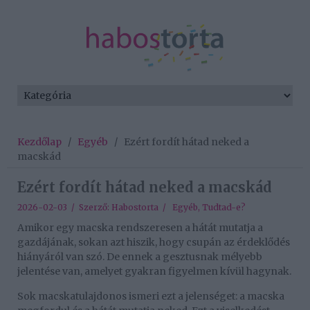
Kezdőlap
/
Egyéb
/
Ezért fordít hátad neked a
macskád
Ezért fordít hátad neked a macskád
2026-02-03 / Szerző:
Habostorta
/
Egyéb
,
Tudtad-e?
Amikor egy macska rendszeresen a hátát mutatja a
gazdájának, sokan azt hiszik, hogy csupán az érdeklődés
hiányáról van szó. De ennek a gesztusnak mélyebb
jelentése van, amelyet gyakran figyelmen kívül hagynak.
Sok macskatulajdonos ismeri ezt a jelenséget: a macska