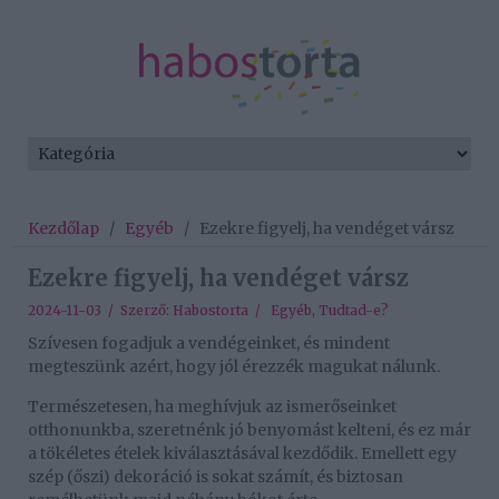
Kezdőlap
/
Egyéb
/
Ezekre figyelj, ha vendéget vársz
Ezekre figyelj, ha vendéget vársz
2024-11-03 / Szerző:
Habostorta
/
Egyéb
,
Tudtad-e?
Szívesen fogadjuk a vendégeinket, és mindent
megteszünk azért, hogy jól érezzék magukat nálunk.
Természetesen, ha meghívjuk az ismerőseinket
otthonunkba, szeretnénk jó benyomást kelteni, és ez már
a tökéletes ételek kiválasztásával kezdődik. Emellett egy
szép (őszi) dekoráció is sokat számít, és biztosan