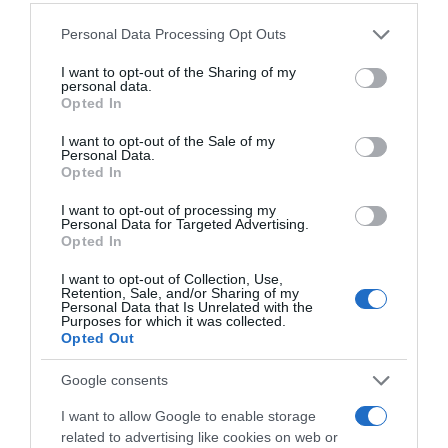
Megosztás:
Facebook
Twitter
Pinterest
Please note that this website/app uses one or more Google
Personal Data Processing Opt Outs
services and may gather and store information including but
not limited to your visit or usage behaviour. You may click to
I want to opt-out of the Sharing of my
Címkék:
tipp
,
figyelem
,
illat
,
tisztaság
,
vendégség
personal data.
grant or deny consent to Google and its third-party tags to
Opted In
use your data for below specified purposes in below Google
Korábbi bejegyzések
Következő bejegyzés
consent section.
I want to opt-out of the Sale of my
Personal Data.
Opted In
HASONLÓ BEJEGYZÉSEK
I want to opt-out of processing my
Personal Data for Targeted Advertising.
Opted In
I want to opt-out of Collection, Use,
Retention, Sale, and/or Sharing of my
Personal Data that Is Unrelated with the
Purposes for which it was collected.
Opted Out
Google consents
I want to allow Google to enable storage
related to advertising like cookies on web or