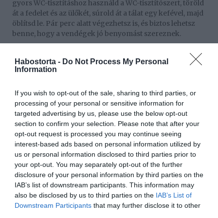
gyors WC-tisztításhoz használd a WC-tisztítószert, töröld
át a fedelet és az ülőkét, súrold át a tálat egy kefével, majd
öblítsd le. Pár perc alatt végezhetsz is, és biztos lehetsz
benne, hogy a vendégek jó benyomást szereznek.
3. Szagok
Habostorta -
Do Not Process My Personal
Az első benyomásunk, amikor belépünk valaki
Information
otthonába, gyakran az orrunkon keresztül történik.
Néha az ebéd szaga, máskor azonnal érezzük, hogy
If you wish to opt-out of the sale, sharing to third parties, or
kutya van a házban, vagy esetleg égett sütemény szaga
processing of your personal or sensitive information for
árad. Ez persze nem a legjobb első benyomás, de
targeted advertising by us, please use the below opt-out
szerencsére könnyen orvosolható. Szobaillatosítókkal és
section to confirm your selection. Please note that after your
illatgyertyákkal nemcsak dekoratívvá tehetjük a tereket,
opt-out request is processed you may continue seeing
mint az előszoba, a fürdőszoba polca vagy a nappali,
interest-based ads based on personal information utilized by
hanem a kellemetlen szagokat is könnyedén
us or personal information disclosed to third parties prior to
megszüntethetjük.
your opt-out. You may separately opt-out of the further
disclosure of your personal information by third parties on the
Készítsd fel otthonodat ezekkel az egyszerű tippekkel,
IAB’s list of downstream participants. This information may
hogy a következő vendéglátás alkalmával mindenkit
also be disclosed by us to third parties on the
IAB’s List of
lenyűgözz!
Downstream Participants
that may further disclose it to other
third parties.