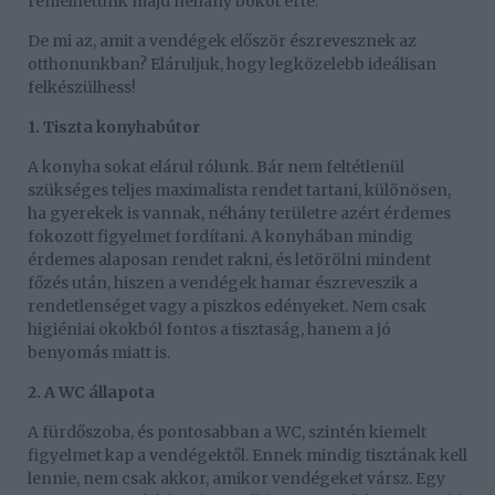
remélhetünk majd néhány bókot érte.
De mi az, amit a vendégek először észrevesznek az
otthonunkban? Eláruljuk, hogy legközelebb ideálisan
felkészülhess!
1. Tiszta konyhabútor
A konyha sokat elárul rólunk. Bár nem feltétlenül
szükséges teljes maximalista rendet tartani, különösen,
ha gyerekek is vannak, néhány területre azért érdemes
fokozott figyelmet fordítani. A konyhában mindig
érdemes alaposan rendet rakni, és letörölni mindent
főzés után, hiszen a vendégek hamar észreveszik a
rendetlenséget vagy a piszkos edényeket. Nem csak
higiéniai okokból fontos a tisztaság, hanem a jó
benyomás miatt is.
2. A WC állapota
A fürdőszoba, és pontosabban a WC, szintén kiemelt
figyelmet kap a vendégektől. Ennek mindig tisztának kell
lennie, nem csak akkor, amikor vendégeket vársz. Egy