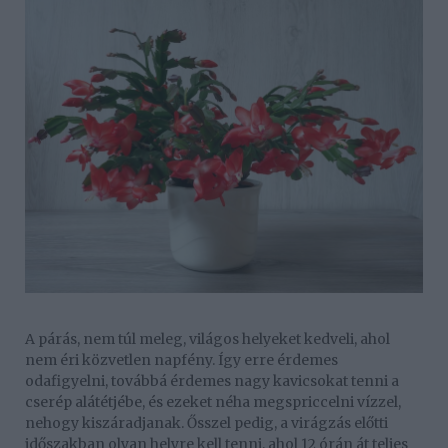
A párás, nem túl meleg, világos helyeket kedveli, ahol
nem éri közvetlen napfény. Így erre érdemes
odafigyelni, továbbá érdemes nagy kavicsokat tenni a
cserép alátétjébe, és ezeket néha megspriccelni vízzel,
nehogy kiszáradjanak. Ősszel pedig, a virágzás előtti
időszakban olyan helyre kell tenni, ahol 12 órán át teljes