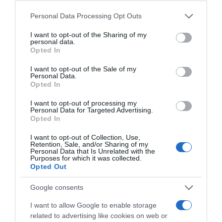
Please note that this website/app uses one or more Google
Personal Data Processing Opt Outs
Címkék:
tanácsok
,
trükkök
,
karácsonyi kaktusz
,
services and may gather and store information including but
növénygondozás
not limited to your visit or usage behaviour. You may click to
I want to opt-out of the Sharing of my
personal data.
grant or deny consent to Google and its third-party tags to
Opted In
Korábbi bejegyzések
Következő bejegyzés
use your data for below specified purposes in below Google
consent section.
I want to opt-out of the Sale of my
Personal Data.
Opted In
HASONLÓ BEJEGYZÉSEK
I want to opt-out of processing my
Personal Data for Targeted Advertising.
Opted In
I want to opt-out of Collection, Use,
Retention, Sale, and/or Sharing of my
Personal Data that Is Unrelated with the
Purposes for which it was collected.
Opted Out
Google consents
I want to allow Google to enable storage
related to advertising like cookies on web or