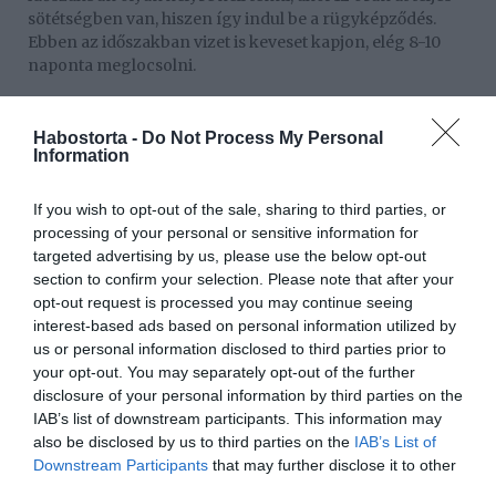
sötétségben van, hiszen így indul be a rügyképződés.
Ebben az időszakban vizet is keveset kapjon, elég 8-10
naponta meglocsolni.
Nagyon fontos a pihentetése a virágzás előtt. ezt a
növényt szeptember végén ki kell tenni hűvös, kb. 15
Habostorta -
Do Not Process My Personal
fokos helyiségbe, ahol kevés fény éri. Egészen november
Information
végéig itt kell tartani; tehát a karácsonyi kaktuszt
hamarosan be kell vinned a végleges helyére, hogy
If you wish to opt-out of the sale, sharing to third parties, or
meginduljon a bimbóképződés. November végén amikor
processing of your personal or sensitive information for
megjelennek a bimbók, óvatosan szabad bolygatni a
targeted advertising by us, please use the below opt-out
növényt, mert a legkisebb változásra is ledobja a
section to confirm your selection. Please note that after your
virágokat. Ilyenkor tilos forgatni a növényt, és az
opt-out request is processed you may continue seeing
áthelyezésnél is óvatosnak kell lenni: jelöld meg, hogy a
interest-based ads based on personal information utilized by
hűvös pihenőhelyen milyen irányból érte a fény a
us or personal information disclosed to third parties prior to
cserepet, és úgy tedd a benti, melegebb helyére.
your opt-out. You may separately opt-out of the further
disclosure of your personal information by third parties on the
Ne tedd fűtőtest közelébe! Ha ezeket betartod,
IAB’s list of downstream participants. This information may
karácsonykor minden vendég a te virágod dicséri majd.
also be disclosed by us to third parties on the
IAB’s List of
Downstream Participants
that may further disclose it to other
Megosztás:
Facebook
Twitter
Pinterest
third parties.