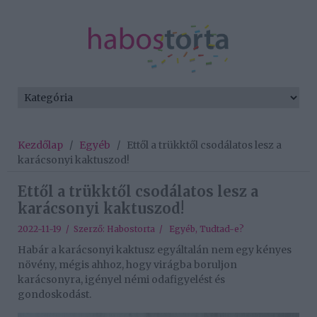
Kezdőlap
/
Egyéb
/
Ettől a trükktől csodálatos lesz a
karácsonyi kaktuszod!
Ettől a trükktől csodálatos lesz a
karácsonyi kaktuszod!
2022-11-19 / Szerző:
Habostorta
/
Egyéb
,
Tudtad-e?
Habár a karácsonyi kaktusz egyáltalán nem egy kényes
növény, mégis ahhoz, hogy virágba boruljon
karácsonyra, igényel némi odafigyelést és
gondoskodást.