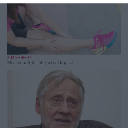
2026-08-07.
Mi a teendő, ha lábgörcsöt kapsz?