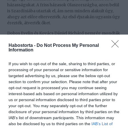
házasságukat. A friss házasok Olaszországba, azon belül
is Szardíniába utaztak el, ám nem minden alakult úgy,
ahogy azt előre eltervezték. Az első éjszakán ugyanis úgy
érezték, átverték őket.
Dobos Evelin és Kovács Dániel Richárd nemrég mondták
ki a boldogító igent: a szerelmük megpecsételéseként
pedig egy igazi álomesküvőt tartottak, amin afféle
Habostorta -
Do Not Process My Personal
Information
sztárparádé is volt. Ezután rögtön elutaztak a
nászútjukra, amelyről örömmel számoltak be a
közösségi médiában. Az utazást azonban – az
If you wish to opt-out of the sale, sharing to third parties, or
esküvőjükhöz hasonlóan – nem hagyományos módon
processing of your personal or sensitive information for
intézték: előre csak a repülőjegyet vették meg, a
targeted advertising by us, please use the below opt-out
szállásaikat pedig útközben foglalták le.
section to confirm your selection. Please note that after your
opt-out request is processed you may continue seeing
A tervük az volt, hogy közösen bejárják Olaszország
interest-based ads based on personal information utilized by
egyik legszebb szigetét, Szardíniát. Ám visszatekintve,
us or personal information disclosed to third parties prior to
nem lehetnek teljesen elégedettek, ugyanis az első
your opt-out. You may separately opt-out of the further
szállásuk nem éppen olyan volt, mint amilyenre
disclosure of your personal information by third parties on the
számítottak a hirdetés alapján.
IAB’s list of downstream participants. This information may
also be disclosed by us to third parties on the
IAB’s List of
Melléfogás