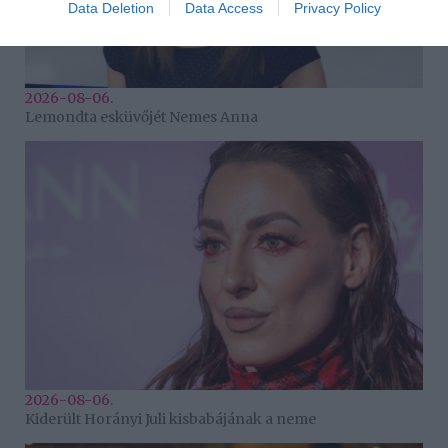
Data Deletion
Data Access
Privacy Policy
2026-08-06.
Lemondta esküvőjét Nemes Anna
2026-08-06.
Kiderült Horányi Juli kisbabájának a neme