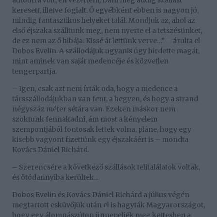
autóútra volt, én vezettem, Dani meg addig szállást
keresett, illetve foglalt. Ő egyébként ebben is nagyon jó,
mindig fantasztikus helyeket talál. Mondjuk az, ahol az
első éjszaka szálltunk meg, nem nyerte el a tetszésünket,
de ez nem az ő hibája. Kissé át lettünk verve…” – árulta el
Dobos Evelin. A szállodájuk ugyanis úgy hirdette magát,
mint aminek van saját medencéje és közvetlen
tengerpartja.
– Igen, csak azt nem írták oda, hogy a medence a
társszállodájukban van fent, a hegyen, és hogy a strand
négyszáz méter sétára van. Ezeken máskor nem
szoktunk fennakadni, ám most a kényelem
szempontjából fontosak lettek volna, pláne, hogy egy
kisebb vagyont fizettünk egy éjszakáért is – mondta
Kovács Dániel Richárd.
– Szerencsére a következő szállások telitalálatok voltak,
és ötödannyiba kerültek...
Dobos Evelin és Kovács Dániel Richárd a július végén
megtartott esküvőjük után el is hagyták Magyarországot,
hogy egy álomnászúton ünnepeljék meg kettesben a