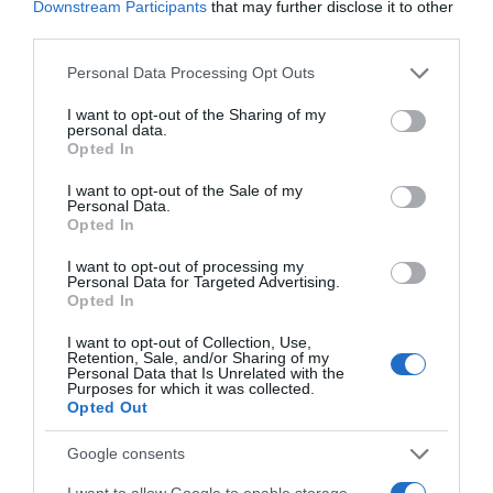
Downstream Participants
that may further disclose it to other
third parties.
„A reptértől az első állomásunk nagyjából két óra
autóútra volt, én vezettem, Dani meg addig szállást
Please note that this website/app uses one or more Google
Personal Data Processing Opt Outs
keresett, illetve foglalt. Ő egyébként ebben is nagyon jó,
services and may gather and store information including but
mindig fantasztikus helyeket talál. Mondjuk az, ahol az
not limited to your visit or usage behaviour. You may click to
I want to opt-out of the Sharing of my
első éjszaka szálltunk meg, nem nyerte el a tetszésünket,
personal data.
grant or deny consent to Google and its third-party tags to
de ez nem az ő hibája. Kissé át lettünk verve…” – árulta el
Opted In
use your data for below specified purposes in below Google
Dobos Evelin. A szállodájuk ugyanis úgy hirdette magát,
consent section.
I want to opt-out of the Sale of my
mint aminek van saját medencéje és közvetlen
Personal Data.
tengerpartja.
Opted In
– Igen, csak azt nem írták oda, hogy a medence a
I want to opt-out of processing my
társszállodájukban van fent, a hegyen, és hogy a strand
Personal Data for Targeted Advertising.
Opted In
négyszáz méter sétára van. Ezeken máskor nem
szoktunk fennakadni, ám most a kényelem
I want to opt-out of Collection, Use,
szempontjából fontosak lettek volna, pláne, hogy egy
Retention, Sale, and/or Sharing of my
kisebb vagyont fizettünk egy éjszakáért is – mondta
Personal Data that Is Unrelated with the
Purposes for which it was collected.
Kovács Dániel Richárd.
Opted Out
– Szerencsére a következő szállások telitalálatok voltak,
Google consents
és ötödannyiba kerültek...
I want to allow Google to enable storage