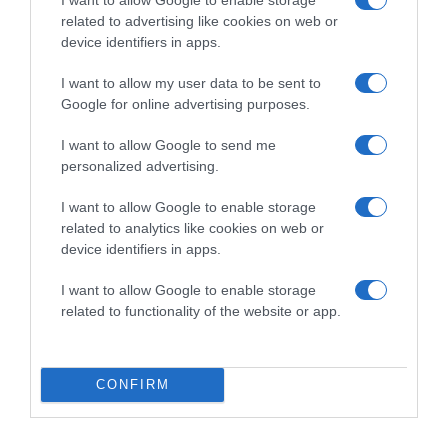
– tette hozzá Evelin.
related to advertising like cookies on web or
device identifiers in apps.
Megosztás:
Facebook
Twitter
Pinterest
I want to allow my user data to be sent to
Google for online advertising purposes.
Címkék:
külföld
,
nászút
,
átverés
,
Dobos Evelin
,
költekezés
,
Szardínia
I want to allow Google to send me
personalized advertising.
Korábbi bejegyzések
Következő bejegyzés
I want to allow Google to enable storage
related to analytics like cookies on web or
HASONLÓ BEJEGYZÉSEK
device identifiers in apps.
I want to allow Google to enable storage
related to functionality of the website or app.
CONFIRM