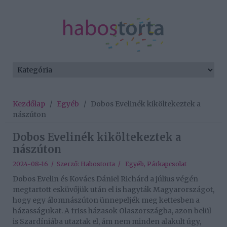
Kezdőlap
/
Egyéb
/
Dobos Evelinék kiköltekeztek a
nászúton
Dobos Evelinék kiköltekeztek a
nászúton
2024-08-16 / Szerző:
Habostorta
/
Egyéb
,
Párkapcsolat
Dobos Evelin és Kovács Dániel Richárd a július végén
megtartott esküvőjük után el is hagyták Magyarországot,
hogy egy álomnászúton ünnepeljék meg kettesben a
házasságukat. A friss házasok Olaszországba, azon belül
is Szardíniába utaztak el, ám nem minden alakult úgy,