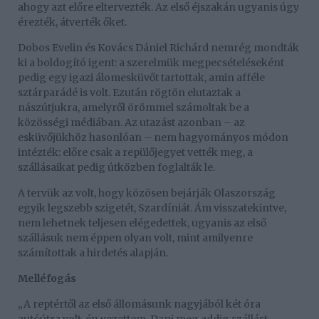
ahogy azt előre eltervezték. Az első éjszakán ugyanis úgy
érezték, átverték őket.
Dobos Evelin és Kovács Dániel Richárd nemrég mondták
ki a boldogító igent: a szerelmük megpecsételéseként
pedig egy igazi álomesküvőt tartottak, amin afféle
sztárparádé is volt. Ezután rögtön elutaztak a
nászútjukra, amelyről örömmel számoltak be a
közösségi médiában. Az utazást azonban – az
esküvőjükhöz hasonlóan – nem hagyományos módon
intézték: előre csak a repülőjegyet vették meg, a
szállásaikat pedig útközben foglalták le.
A tervük az volt, hogy közösen bejárják Olaszország
egyik legszebb szigetét, Szardíniát. Ám visszatekintve,
nem lehetnek teljesen elégedettek, ugyanis az első
szállásuk nem éppen olyan volt, mint amilyenre
számítottak a hirdetés alapján.
Melléfogás
„A reptértől az első állomásunk nagyjából két óra