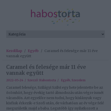
Kezdőlap
/
Egyéb
/
Caramel és felesége már 11 éve
vannak együtt
Caramel és felesége már 11 éve
vannak együtt
2022-05-24 / Szerző:
Habostorta
/
Egyéb
,
Szerelem
Caramel felesége, Szilágyi Szilvi egy hete jelentette be az
örömhírt, hogy évekig tartó álmodozás után végre ismét
várandós. Azt egyelőre nem tudni, hogy kislányuk vagy
kisfiuk érkezik-e Szofi után, de várhatóan az év vége felé
megszületik majd a baba. Legutóbb így nyilatkozott a