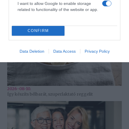
2026-08-10.
I want to allow Google to enable storage
Hogyan keltsd fel a figyelmet a társkereső profiloddal?
related to functionality of the website or app.
CONFIRM
Data Deletion
Data Access
Privacy Policy
2026-08-10.
Így készíts bélbarát, szuperlaktató reggelit