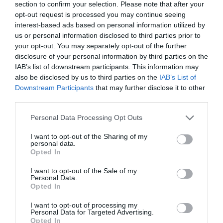
section to confirm your selection. Please note that after your
opt-out request is processed you may continue seeing
interest-based ads based on personal information utilized by
us or personal information disclosed to third parties prior to
your opt-out. You may separately opt-out of the further
disclosure of your personal information by third parties on the
IAB’s list of downstream participants. This information may
also be disclosed by us to third parties on the
IAB’s List of
Downstream Participants
that may further disclose it to other
third parties.
Please note that this website/app uses one or more Google
Personal Data Processing Opt Outs
services and may gather and store information including but
not limited to your visit or usage behaviour. You may click to
I want to opt-out of the Sharing of my
personal data.
grant or deny consent to Google and its third-party tags to
Opted In
use your data for below specified purposes in below Google
consent section.
I want to opt-out of the Sale of my
Personal Data.
Forrás: Blikk
Opted In
I want to opt-out of processing my
Megosztás:
Facebook
Twitter
Pinterest
Personal Data for Targeted Advertising.
Opted In