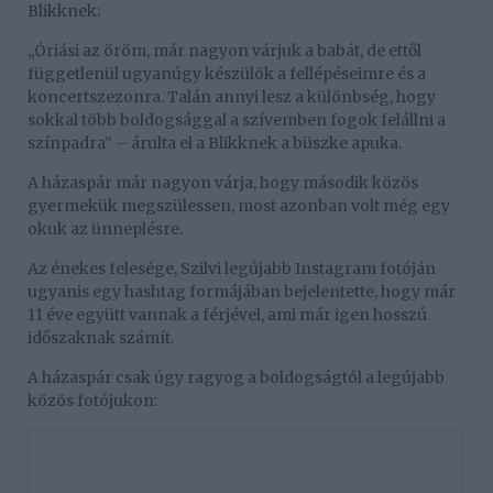
Blikknek:
„Óriási az öröm, már nagyon várjuk a babát, de ettől
függetlenül ugyanúgy készülök a fellépéseimre és a
koncertszezonra. Talán annyi lesz a különbség, hogy
sokkal több boldogsággal a szívemben fogok felállni a
színpadra” – árulta el a Blikknek a büszke apuka.
A házaspár már nagyon várja, hogy második közös
gyermekük megszülessen, most azonban volt még egy
okuk az ünneplésre.
Az énekes felesége, Szilvi legújabb Instagram fotóján
ugyanis egy hashtag formájában bejelentette, hogy már
11 éve együtt vannak a férjével, ami már igen hosszú
időszaknak számít.
A házaspár csak úgy ragyog a boldogságtól a legújabb
közös fotójukon: