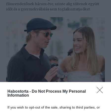
filmrendezőnek három éve, szinte alig töltenek együtt
időt és a gyermekvállalás sem foglalkoztatja őket.
Habostorta -
Do Not Process My Personal
Information
Hogy van-e valójában valami köztük, erre a kérdésre
egy, a film bemutatása kapcsán a JOE.ie magazinnak
készített videóinterjúban derül fény, ahol a film
If you wish to opt-out of the sale, sharing to third parties, or