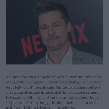
A filmes körökben terjedő szóbeszéd szerint Brad Pitt és
Margot Robbie nagyon összemelegedtek a "Volt egyszer
egy Hollywood" forgatásain. Mindezt alátámasztották a
médiában olvasható híradások is, hogy a szőke színész
beleszeretett filmbéli partnerébe, annak ellenére, hogy
férjnél van. Az tény, hogy a kirobbanó formában levő
színésznő hiába a felesége Tom Ackerley