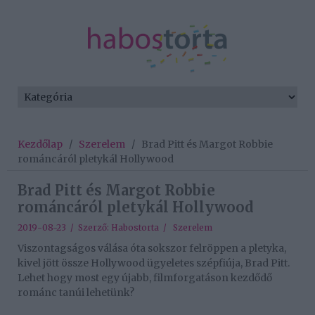
Kezdőlap
/
Szerelem
/
Brad Pitt és Margot Robbie
románcáról pletykál Hollywood
Brad Pitt és Margot Robbie
románcáról pletykál Hollywood
2019-08-23 / Szerző:
Habostorta
/
Szerelem
Viszontagságos válása óta sokszor felröppen a pletyka,
kivel jött össze Hollywood ügyeletes szépfiúja, Brad Pitt.
Lehet hogy most egy újabb, filmforgatáson kezdődő
románc tanúi lehetünk?