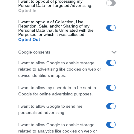
I want to opt-out of processing my
Megosztás:
Facebook
Twitter
Pinterest
Personal Data for Targeted Advertising.
Opted In
Címkék:
szerelem
,
Brad Pitt
,
Margot Robbie
,
I want to opt-out of Collection, Use,
Retention, Sale, and/or Sharing of my
pletyka
Personal Data that Is Unrelated with the
Purposes for which it was collected.
Opted Out
Korábbi bejegyzések
Következő bejegyzés
Google consents
HASONLÓ BEJEGYZÉSEK
I want to allow Google to enable storage
related to advertising like cookies on web or
device identifiers in apps.
I want to allow my user data to be sent to
Google for online advertising purposes.
I want to allow Google to send me
personalized advertising.
I want to allow Google to enable storage
related to analytics like cookies on web or