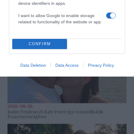
device identifiers in apps.
I want to allow Google to enable storage
2026-08-04.
Mel C szüleit is elvitte nászútjára
related to functionality of the website or app.
CONFIRM
Data Deletion
Data Access
Privacy Policy
2026-08-02.
Justin Trudeau és Katy Perry így romantikázik
Franciaországban