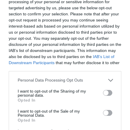
kulisszatitkai mellett az is szóba kerül, hogyan éreznek
processing of your personal or sensitive information for
egymást iránt. A kérdésre viccesen válaszolva először a
targeted advertising by us, please use the below opt-out
színésznő annyit mond: "Nem igazán utálják egymást" -
section to confirm your selection. Please note that after your
majd a lényegre tért.
opt-out request is processed you may continue seeing
interest-based ads based on personal information utilized by
us or personal information disclosed to third parties prior to
your opt-out. You may separately opt-out of the further
disclosure of your personal information by third parties on the
IAB’s list of downstream participants. This information may
also be disclosed by us to third parties on the
IAB’s List of
Downstream Participants
that may further disclose it to other
third parties.
Please note that this website/app uses one or more Google
Personal Data Processing Opt Outs
services and may gather and store information including but
not limited to your visit or usage behaviour. You may click to
I want to opt-out of the Sharing of my
personal data.
grant or deny consent to Google and its third-party tags to
Opted In
use your data for below specified purposes in below Google
consent section.
I want to opt-out of the Sale of my
Personal Data.
Opted In
Forrás: Blikk