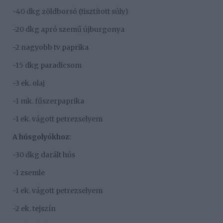
-40 dkg zöldborsó (tisztított súly)
-20 dkg apró szemű újburgonya
-2 nagyobb tv paprika
-15 dkg paradicsom
-3 ek. olaj
-1 mk. fűszerpaprika
-1 ek. vágott petrezselyem
A húsgolyókhoz:
-30 dkg darált hús
-1 zsemle
-1 ek. vágott petrezselyem
-2 ek. tejszín