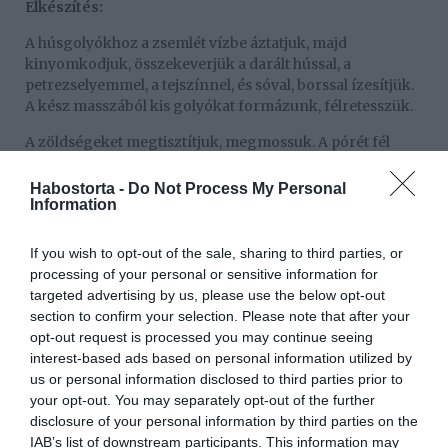
Elkészítés:
A húsgolyókhoz a zsemlét vízbe áztatjuk, majd
kinyomkodjuk, összekeverjük a darált hússal, a
petrezselyemmel, a tejszínnel, és sóval, borssal ízesítjük.
A kész masszából kis golyókat formázunk, félretesszük.
A zöldségeket megtisztítjuk, megmossuk. A pórét fél
karikákra vágjuk. Felforrósítjuk az olajat, megfuttatjuk
rajta a pórét, megszórjuk a fűszerpaprikával, elkeverjük,
Habostorta -
Do Not Process My Personal
Information
öntünk rá 2 dl vizet, és 5 percig kis lángon főzzük.
Rátesszük a borsót, az apró burgonyát, sózzuk,
If you wish to opt-out of the sale, sharing to third parties, or
borsozzuk. Amikor forr, beletesszük a félretett
processing of your personal or sensitive information for
húsgolyókat, és nagyon kíméletesen, kis lángon 10
targeted advertising by us, please use the below opt-out
percig együtt főzzük.
section to confirm your selection. Please note that after your
opt-out request is processed you may continue seeing
A paprikát csíkokra vágjuk, a paradicsom héját lehúzzuk,
interest-based ads based on personal information utilized by
húsát cikkekre vágjuk. Mindkettőt a húsgolyókhoz
us or personal information disclosed to third parties prior to
keverjük. Megszórjuk a petrezselyemmel, és letakarva
your opt-out. You may separately opt-out of the further
még 10 percig főzzük. Amikor puha a burgonya és a
disclosure of your personal information by third parties on the
húsgolyó is, tálaljuk.
IAB’s list of downstream participants. This information may