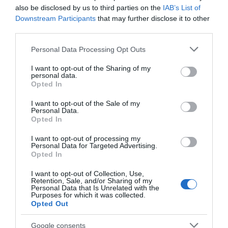
Munka: kb. 30 perc
also be disclosed by us to third parties on the
IAB’s List of
Downstream Participants
that may further disclose it to other
Fogyasztható: kb. 45 perc múlva
third parties.
Please note that this website/app uses one or more Google
Personal Data Processing Opt Outs
Megosztás:
Facebook
Twitter
Pinterest
services and may gather and store information including but
not limited to your visit or usage behaviour. You may click to
I want to opt-out of the Sharing of my
personal data.
grant or deny consent to Google and its third-party tags to
Címkék:
recept
,
borsó
,
zöldségek
,
pörkölt
,
Opted In
use your data for below specified purposes in below Google
húsgolyó
consent section.
I want to opt-out of the Sale of my
Personal Data.
Korábbi bejegyzések
Következő bejegyzés
Opted In
I want to opt-out of processing my
Personal Data for Targeted Advertising.
HASONLÓ BEJEGYZÉSEK
Opted In
I want to opt-out of Collection, Use,
Retention, Sale, and/or Sharing of my
Personal Data that Is Unrelated with the
Purposes for which it was collected.
Opted Out
Google consents