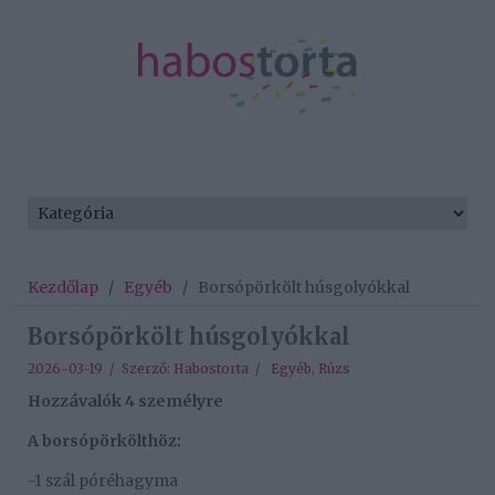
Kezdőlap
/
Egyéb
/
Borsópörkölt húsgolyókkal
Borsópörkölt húsgolyókkal
2026-03-19 / Szerző:
Habostorta
/
Egyéb
,
Rúzs
Hozzávalók 4 személyre
A borsópörkölthöz:
-1 szál póréhagyma