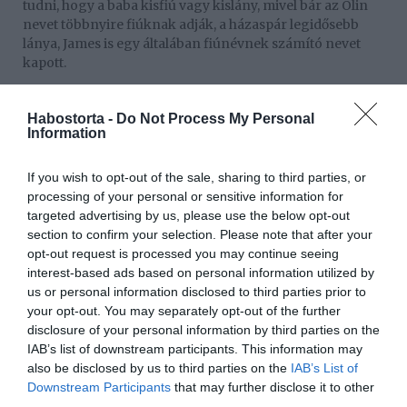
tudni, hogy a baba kisfiú vagy kislány, mivel bár az Olin
nevet többnyire fiúknak adják, a házaspár legidősebb
lánya, James is egy általában fiúnévnek számító nevet
kapott.
Kisfia született a sztárpárnak
Habostorta -
Do Not Process My Personal
Ryan Reynolds most Instagram-posztjában árulta el,
Information
hogy negyedik gyermekük kisfiú.
If you wish to opt-out of the sale, sharing to third parties, or
Szeretném megosztani veled, hogy nekem is van egy
processing of your personal or sensitive information for
fiam, és ha tizedannyira szeretem őt, mint te a te fiadat,
targeted advertising by us, please use the below opt-out
akkor úgy érzem, hogy rohadt jó munkát végeztem
section to confirm your selection. Please note that after your
– fogalmazott videójában a színész, aki saját focicsapata,
opt-out request is processed you may continue seeing
az angol Wrexham egyik szurkolójával szerepelt, aki
interest-based ads based on personal information utilized by
elvesztette elsőszülött fiát, és most a mentális egészség
us or personal information disclosed to third parties prior to
önkéntes nagyköveteként tevékenykedik.
your opt-out. You may separately opt-out of the further
disclosure of your personal information by third parties on the
Blake Lively és Ryan Reynolds kisfiuk mellett három lány
IAB’s list of downstream participants. This information may
szülei: James 9 éves, Inez 7, Betty pedig 4.
also be disclosed by us to third parties on the
IAB’s List of
Downstream Participants
that may further disclose it to other
third parties.