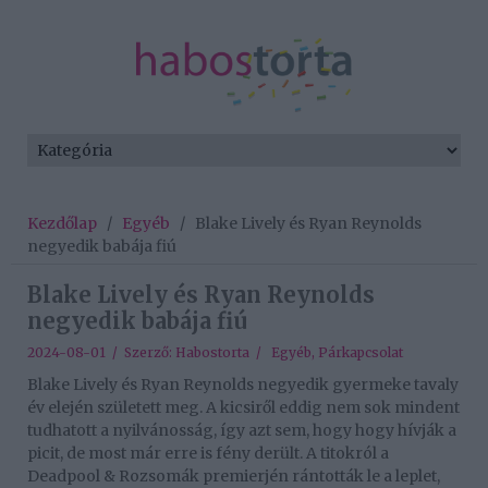
Kezdőlap
/
Egyéb
/
Blake Lively és Ryan Reynolds
negyedik babája fiú
Blake Lively és Ryan Reynolds
negyedik babája fiú
2024-08-01 / Szerző:
Habostorta
/
Egyéb
,
Párkapcsolat
Blake Lively és Ryan Reynolds negyedik gyermeke tavaly
év elején született meg. A kicsiről eddig nem sok mindent
tudhatott a nyilvánosság, így azt sem, hogy hogy hívják a
picit, de most már erre is fény derült. A titokról a
Deadpool & Rozsomák premierjén rántották le a leplet,