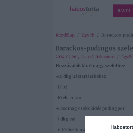
RANDI
Kezdőlap
/
Egyéb
/
Barackos-pudin
Barackos-pudingos szele
2024-02-26 / Szerző:
Habostorta
/
Egyéb
Hozzávalók kb. 6 nagy szelethez
-20 dkg háztartási keksz
-1 l tej
-10 ek. cukor
-2 csomag csokoládés pudingpor
-7 dkg vaj
Habostort
-6 fél őszibarack (befőtt)