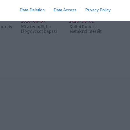
Data Deletion
Data Access
Privacy Policy
o allow Google to enable storage related to functionality of the website
2026-08-07.
2026-08-07.
lloumis
Mi a teendő, ha
Koltai Róbert
lábgörcsöt kapsz?
életükről mesélt