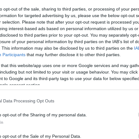
to opt-out of the sale, sharing to third parties, or processing of your per
formation for targeted advertising by us, please use the below opt-out s
r selection. Please note that after your opt-out request is processed y
eing interest-based ads based on personal information utilized by us or
disclosed to third parties prior to your opt-out. You may separately opt-
losure of your personal information by third parties on the IAB’s list of
. This information may also be disclosed by us to third parties on the
IA
Participants
that may further disclose it to other third parties.
 that this website/app uses one or more Google services and may gath
including but not limited to your visit or usage behaviour. You may click 
5cm), ügyelve arra, hogy szorosan egymás mellett
 to Google and its third-party tags to use your data for below specifi
ogle consent section.
 cukrot a pudingporral és a kimaradt tejjel
ez öntjük, és folyamatosan kevergetve sűrű
l Data Processing Opt Outs
ra vágott vajat, és addig kevergetjük, amíg elolvad,
kekszekre.
o opt-out of the Sharing of my personal data.
In
g tetejére a második kekszréteget. A barackokat
, és a tetejére helyezzük. A tejszínhabot a
zzáadjuk a habfixálót és kemény habbá verjük.
o opt-out of the Sale of my Personal Data.