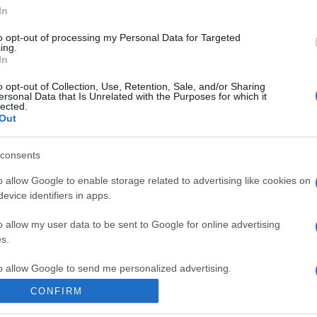
orsan elkeverjük. Ha nem elég édes, keverjünk hozzá
In
to opt-out of processing my Personal Data for Targeted
ing.
e. Díszítésként étcsoki forgáccsal megszórjuk.
In
szakát pihenni hagyni, hogy a keksz megpuhuljon.
o opt-out of Collection, Use, Retention, Sale, and/or Sharing
ersonal Data that Is Unrelated with the Purposes for which it
lected.
Out
Pinterest
consents
o allow Google to enable storage related to advertising like cookies on
,
barackos
,
pudingos
evice identifiers in apps.
o allow my user data to be sent to Google for online advertising
Következő bejegyzés
s.
to allow Google to send me personalized advertising.
CONFIRM
o allow Google to enable storage related to analytics like cookies on
evice identifiers in apps.