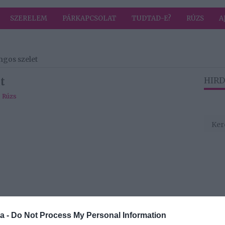
SZERELEM
PÁRKAPCSOLAT
TUDTAD-E?
RÚZS
A
gos szelet
t
HIRD
,
Rúzs
a -
Do Not Process My Personal Information