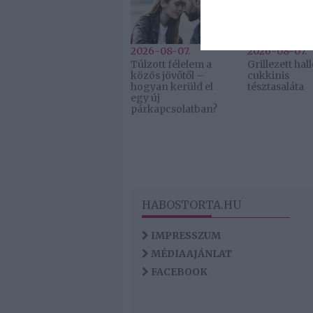
I want t
or app.
2026-08-07.
2026-08-07.
Túlzott félelem a
Grillezett ha
közös jövőtől –
cukkinis
hogyan kerüld el
tésztasaláta
egy új
párkapcsolatban?
HABOSTORTA.HU
IMPRESSZUM
MÉDIAAJÁNLAT
FACEBOOK