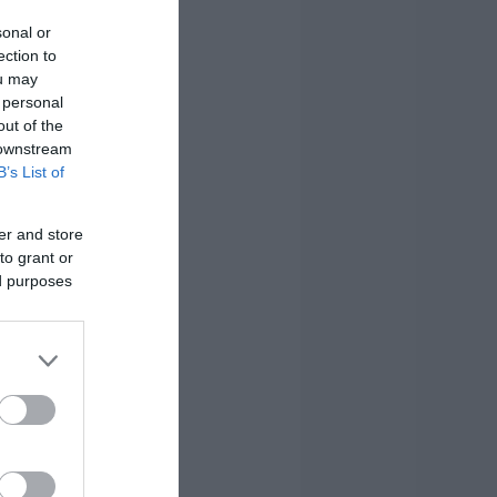
sonal or
ection to
ou may
 personal
out of the
 downstream
B’s List of
er and store
to grant or
ed purposes